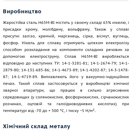
Виробництво
Жаростійка сталь Н65М-ВІ містить у своєму складі 65% нікелю, і
присадки хрому, молібдену, вольфраму. Також у сплаві
присутні залізо, кремній, марганець, сірка, вісмут, вуглець,
фосфор. Нікель для сплаву отримують шляхом електролізу
способом розкладання на компоненти складних речовин за
допомогою електроструму. Сплав Н65М-ВІ виробляється
відповідно до наступних ТУ: 14-1-3281-81; 14-1-2674-79; 14-1-
2879-80; 14-131-685-86; 14-1-4673-89; 14-1-4202-87; 14-3-1478-
87; 14-1-4719-89. Виплавляють його у вакуумно-індукційних
печах. Такий сплав застосовується у виробництві хімічної
зварної апаратури, що працює в сильно агресивних
середовищах (у солянокислих, фосфорнокислих, сірчанокислих
розчинах, оцтовій та галоїдноводневих кислотах) при
температурі від -70 до + 500 °C, і тиску ~5 Н/м².
Хімічний склад металу