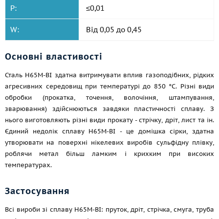
P:
≤0,01
W:
Від 0,05 до 0,45
Основні властивості
Сталь Н65М-ВІ здатна витримувати вплив газоподібних, рідких
агресивних середовищ при температурі до 850 °C. Різні види
обробки (прокатка, точення, волочіння, штампування,
зварювання) здійснюються завдяки пластичності сплаву. З
нього виготовляють різні види прокату - стрічку, дріт, лист та ін.
Єдиний недолік сплаву Н65М-ВІ - це домішка сірки, здатна
утворювати на поверхні нікелевих виробів сульфідну плівку,
роблячи метал більш ламким і крихким при високих
температурах.
Застосування
Всі вироби зі сплаву Н65М-ВІ: пруток, дріт, стрічка, смуга, труба