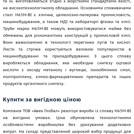
та ін. виготовляються згідно з жорсткими стандартами якості,
на високотехнологічному обладнанні. Основними споживачами
сталі Н65М-ВІ є хімічна, целюлозно-паперова промисловість,
машинобудування, а також НДІ та лабораторії фізики та хімії.
Труби марки Н65М-ВІ можуть використовуватися майже без
обмежень для різноманітних конструкцій у промисловій хімії.
Вони важкозамінні в технології перегонки лугів та кислот.
Листи та стрічка користуються великою популярністю в
машинобудуванні та приладобудуванні. З цього сплаву
виробляється обладнання, яке необхідне синтезу оцтової
кислоти з оксиду метанолу і вуглецю, іонообмінних смол,
поліпропілену, хіміко-фармацевтичних препаратів та інших
продуктів органічного синтезу.
Купити за вигідною ціною
Компанія ТОВ «Авек Глобал» реалізує вироби із сплаву Н65М-ВІ
на вигідних умовах. Ціна обумовлена технологічними
особливостями виробництва без урахування додаткових
витрат. На складі представлений широкий вибір продукції для