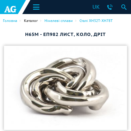
UK
Головна
Каталог
Нікелеві сплави
Сталі ХН32Т-ХН78Т
Н65М - ЕП982 ЛИСТ, КОЛО, ДРІТ