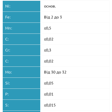
Ni:
основ.
Fe:
Від 2 до 3
Mn:
≤0,5
C:
≤0,02
Cr:
≤0,3
C:
≤0,02
Mo:
Від 30 до 32
Si:
≤0,05
P:
≤0,01
S:
≤0,015