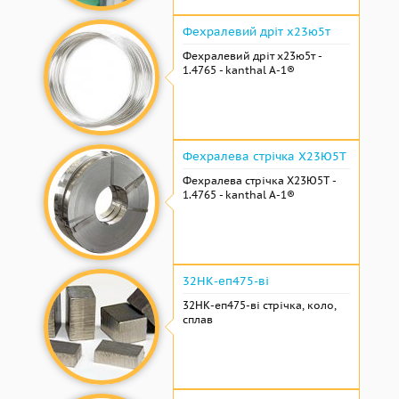
Фехралевий дріт х23ю5т
Фехралевий дріт х23ю5т -
1.4765 - kanthal A-1®
Фехралева стрічка Х23Ю5Т
Фехралева стрічка Х23Ю5Т -
1.4765 - kanthal A-1®
32НК-еп475-ві
32НК-еп475-ві стрічка, коло,
сплав