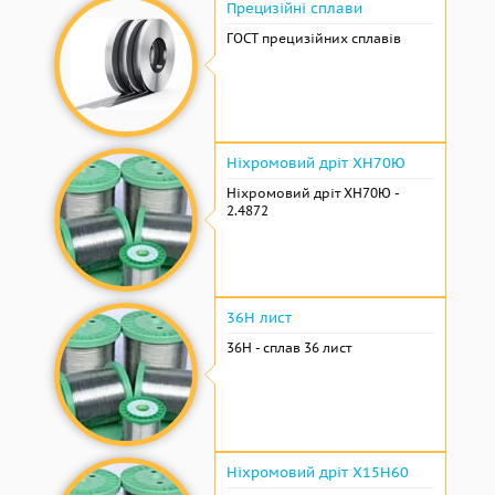
Прецизійні сплави
ГОСТ прецизійних сплавів
Ніхромовий дріт ХН70Ю
Ніхромовий дріт ХН70Ю -
2.4872
36Н лист
36Н - сплав 36 лист
Ніхромовий дріт Х15Н60