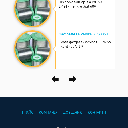
Ніхромовий дріт Х15Н60 –
2.4867 – nikrothal 60®
Фехралева смуга Х23Ю5Т
Смуга фехраль х23ю5т - 1.4765
- kanthal A-1®
ПРАЙС
КОМПАНІЯ
ДОВІДНИК
КОНТАКТИ