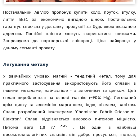
Постачальник Авглоб пропонує купити коло, пруток, втулку,
лиття hk31 за економічно вигідною ціною. Постачальник
гарантує своєчасну доставку продукції за будь-якою вказаною
адресою. Постійні клієнти можуть скористатися знижками.
Запрошуємо до партнерської співпраці. Ціна найкраща у
даному сегменті прокату.
Легування металу
У звичайних умовах магній - тендітний метал, тому для
практичного застосування використовують його сплави з
іншими металами, найчастіше - з алюмінієм та цинком. Цей
сплав виробляється на основі магнію (~90% Mg). Легований
крім цинку та алюмінію марганцем, їддю, нікелем, залізом.
Сплав розроблений інженерами "Chemische Fabrik Griesheim-
Elektron". Сплав відрізняється високою питомою міцністю.
см3
Питома вага 1,8 г/
. Це один із найбільш
високотехнологічних сплавів: він добре пресується, гнеться,