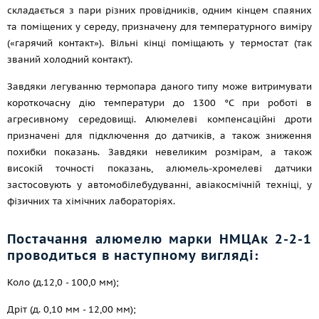
складається з пари різних провідників, одним кінцем спаяних
та поміщених у середу, призначену для температурного виміру
(«гарячий контакт»). Вільні кінці поміщають у термостат (так
званий холодний контакт).
Завдяки легуванню термопара даного типу може витримувати
короткочасну дію температури до 1300 °C при роботі в
агресивному середовищі. Алюмелеві компенсаційні дроти
призначені для підключення до датчиків, а також зниження
похибки показань. Завдяки невеликим розмірам, а також
високій точності показань, алюмель-хромелеві датчики
застосовують у автомобілебудуванні, авіакосмічній техніці, у
фізичних та хімічних лабораторіях.
Постачання алюмелю марки НМЦАк 2-2-1
проводиться в наступному вигляді:
Коло (д.12,0 - 100,0 мм);
Дріт (д. 0,10 мм - 12,00 мм);