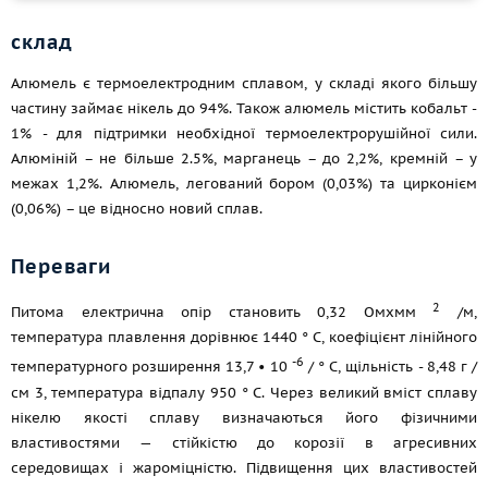
склад
Алюмель є термоелектродним сплавом, у складі якого більшу
частину займає нікель до 94%. Також алюмель містить кобальт -
1% - для підтримки необхідної термоелектрорушійної сили.
Алюміній – не більше 2.5%, марганець – до 2,2%, кремній – у
межах 1,2%. Алюмель, легований бором (0,03%) та цирконієм
(0,06%) – це відносно новий сплав.
Переваги
2
Питома електрична опір становить 0,32 Омxмм
/м,
температура плавлення дорівнює 1440 ° C, коефіцієнт лінійного
-6
температурного розширення 13,7 • 10
/ ° C, щільність - 8,48 г /
см 3, температура відпалу 950 ° C. Через великий вміст сплаву
нікелю якості сплаву визначаються його фізичними
властивостями — стійкістю до корозії в агресивних
середовищах і жароміцністю. Підвищення цих властивостей