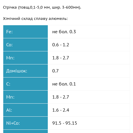
Стрічка (товщ.0,1-5,0 мм, шир. 3-600мм).
Хімічний склад сплаву алюмель:
Fe:
не бол. 0.3
Co:
0.6 - 1.2
Mn:
1.8 - 2.7
Домішок:
0.7
C:
не бол. 0.1
Mn:
1.8 - 2.7
Al:
1.6 - 2.4
Ni+Co:
91.5 - 95.15