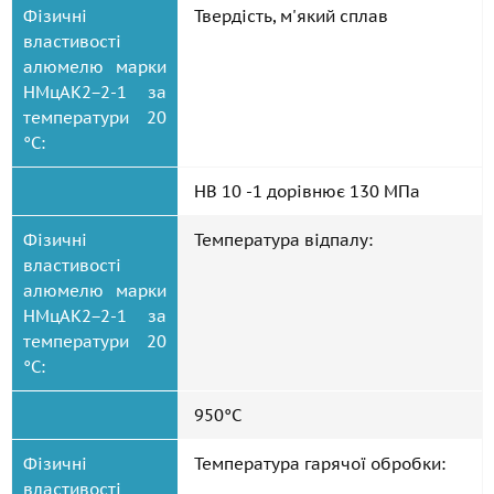
Фізичні
Твердість, м'який сплав
властивості
алюмелю марки
НМцАК2−2-1 за
температури 20
°C:
HB 10 -1 дорівнює 130 МПа
Фізичні
Температура відпалу:
властивості
алюмелю марки
НМцАК2−2-1 за
температури 20
°C:
950°C
Фізичні
Температура гарячої обробки:
властивості