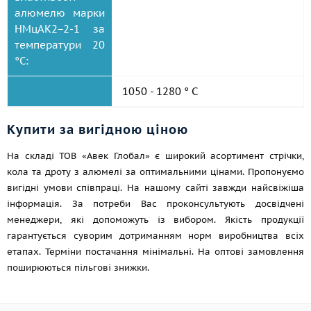
алюмелю марки
НМцАК2−2-1 за
температури 20
°C:
1050 - 1280 ° C
Купити за вигідною ціною
На складі ТОВ «Авек Глобал» є широкий асортимент стрічки,
кола та дроту з алюмелі за оптимальними цінами. Пропонуємо
вигідні умови співпраці. На нашому сайті завжди найсвіжіша
інформація. За потреби Вас проконсультують досвідчені
менеджери, які допоможуть із вибором. Якість продукції
гарантується суворим дотриманням норм виробництва всіх
етапах. Терміни постачання мінімальні. На оптові замовлення
поширюються пільгові знижки.