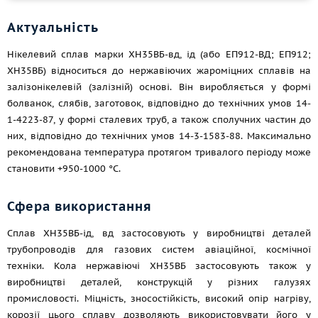
Актуальність
Нікелевий сплав марки ХН35ВБ-вд, ід (або ЕП912-ВД; ЕП912;
ХН35ВБ) відноситься до нержавіючих жароміцних сплавів на
залізонікелевій (залізній) основі. Він виробляється у формі
болванок, слябів, заготовок, відповідно до технічних умов 14-
1-4223-87, у формі сталевих труб, а також сполучних частин до
них, відповідно до технічних умов 14-3-1583-88. Максимально
рекомендована температура протягом тривалого періоду може
становити +950-1000 °C.
Сфера використання
Сплав ХН35ВБ-ід, вд застосовують у виробництві деталей
трубопроводів для газових систем авіаційної, космічної
техніки. Кола нержавіючі ХН35ВБ застосовують також у
виробництві деталей, конструкцій у різних галузях
промисловості. Міцність, зносостійкість, високий опір нагріву,
корозії цього сплаву дозволяють використовувати його у