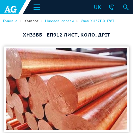
UK
Головна
Каталог
Нікелеві сплави
Сталі ХН32Т-ХН78Т
ХН35ВБ - ЕП912 ЛИСТ, КОЛО, ДРІТ