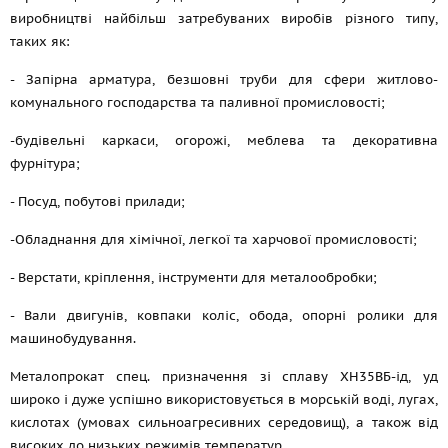
виробництві найбільш затребуваних виробів різного типу,
таких як:
- Запірна арматура, безшовні труби для сфери житлово-
комунального господарства та паливної промисловості;
-будівельні каркаси, огорожі, меблева та декоративна
фурнітура;
- Посуд, побутові прилади;
-Обладнання для хімічної, легкої та харчової промисловості;
- Верстати, кріплення, інструменти для металообробки;
- Вали двигунів, ковпаки коліс, обода, опорні ролики для
машинобудування.
Металопрокат спец. призначення зі сплаву ХН35ВБ-ід, уд
широко і дуже успішно використовується в морській воді, лугах,
кислотах (умовах сильноагресивних середовищ), а також від
високих до низьких режимів температур.