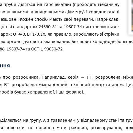
а труби діляться на гарячекатані (проходять механічну
зовнішньому та внутрішньому діаметру) і холоднокатані
 безшовні. Кожен спосіб мають свої переваги. Наприклад,
ідно зі стандартом 24890-81 та 19807-74 виготовляються з
арок: ОТ4-0, ВТ1-0. Їх, як правило, виробляють зі стрічки
ою аргоно-дугового зварювання. Безшовні холоднодеформован
86
, 19807-74 та ОСТ 1 90050-72
ння
 про розробника. Наприклад, серія — ПТ, розроблена між
рія ВТ розроблена міжнародний технічний центр-титаном. Ц
робів буває як травленої, і шліфованої.
оділяються на групу, А з травленням у відпаленому стані та г
ня поверхня не повинна мати раковин, розшарування, полон