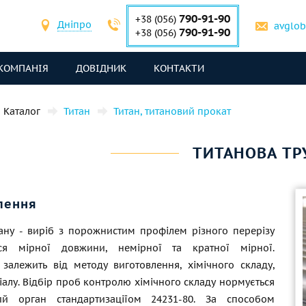
790-91-90
+38 (056)
Дніпро
avglo
790-91-90
+38 (056)
КОМПАНІЯ
ДОВІДНИК
КОНТАКТИ
Каталог
Титан
Титан, титановий прокат
ТИТАНОВА ТР
лення
тану - виріб з порожнистим профілем різного перерізу
ься мірної довжини, немірної та кратної мірної.
і залежить від методу виготовлення, хімічного складу,
іалу. Відбір проб контролю хімічного складу нормується
ий орган стандартизаціїом 24231-80. За способом