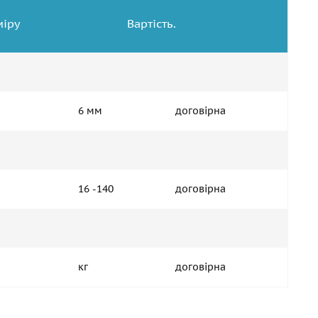
міру
Вартість.
6 мм
договірна
16 -140
договірна
кг
договірна