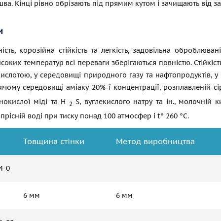
ва. Кінці рівно обрізають під прямим кутом і зачищають від з
и
ість, корозійна стійкість та легкість, задовільна оброблюван
исоких температур всі переваги зберігаються повністю. Стійкість
ислотою, у середовищі природного газу та нафтопродуктів, у 
ячому середовищі аміаку 20%-ї концентрації, розплавленій сі
анокислої міді та H
S, вуглекислого натру та ін., молочній к
2
 прісній воді при тиску понад 100 атмосфер і t° 260 °C.
Товщина стінки
Метод виробництва
4-0
6 мм
6 мм