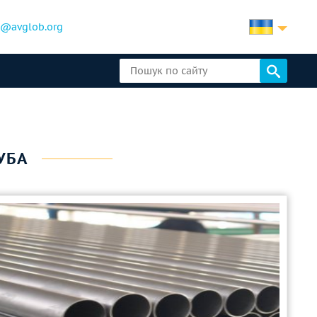
b@avglob.org
УБА