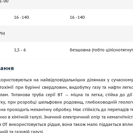
1-00
16 -140
16 -140
7М
1,5 - 6
безшовна (тобто ціліснотягнут
вання
ористовуються на найвідповідальніших ділянках у сучасному 
фтохімії при бурінні свердловин, видобутку газу та нафти лег
ам. Титанова труба серії ВТ — міцна та легка, стійка до дії
ку, при розробці шельфових родовищ, глибоководній геологор
на проходить механічну обробку. Має стійкість до перепадів те
но в хімічній галузі. Значний електричний опір та немагнітніс
 ОТ використовується рідше, вона також мало піддається вплив
ній та газовій галузі.