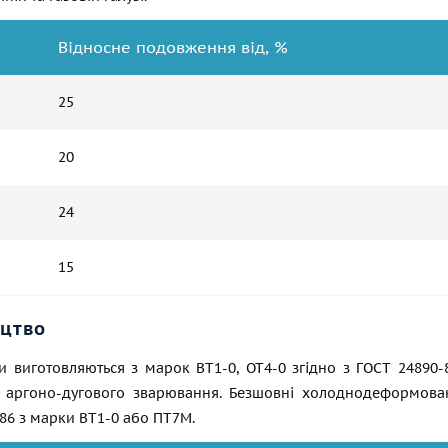
Відносне подовження від, %
25
20
24
15
цтво
би виготовляються з марок ВТ1-0, ОТ4-0 згідно з
ГОСТ 24890-
аргоно-дугового зварювання. Безшовні холоднодеформовані
86
з марки ВТ1-0 або ПТ7М.