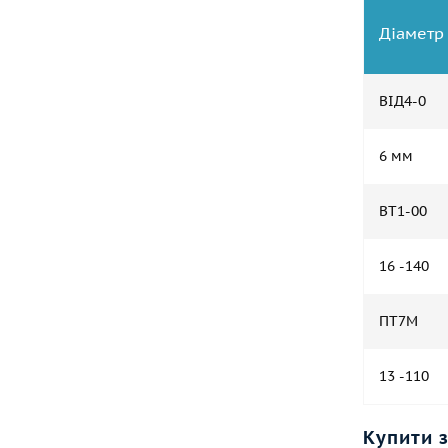
Діаметр
ВІД4-0
6 мм
ВТ1-00
16 -140
ПТ7М
13 -110
Купити 