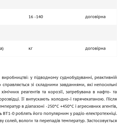
16 -140
договірна
а)
кг
договірна
виробництві: у підводному суднобудуванні, реактивній
ко справляється зі складними завданнями, які непосильні
 хімічних реагентів та корозії, затребувана в нафто- та
озвідці. Її випускають холодно-і гарячекатаною. Після
мператур в діапазоні -250°С +450°С і агресивних агентів,
ть ВТ1-0 роблять його популярним у радіо-електротехніці.
у солей, вологи та перепадів температур. Застосовується