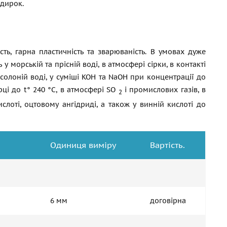
адирок.
ість, гарна пластичність та зварюваність. В умовах дуже
 у морській та прісній воді, в атмосфері сірки, в контакті
солоній воді, у суміші KOH та NaOH при концентрації до
рці до t° 240 °C, в атмосфері SО
і промислових газів, в
2
ислоті, оцтовому ангідриді, а також у винній кислоті до
Одиниця виміру
Вартість.
6 мм
договірна