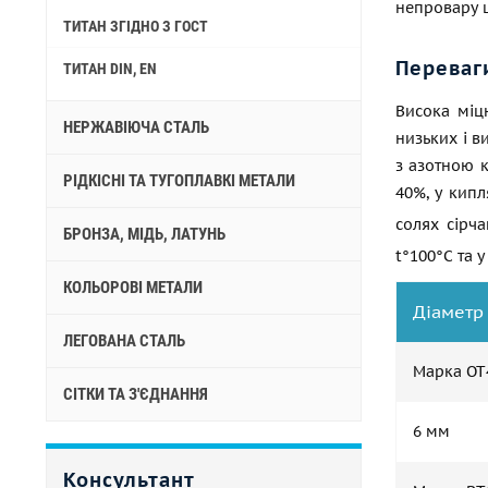
непровару ш
ТИТАН ЗГІДНО З ГОСТ
Переваг
ТИТАН DIN, EN
Висока міцн
НЕРЖАВІЮЧА СТАЛЬ
низьких і в
з азотною к
РІДКІСНІ ТА ТУГОПЛАВКІ МЕТАЛИ
40%, у кипл
солях сірч
БРОНЗА, МІДЬ, ЛАТУНЬ
t°100°С та у
КОЛЬОРОВІ МЕТАЛИ
Діаметр
ЛЕГОВАНА СТАЛЬ
Марка ОТ
СІТКИ ТА З'ЄДНАННЯ
6 мм
Консультант