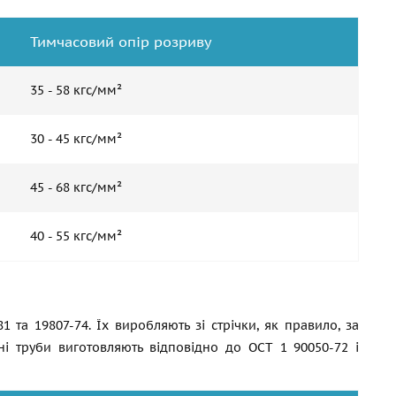
Тимчасовий опір розриву
35 - 58 кгс/мм²
30 - 45 кгс/мм²
45 - 68 кгс/мм²
40 - 55 кгс/мм²
81
та 19807-74. Їх виробляють зі стрічки, як правило, за
 труби виготовляють відповідно до ОСТ 1 90050-72 і