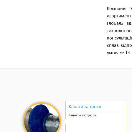
Компанія Т
асортимент 
Глобал» зд
технологіч
консультац
сплав відп
умовам: 14-
Канати та троси
Канати та троси