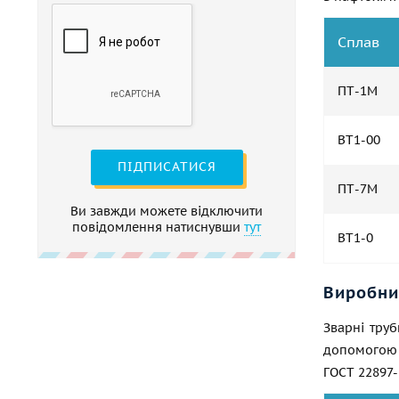
Сплав
ПТ-1М
ВТ1-00
ПІДПИСАТИСЯ
ПТ-7М
Ви завжди можете відключити
повідомлення натиснувши
тут
ВТ1-0
Виробни
Зварні тру
допомогою 
ГОСТ 22897-