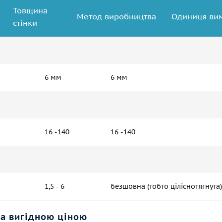
Товщина
Метод виробництва
Одиниця ви
стінки
6 мм
6 мм
16 -140
16 -140
1,5 - 6
безшовна (тобто ціліснотягнута)
за вигідною ціною