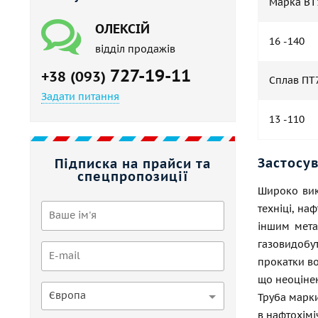
Марка ВТ
ОЛЕКСІЙ
16 -140
відділ продажів
727-19-11
+38 (093)
Сплав ПТ
Задати питання
13 -110
Застосу
Підписка на прайси та
спецпропозиції
Широко вик
техніці, на
іншим метал
газовидобут
прокатки во
що неоцінен
Європа
Труба марки
в нафтохіміч