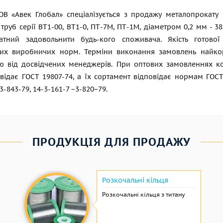
ОВ «Авек Глобал» спеціалізується з продажу металопрокату 
труб серії ВТ1-00, ВТ1-0, ПТ-7М, ПТ-1М, діаметром 0,2 мм - 3
атний задовольнити будь-кого споживача. Якість готово
них виробничих норм. Терміни виконання замовлень найко
ію від досвідчених менеджерів. При оптових замовленнях к
овідає
ГОСТ 19807-74
, а їх сортамент відповідає нормам
ГОСТ
3-843-79, 14-3-161-7 −3-820−79.
ПРОДУКЦІЯ ДЛЯ ПРОДАЖУ
Розкочальні кільця
Розкочальні кільця з титану