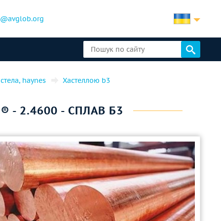
b@avglob.org
астела, haynes
Хастеллою b3
 - 2.4600 - СПЛАВ Б3