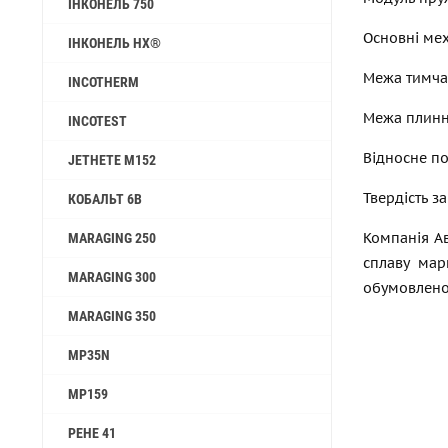
ІНКОНЕЛЬ 750
Основні мех
ІНКОНЕЛЬ HX®
Межа тимчас
INCOTHERM
Межа плинно
INCOTEST
Відносне по
JETHETE M152
Твердість за
КОБАЛЬТ 6B
Компанія Ав
MARAGING 250
сплаву марк
MARAGING 300
обумовлено
MARAGING 350
MP35N
MP159
РЕНЕ 41