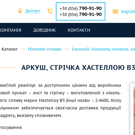
790-91-90
+38 (056)
Дніпро
avglo
790-91-90
+38 (056)
КОМПАНІЯ
ДОВІДНИК
КОНТАКТИ
Каталог
Нікелеві сплави
Інколой, інконель, німонік, х
АРКУШ, СТРІЧКА ХАСТЕЛЛОЮ B3®
векГлоб реалізує за доступними цінами від виробника
овий прокат – лист та стрічку – виготовлений з нікель-
го сплаву марки Hastelloy B3 (інші назви – 2.4600, Alloy
чальником забезпечується своєчасна доставка продукції
 адресу, вказану споживачем.
стосування