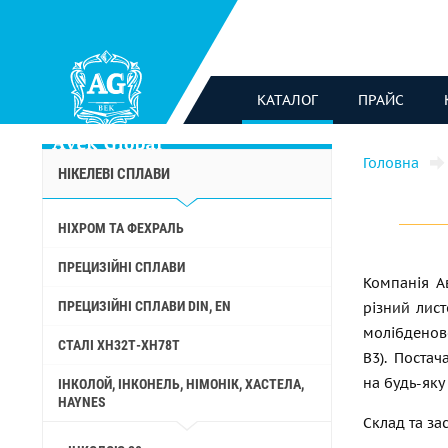
КАТАЛОГ
ПРАЙС
Головна
НІКЕЛЕВІ СПЛАВИ
НІХРОМ ТА ФЕХРАЛЬ
ПРЕЦИЗІЙНІ СПЛАВИ
Компанія А
ПРЕЦИЗІЙНІ СПЛАВИ DIN, EN
різний лист
молібденово
СТАЛІ ХН32Т-ХН78Т
B3). Поста
на будь-яку
ІНКОЛОЙ, ІНКОНЕЛЬ, НІМОНІК, ХАСТЕЛА,
HAYNES
Склад та за