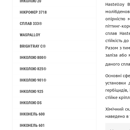
ІНКОЛОЮ 20
Hastelloy 
молібдено
НІКРОФЕР 3718
опірністю м
СПЛАВ 333®
піттинг-кор
сплав Hast
WASPALLOY
стійкість д
BRIGHTRAY C®
Разом з тим
заліза або 
ІНКОЛОЮ 800®
даного спла
ІНКОЛОЮ 825®
Основні сфе
ІНКОЛОЮ 901®
установки 
гербіцидів,
ІНКОЛОЮ 925
стійке кріп
ІНКОЛОЮ DS
Хімічний ск
ІНКОНЕЛЬ 600
наведено в т
ІНКОНЕЛЬ 601