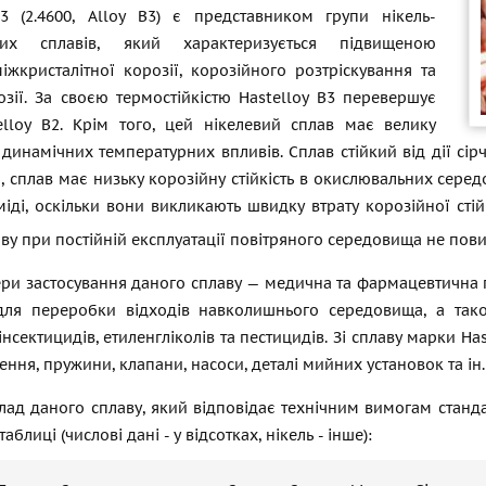
B3 (2.4600, Alloy B3) є представником групи нікель-
вих сплавів, який характеризується підвищеною
іжкристалітної корозії, корозійного розтріскування та
озії. За своєю термостійкістю Hastelloy B3 перевершує
elloy B2. Крім того, цей нікелевий сплав має велику
о динамічних температурних впливів. Сплав стійкий від дії сір
, сплав має низьку корозійну стійкість в окислювальних середо
міді, оскільки вони викликають швидку втрату корозійної сті
ву при постійній експлуатації повітряного середовища не по
ри застосування даного сплаву — медична та фармацевтична п
для переробки відходів навколишнього середовища, а тако
 інсектицидів, етиленгліколів та пестицидів. Зі сплаву марки Ha
лення, пружини, клапани, насоси, деталі мийних установок та ін.
лад даного сплаву, який відповідає технічним вимогам станда
аблиці (числові дані - у відсотках, нікель - інше):