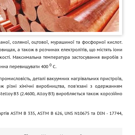
чаної, соляної, оцтової, мурашиної та фосфорної кислот.
вищах, а також в розчинах електролітів, що містять іони
йкості. Максимальна температура застосування виробів з
0
винна перевищувати 400
С.
ромисловість, деталі вакуумних нагрівальних пристроїв,
ж різні хімічні виробництва, пов'язані з одержанням
stelloy B3 (2.4600, Alloy B3) виробляється також корозійно
ртів ASTM B 335, ASTM B 626, UNS N10675 та DIN - 17744,