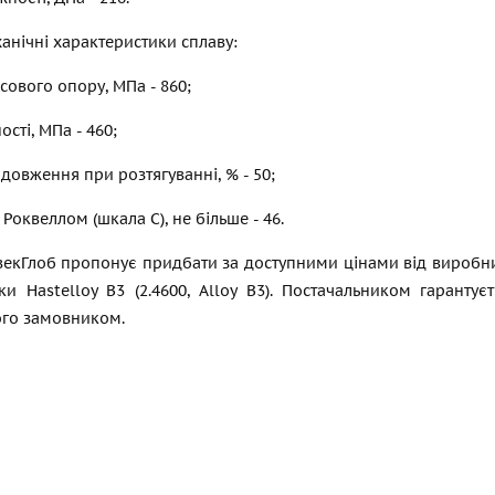
анічні характеристики сплаву:
ового опору, МПа - 860;
сті, МПа - 460;
довження при розтягуванні, % - 50;
 Роквеллом (шкала С), не більше - 46.
екГлоб пропонує придбати за доступними цінами від виробник
и Hastelloy B3 (2.4600, Alloy B3). Постачальником гарантує
го замовником.