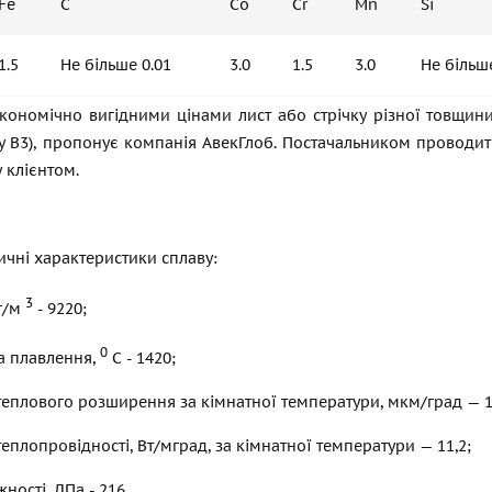
Fe
C
Co
Cr
Mn
Si
1.5
Не більше 0.01
3.0
1.5
3.0
Не більше
кономічно вигідними цінами лист або стрічку різної товщини
loy B3), пропонує компанія АвекГлоб. Постачальником проводи
 клієнтом.
ичні характеристики сплаву:
3
кг/м
- 9220;
0
а плавлення,
С - 1420;
теплового розширення за кімнатної температури, мкм/град — 1
теплопровідності, Вт/мград, за кімнатної температури — 11,2;
ності, ДПа - 216.