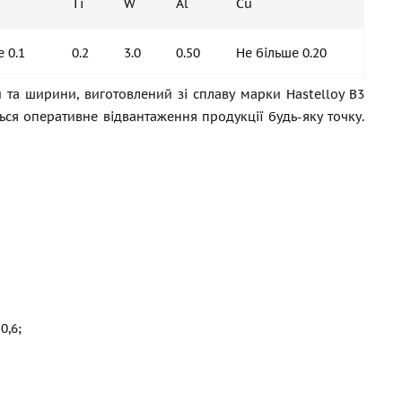
Ti
W
Al
Cu
 0.1
0.2
3.0
0.50
Не більше 0.20
 та ширини, виготовлений зі сплаву марки Hastelloy B3
ться оперативне відвантаження продукції будь-яку точку.
0,6;