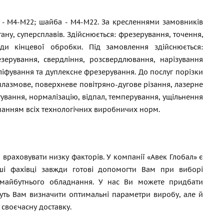
а - М4-М22; шайба - M4-M22. За кресленнями замовників
ану, суперсплавів. Здійснюється: фрезерування, точення,
иди кінцевої обробки. Під замовлення здійснюється:
ерування, свердління, розсвердлювання, нарізування
шліфування та дуплексне фрезерування. До послуг порізки
плазмове, поверхневе повітряно-дугове різання, лазерне
ування, нормалізацію, відпал, темперування, ущільнення
иманням всіх технологічних виробничих норм.
 враховувати низку факторів. У компанії «Авек Глобал» є
і фахівці завжди готові допомогти Вам при виборі
ть майбутнього обладнання. У нас Ви можете придбати
уть Вам визначити оптимальні параметри виробу, але й
 своєчасну доставку.