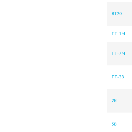
ВТ20
ПТ-1М
ПТ-7М
ПТ-3В
2B
5B