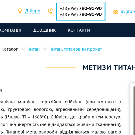
790-91-90
+38 (056)
Дніпро
avglo
790-91-90
+38 (056)
КОМПАНІЯ
ДОВІДНИК
КОНТАКТИ
Каталог
Титан
Титан, титановий прокат
МЕТИЗИ ТИТА
и
анічна міцність, корозійна стійкість (при контакті з
ю, ґрунтовою вологою, агресивними середовищами),
ь (t°плав. Ti = 1668°С). Стійкість до крайніх температур,
іологічна інертність (не відкидається живими тканинами),
сть. Титанові металовироби відрізняються малою вагою