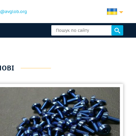
b@avglob.org
НОВІ