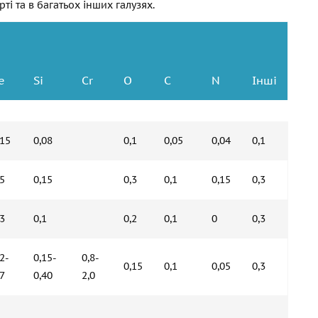
рті та в багатьох інших галузях.
e
Si
Cr
O
C
N
Інші
,15
0,08
0,1
0,05
0,04
0,1
,5
0,15
0,3
0,1
0,15
0,3
,3
0,1
0,2
0,1
0
0,3
,2-
0,15-
0,8-
0,15
0,1
0,05
0,3
,7
0,40
2,0