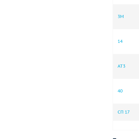
3М
14
АТ3
40
СП 17