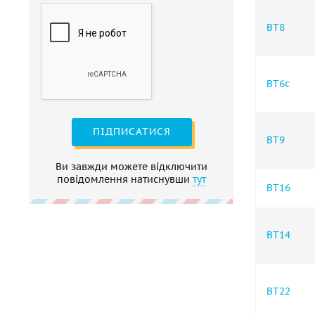
ВТ8
ВТ6с
ПІДПИСАТИСЯ
ВТ9
Ви завжди можете відключити
повідомлення натиснувши
тут
ВТ16
ВТ14
ВТ22