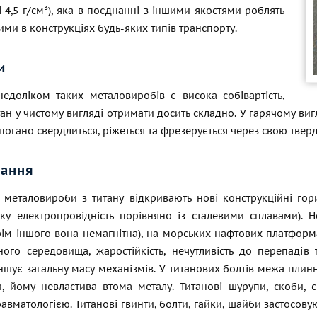
Ti 4,5 г/см³), яка в поєднанні з іншими якостями роблять
ими в конструкціях будь-яких типів транспорту.
и
едоліком таких металовиробів є висока собівартість,
тан у чистому вигляді отримати досить складно. У гарячому виг
 погано свердлиться, ріжеться та фрезерується через свою тверд
вання
і металовироби з титану відкривають нові конструкційні гор
ку електропровідність порівняно із сталевими сплавами). 
крім іншого вона немагнітна), на морських нафтових платфор
ного середовища, жаростійкість, нечутливість до перепадів 
шує загальну масу механізмів. У титанових болтів межа плинно
, йому невластива втома металу. Титанові шурупи, скоби, сп
авматологією. Титанові гвинти, болти, гайки, шайби застосовую