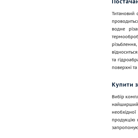
Постача
Титановий с
проводиться
водне різа
термооброб
різьблення,
відноситься
та гідроабр
поверхні та
Купити 
Вибір компл
найширший 
необхідної
продукцію 
запропонуют