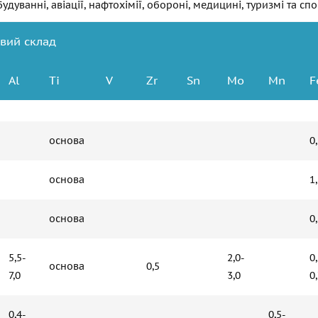
дуванні, авіації, нафтохімії, обороні, медицині, туризмі та спо
овий склад
Аl
Ti
V
Zr
Sn
Мо
Mn
F
основа
0
основа
1
основа
0
5,5-
2,0-
0
основа
0,5
7,0
3,0
0
0,4-
0,5-