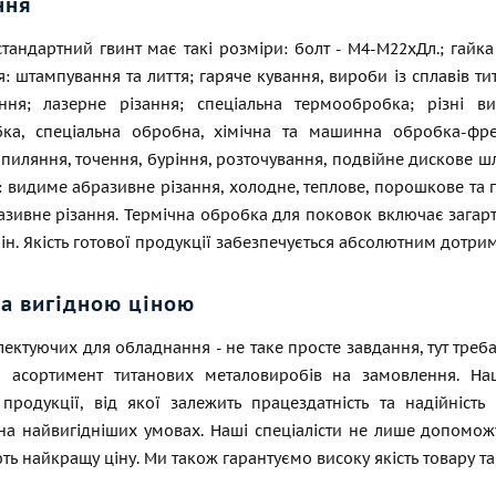
ння
тандартний гвинт має такі розміри: болт - М4-М22хДл.; гайк
: штампування та лиття; гаряче кування, вироби із сплавів тит
ння; лазерне різання; спеціальна термообробка; різні в
ка, спеціальна обробна, хімічна та машинна обробка-фрез
 пиляння, точення, буріння, розточування, подвійне дискове 
: видиме абразивне різання, холодне, теплове, порошкове та 
азивне різання. Термічна обробка для поковок включає загарт
 ін. Якість готової продукції забезпечується абсолютним дотр
за вигідною ціною
ектуючих для обладнання - не таке просте завдання, тут треба
асортимент титанових металовиробів на замовлення. Наш
 продукції, від якої залежить працездатність та надійніс
на найвигідніших умовах. Наші спеціалісти не лише допомож
ь найкращу ціну. Ми також гарантуємо високу якість товару та