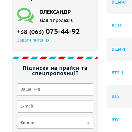
ВІД4-0
ОЛЕКСАНДР
відділ продажів
ВІД4
073-44-92
+38 (063)
Задати питання
ВІД4-1
Підписка на прайси та
спецпропозиції
ВТ5-1
ВТ5
ВТ6
Європа