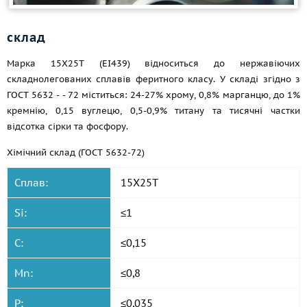
склад
Марка 15Х25Т (ЕІ439) відноситься до нержавіючих
складнолегованих сплавів феритного класу. У складі згідно з
ГОСТ 5632
- - 72 міститься: 24-27% хрому, 0,8% марганцю, до 1%
кремнію, 0,15 вуглецю, 0,5-0,9% титану та тисячні частки
відсотка сірки та фосфору.
Хімічний склад (ГОСТ 5632-72)
Сплав:
15Х25Т
Si:
≤1
C:
≤0,15
Mn:
≤0,8
P:
≤0,035