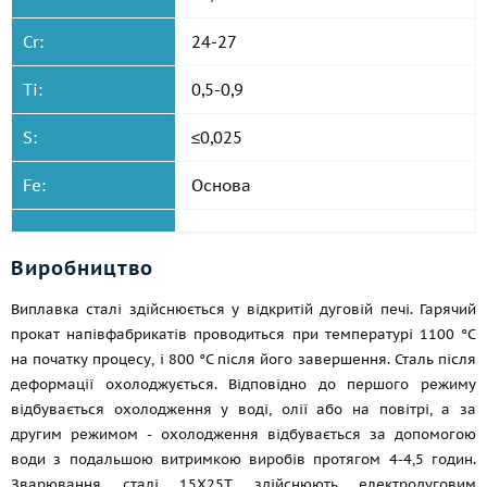
Cr:
24-27
Ti:
0,5-0,9
S:
≤0,025
Fe:
Основа
Виробництво
Виплавка сталі здійснюється у відкритій дуговій печі. Гарячий
прокат напівфабрикатів проводиться при температурі 1100 °C
на початку процесу, і 800 °C після його завершення. Сталь після
деформації охолоджується. Відповідно до першого режиму
відбувається охолодження у воді, олії або на повітрі, а за
другим режимом - охолодження відбувається за допомогою
води з подальшою витримкою виробів протягом 4-4,5 годин.
Зварювання сталі 15Х25Т здійснюють електродуговим