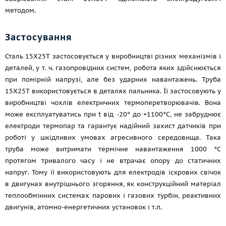
методом.
Застосування
Сталь 15Х25Т застосовується у виробництві різних механізмів і
деталей,
у т. ч.
газопровідних систем, робота яких здійснюється
при помірній напрузі, але без ударних навантажень. Труба
15Х25Т використовується в деталях пальника. Її застосовують у
виробництві чохлів електричних термоперетворювачів. Вона
може експлуатуватись при t від -20° до +1100°С, не забруднює
електроди термопар та гарантує надійний захист датчиків при
роботі у шкідливих умовах агресивного середовища. Така
труба може витримати термічне навантаження 1000 °C
протягом тривалого часу і не втрачає опору до статичних
напруг. Тому її використовують для електродів іскрових свічок
в двигунах внутрішнього згоряння, як конструкційний матеріал
теплообмінних системах парових і газових турбін, реактивних
двигунів, атомно-енергетичних установок
і т.п.