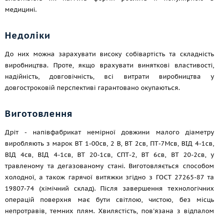
медицині.
Недоліки
До них можна зарахувати високу собівартість та складність
виробництва. Проте, якщо врахувати виняткові властивості,
надійність, довговічність, всі витрати виробництва у
довгостроковій перспективі гарантовано окупаються.
Виготовлення
Дріт - напівфабрикат немірної довжини малого діаметру
виробляють з марок ВТ 1-00св, 2 В, ВТ 2св, ПТ-7Мсв, ВІД 4-1св,
ВІД 4св, ВІД 4-1св, ВТ 20-1св, СПТ-2, ВТ 6св, ВТ 20-2св, у
травленому та дегазованому стані. Виготовляється способом
холодної, а також гарячої витяжки згідно з
ГОСТ 27265-87
та
19807-74 (хімічний склад). Після завершення технологічних
операцій поверхня має бути світлою, чистою, без місць
непротравів, темних плям. Хвилястість, пов'язана з відпалом