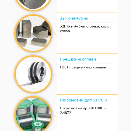
32НК-еп475-ві
32НК-еп475-ві стрічка, коло,
сплав
Прецизійні сплави
ГОСТ прецизійних сплавів
Ніхромовий дріт ХН70Ю
Ніхромовий дріт ХН70Ю -
2.4872