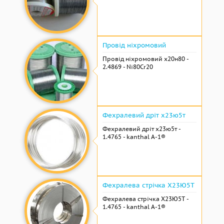
Провід ніхромовий
Провід ніхромовий х20н80 -
2.4869 - Ni80Cr20
Фехралевий дріт х23ю5т
Фехралевий дріт х23ю5т -
1.4765 - kanthal A-1®
Фехралева стрічка Х23Ю5Т
Фехралева стрічка Х23Ю5Т -
1.4765 - kanthal A-1®