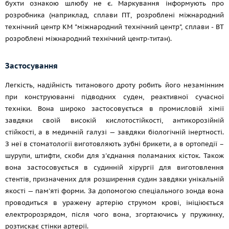
бухти ознакою шлюбу не є. Маркування інформують про
розробника (наприклад, сплави ПТ, розроблені міжнародний
технічний центр КМ "міжнародний технічний центр", сплави - ВТ
розроблені міжнародний технічний центр-титан).
Застосування
Легкість, надійність титанового дроту робить його незамінним
при конструюванні підводних суден, реактивної сучасної
техніки. Вона широко застосовується в промисловій хімії
завдяки своїй високій кислотостійкості, антикорозійній
стійкості, а в медичній галузі — завдяки біологічній інертності.
З неї в стоматології виготовляють зубні брикети, а в ортопедії –
шурупи, штифти, скоби для з'єднання поламаних кісток. Також
вона застосовується в судинній хірургії для виготовлення
стентів, призначених для розширення судин завдяки унікальній
якості — пам'яті форми. За допомогою спеціального зонда вона
проводиться в уражену артерію струмом крові, ініціюється
електророзрядом, після чого вона, згортаючись у пружинку,
розтискає стінки артерії.