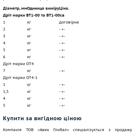
Діаметр, мм
Одиниця виміру
Ціна.
Дріт марки ВТ1-00 та ВТ1-00св
1
кг
договірна
2
кг
- «-
3
кг
- «-
4
кг
- «-
5
кг
- «-
6
кг
- «-
Дріт марки ОТ4
7
кг
- «-
Дріт марки ОТ4-1
1
кг
- «-
1,5
кг
- «-
4
кг
- «-
5
кг
- «-
Купити за вигідною ціною
Компанія ТОВ «Авек Глобал» спеціалізується з продажу