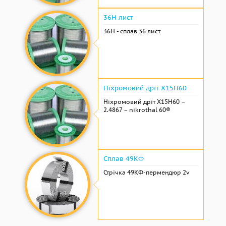
36Н лист
36Н - сплав 36 лист
Ніхромовий дріт Х15Н60
Ніхромовий дріт Х15Н60 –
2.4867 – nikrothal 60®
Сплав 49КФ
Стрічка 49КФ-пермендюр 2v