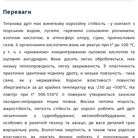
Переваги
Титанова дріт має виняткову корозійну стійкість - у контакті з
морською водою, лугами, гарячими сольовими розчинами,
азотною кислотою, в атмосфері хлору, сірки, промислових
газів. З органічними кислотами вона не реагує при t° до 100 °C,
у т. ч.
з «крижаною» концентрованою оцтовою кислотою та
оцтовим ангідридом. Вона досить легко обробляється, має
низьку теплопровідність, легку зварюваність. Її пластичність
практично ідентична мідному дроту, а низька повзучість - така
сама, як у нержавійки. Корисні властивості повністю
зберігаються за дії крайніх температур від -250 до +500°С. На
повітрі при t° 500-550°С її поверхні утворюється захисна
оксидно-нитридная міцна плівка. Висока питома міцність,
жаростійкість, легкість стійкість до корозії роблять цей дріт
незамінним у суднобудуванні, автомобілебудуванні, а
особливо в ракетній техніці та авіації, де вага деталей грає
вирішальну роль. Біологічна інертність, а також така рідкісна
властивість як пам'ять форми роблять її популярною в