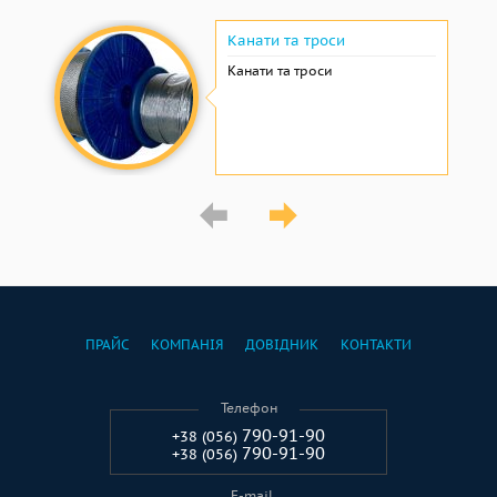
Канати та троси
Канати та троси
ПРАЙС
КОМПАНІЯ
ДОВІДНИК
КОНТАКТИ
Телефон
790-91-90
+38 (056)
790-91-90
+38 (056)
E-mail