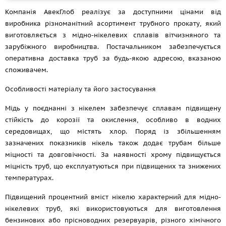
Компанія АвекГлоб реалізує за доступними цінами від
виробника різноманітний асортимент трубного прокату, який
виготовляється з мідно-нікелевих сплавів вітчизняного та
зарубіжного виробництва. Постачальником забезпечується
оперативна доставка труб за будь-якою адресою, вказаною
споживачем.
Особливості матеріалу та його застосування
Мідь у поєднанні з нікелем забезпечує сплавам підвищену
стійкість до корозії та окислення, особливо в водних
середовищах, що містять хлор. Поряд із збільшенням
зазначених показників нікель також додає трубам більше
міцності та довговічності. За наявності хрому підвищується
міцність труб, що експлуатуються при підвищених та знижених
температурах.
Підвищений процентний вміст нікелю характерний для мідно-
нікелевих труб, які використовуються для виготовлення
бензинових або прісноводних резервуарів, різного хімічного