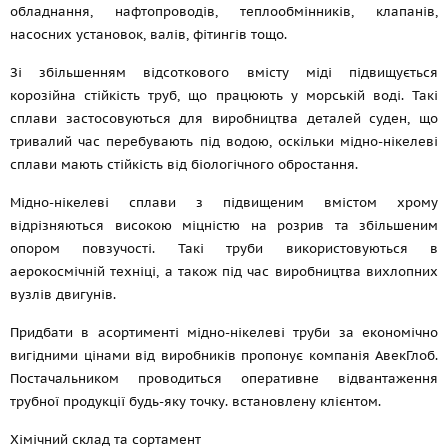
обладнання, нафтопроводів, теплообмінників, клапанів,
насосних установок, валів, фітингів
тощо.
Зі збільшенням відсоткового вмісту міді підвищується
корозійна стійкість труб, що працюють у морській воді. Такі
сплави застосовуються для виробництва деталей суден, що
тривалий час перебувають під водою, оскільки мідно-нікелеві
сплави мають стійкість від біологічного обростання.
Мідно-нікелеві сплави з підвищеним вмістом хрому
відрізняються високою міцністю на розрив та збільшеним
опором повзучості. Такі труби використовуються в
аерокосмічній техніці, а також під час виробництва вихлопних
вузлів двигунів.
Придбати в асортименті мідно-нікелеві труби за економічно
вигідними цінами від виробників пропонує компанія АвекГлоб.
Постачальником проводиться оперативне відвантаження
трубної продукції будь-яку точку. встановлену клієнтом.
Хімічний склад та сортамент