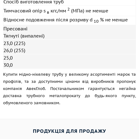
Спосіб виготовлення труб
2
Тимчасовий опір s
кгс/мм
(МПа) не менше
в
Відносне подовження після розриву d
% не менше
10
Пресовані
Тягнуті (випалені)
23,0 (225)
26,0 (255)
25,0
30,0
Купити мідно-нікелеву трубу у великому асортименті марок та
профілів, та за доступними цінами від виробників пропонує
компанія АвекГлоб. Постачальником гарантується негайна
доставка трубного металопрокату до будь-якого пункту,
обумовленого замовником.
ПРОДУКЦІЯ ДЛЯ ПРОДАЖУ