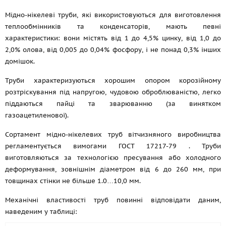
Мідно-нікелеві труби, які використовуються для виготовлення
теплообмінників та конденсаторів, мають певні
характеристики: вони містять від 1 до 4,5% цинку, від 1,0 до
2,0% олова, від 0,005 до 0,04% фосфору, і не понад 0,3% інших
домішок.
Труби характеризуються хорошим опором корозійному
розтріскування під напругою, чудовою оброблюваністю, легко
піддаються пайці та зварюванню (за винятком
газоацетиленової).
Сортамент мідно-нікелевих труб вітчизняного виробництва
регламентується вимогами
ГОСТ 17217-79
. Труби
виготовляються за технологією пресування або холодного
деформування, зовнішнім діаметром від 6 до 260 мм, при
товщинах стінки не більше 1.0…10,0 мм.
Механічні властивості труб повинні відповідати даним,
наведеним у таблиці: