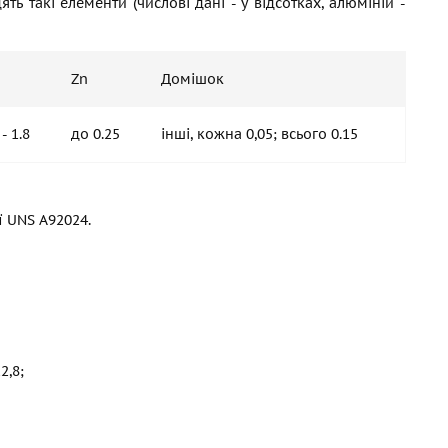
ь такі елементи (числові дані - у відсотках, алюміній -
Zn
Домішок
 - 1.8
до 0.25
інші, кожна 0,05; всього 0.15
ї UNS А92024.
2,8;