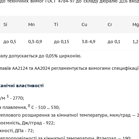
 до технічних вимог
ГОСТ 4784-97
до складу дюралю Д16 входят
Si
Mn
Ti
Cu
Cr
Mg
до 0,5
0,3-0,9
до 0,15
3.8-4,9
до 0,1
1,2
талу допускається до 0,05% цирконію.
лавів АА2124 та АА2024 регламентується вимогами специфікаці
анічні властивості
3
г/м
- 2770;
0
а плавлення,
С - 510 ... 530;
теплового розширення за кімнатної температури, мкм/град — 2
оємність, Дж/гград - 922;
ності, ДПа - 72;
теплопровідності за кімнатної температури, Вт/мград — 190;