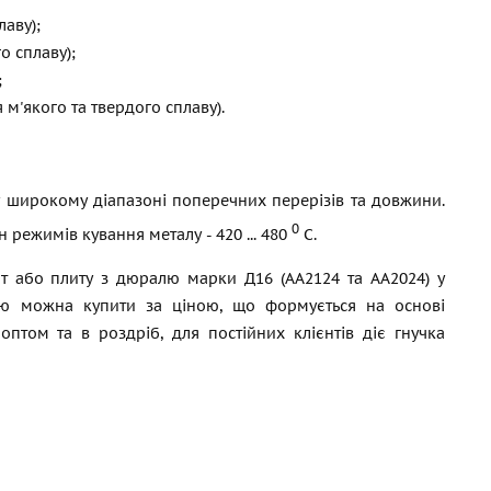
лаву);
о сплаву);
;
 м'якого та твердого сплаву).
у широкому діапазоні поперечних перерізів та довжини.
0
режимів кування металу - 420 ... 480
С.
т або плиту з дюралю марки Д16 (АА2124 та АА2024) у
ію можна купити за ціною, що формується на основі
оптом та в роздріб, для постійних клієнтів діє гнучка