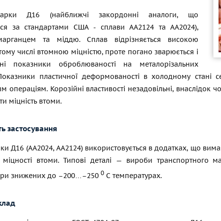
арки Д16 (найближчі закордонні аналоги, що
ся за стандартами США - сплави АА2124 та АА2024),
 марганцем та міддю. Сплав відрізняється високою
 тому числі втомною міцністю, проте погано зварюється і
ні показники оброблюваності на металорізальних
 Показники пластичної деформованості в холодному стані с
м операціям. Корозійні властивості незадовільні, внаслідок 
и міцність втоми.
ть застосування
и Д16 (АА2024, АА2124) використовується в додатках, що вима
 міцності втоми. Типові деталі — вироби транспортного ма
0
ри знижених до –200…–250
С температурах.
клад