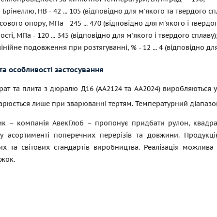
 Брінеллю, НВ - 42 ... 105 (відповідно для м'якого та твердого сп
вого опору, МПа - 245 ... 470 (відповідно для м'якого і твердог
ті, МПа - 120 ... 345 (відповідно для м'якого і твердого сплаву)
інійне подовження при розтягуванні, % - 12 ... 4 (відповідно для
та особливості застосування
рат та плита з дюралю Д16 (АА2124 та АА2024) виробляються 
арюється лише при зварюванні тертям. Температурний діапазон 
ик – компанія АвекГлоб – пропонує придбати рулон, квадра
у асортименті поперечних перерізів та довжини. Продукц
их та світових стандартів виробництва. Реалізація можлива 
ижок.