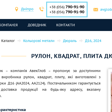
790-91-90
+38 (056)
Дніпро
avglo
790-91-90
+38 (056)
КОМПАНІЯ
ДОВІДНИК
КОНТАКТИ
Каталог
Кольорові метали
Дюраль
Д16, 2024
РУЛОН, КВАДРАТ, ПЛИТА ДЮ
ник – компанія АвекГлоб – пропонує за доступними
 виробника рулон, квадрат, плиту, які виготовлені з
ки Д16 (АА2024, АА2124). Постачальником гарантується
 доставка продукції на будь-яку адресу, вказану
.
арактеристика