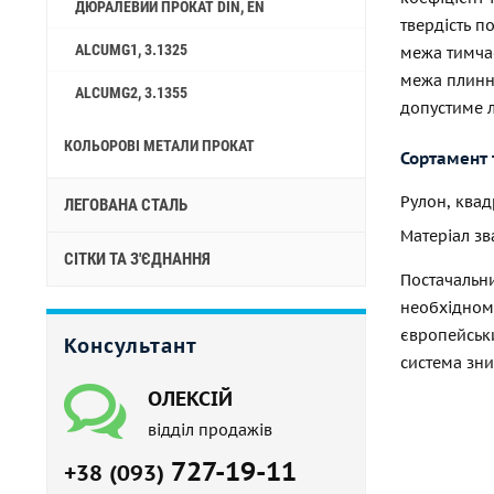
ДЮРАЛЕВИЙ ПРОКАТ DIN, EN
твердість по
ALCUMG1, 3.1325
межа тимчасо
межа плиннос
ALCUMG2, 3.1355
допустиме л
КОЛЬОРОВІ МЕТАЛИ ПРОКАТ
Сортамент 
Рулон, квад
ЛЕГОВАНА СТАЛЬ
Матеріал зв
СІТКИ ТА З'ЄДНАННЯ
Постачальн
необхідном
європейськ
Консультант
система зн
ОЛЕКСІЙ
відділ продажів
727-19-11
+38 (093)