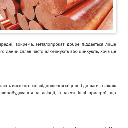
ередні: зокрема, металопрокат добре піддається лише
чого даний сплав часто алюмінують або цинкують, хоча це
гають високого співвідношення міцності до ваги, а також
шинобудування та авіації, а також інші пристрої, що