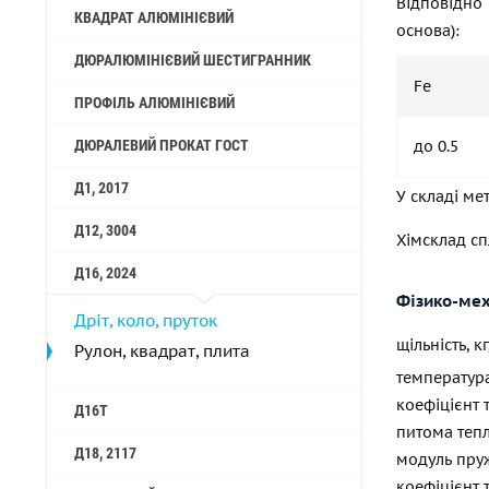
Відповідно
КВАДРАТ АЛЮМІНІЄВИЙ
основа):
ДЮРАЛЮМІНІЄВИЙ ШЕСТИГРАННИК
Fe
ПРОФІЛЬ АЛЮМІНІЄВИЙ
до 0.5
ДЮРАЛЕВИЙ ПРОКАТ ГОСТ
Д1, 2017
У складі ме
Д12, 3004
Хімсклад сп
Д16, 2024
Фізико-мех
Дріт, коло, пруток
щільність, к
Рулон, квадрат, плита
температур
коефіцієнт 
Д16Т
питома тепл
Д18, 2117
модуль пруж
коефіцієнт 