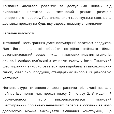
Компанія АвекГлоб реалізує за доступними цінами від
виробника шестигранник титановий різних розмірів
поперечного перерізу. Постачальником гарантується своєчасна
доставка прокату на будь-яку адресу, вказану споживачем.
Загальні відомості
Титановий шестигранник дуже популярний багатьом продуктів.
Для його подальшої обробки потрібно набагато більш
автоматизований процес, ніж для титанових пластин та листів,
які, як і раніше, пов'язані з ручними технологіями. Титановий
шестигранник використовується при виробництві високоміцних
гайок, ювелірної продукції, стандартних виробів із різьбовою
частиною.
Номенклатура титанового шестигранника різноманітна, але
найчастіше попит має прокат класу 5 і класу 2. У медичній
промисловості часто використовується титановий
шестигранник порівняно невеликих перерізів, оскільки за його
допомогою можна виконувати з'єднання конструкцій, що