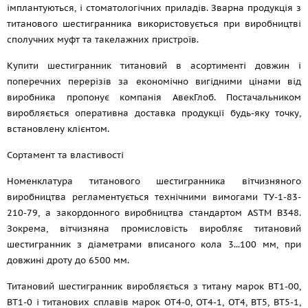
імплантуються, і стоматологічних приладів. Зварна продукція з
титанового шестигранника використовується при виробництві
сполучних муфт та такелажних пристроїв.
Купити шестигранник титановий в асортименті довжин і
поперечних перерізів за економічно вигідними цінами від
виробника пропонує компанія АвекГлоб. Постачальником
виробляється оперативна доставка продукції будь-яку точку,
встановлену клієнтом.
Сортамент та властивості
Номенклатура титанового шестигранника вітчизняного
виробництва регламентується технічними вимогами ТУ-1-83-
210-79, а закордонного виробництва стандартом ASTM B348.
Зокрема, вітчизняна промисловість виробляє титановий
шестигранник з діаметрами вписаного кола 3...100 мм, при
довжині дроту до 6500 мм.
Титановий шестигранник виробляється з титану марок ВТ1-00,
ВТ1-0 і титанових сплавів марок ОТ4-0, ОТ4-1, ОТ4, ВТ5, ВТ5-1,