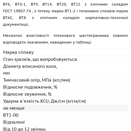
ВТ6, ВТЗ-1, ВТ9, ВТ14, ВТ20, ВТ22 з хімічним складом
ГОСТ 19807-74
, з титану марки ВТ1-2 і титанових сплавів марок
ВТ6С, ВТ8 з хімічним складом нормативно-технічної
документації.
Механічні властивості титанового шестигранника повинні
відповідати значенням, наведеним у таблиці:
Марка сплаву
Стан зразків, що випробовуються.
Діаметр вписаного кола,
мм
Тимчасовий опір, МПа (кгс/мм)
Відносне подовження, %
Відносне звуження, %
Ударна в'язкість KCU, Дж/см (кгсм/см)
не менше
ВТ1-00
Відпалені
Від 10 до 12 увімкн.