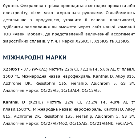
бухтою. Фехралева стрічка проводиться методом прокатки або
електролізу, після чого згортається рулонами. Ознайомитись
детальніше з продукцією, уточнити її основні властивості,
здійснити замовлення ви зможете через сайт нашої компанії
ТОВ «Авек Глобал», де представлений величезний асортимент
жаростійких сплавів,
у т. ч.
і марки Х23Ю5Т, Х15Ю5 та Х23Ю5.
МІЖНАРОДНІ МАРКИ
Х23Ю5Т
- 875 (W-KA1) містить 22% Cr, 72,2% Fe, 5.8% AL, t° плавл.
1500 °C. Міжнародна назва: єврофехраль, Kanthal D, Alloy 815,
Alchrome DK, Resistohm 135, мегапір, Aluchrom 5, GS SY.
Аналогічні марки: OCr25Al5, 1Cr13AL4, OCr15Al5.
Kanthal D
(Х21Ю) містить 22% Cr, 73,2% Fe, 4,8% Al, t°
плавл.1500°C. Міжнародна назва: єврофехраль, Kanthal D, Alloy
815, Alchrome DK, Resistohm 135, мегапір, Aluchrom 5, GS SY.
Аналогічні марки: OCr27Al7Mo2, OCr15Al5, OCr21Al6Nb, FeCrAl+Y.