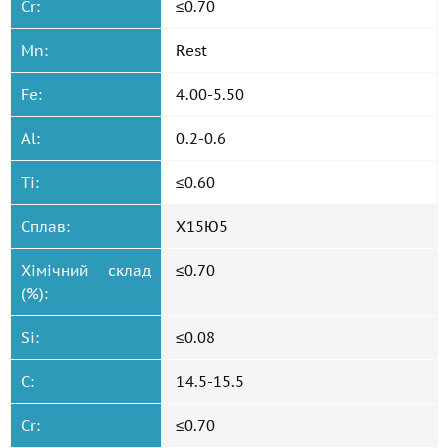
Cr:
≤0.70
Mn:
Rest
Fe:
4.00-5.50
Al:
0.2-0.6
Ti:
≤0.60
Сплав:
Х15Ю5
Хімічний склад
≤0.70
(%):
Si:
≤0.08
C:
14.5-15.5
Cr:
≤0.70