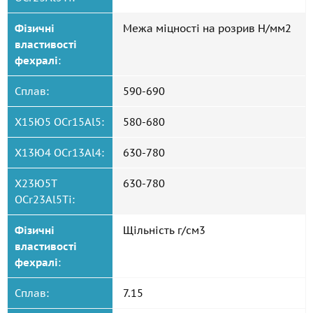
Фізичні
Межа міцності на розрив Н/мм2
властивості
фехралі
:
Сплав:
590-690
Х15Ю5 OCr15Al5:
580-680
Х13Ю4 OCr13Al4:
630-780
Х23Ю5Т
630-780
OCr23Al5Ti:
Фізичні
Щільність г/см3
властивості
фехралі
:
Сплав:
7.15