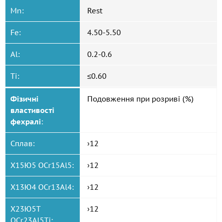
Mn:
Rest
Fe:
4.50-5.50
Al:
0.2-0.6
Ti:
≤0.60
Фізичні
Подовження при розриві (%)
властивості
фехралі
:
Сплав:
›12
Х15Ю5 OCr15Al5:
›12
Х13Ю4 OCr13Al4:
›12
Х23Ю5Т
›12
OCr23Al5Ti: