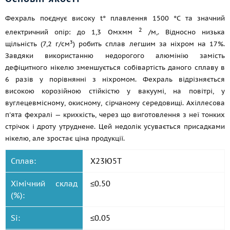
Фехраль поєднує високу t° плавлення 1500 °C та значний
2
електричний опір: до 1,3 Омxмм
/м,. Відносно низька
щільність (7,2 г/см³) робить сплав легшим за ніхром на 17%.
Завдяки використанню недорогого алюмінію замість
дефіцитного нікелю зменшується собівартість даного сплаву в
6 разів у порівнянні з ніхромом. Фехраль відрізняється
високою корозійною стійкістю у вакуумі, на повітрі, у
вуглецевмісному, окисному, сірчаному середовищі. Ахіллесова
п'ята фехралі — крихкість, через що виготовлення з неї тонких
стрічок і дроту утруднене. Цей недолік усувається присадками
нікелю, але зростає ціна продукції.
Сплав:
Х23Ю5Т
Хімічний склад
≤0.50
(%):
Si:
≤0.05