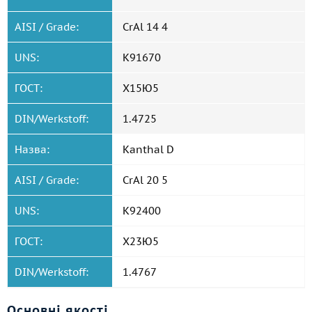
AISI / Grade:
CrAl 14 4
UNS:
K91670
ГОСТ:
Х15Ю5
DIN/Werkstoff:
1.4725
Назва:
Kanthal D
AISI / Grade:
CrAl 20 5
UNS:
K92400
ГОСТ:
Х23Ю5
DIN/Werkstoff:
1.4767
Основні якості