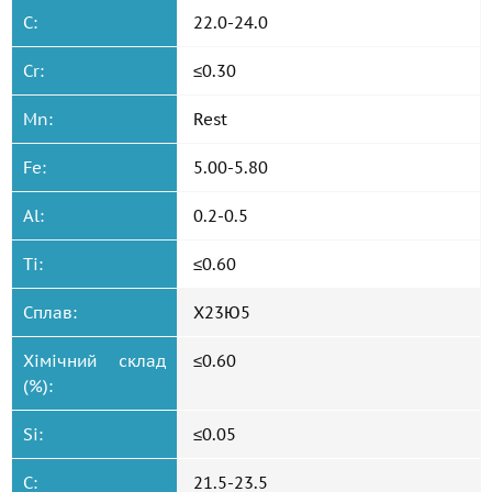
C:
22.0-24.0
Cr:
≤0.30
Mn:
Rest
Fe:
5.00-5.80
Al:
0.2-0.5
Ti:
≤0.60
Сплав:
Х23Ю5
Хімічний склад
≤0.60
(%):
Si:
≤0.05
C:
21.5-23.5