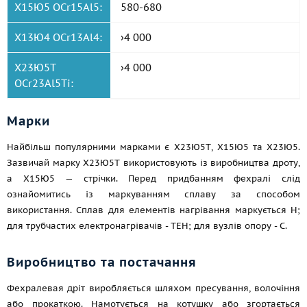
Х15Ю5 OCr15Al5:
580-680
Х13Ю4 OCr13Al4:
›4 000
Х23Ю5Т
›4 000
OCr23Al5Ti:
Марки
Найбільш популярними марками є Х23Ю5Т, Х15Ю5 та Х23Ю5.
Зазвичай марку Х23Ю5Т використовують із виробництва дроту,
а Х15Ю5 — стрічки. Перед придбанням фехралі слід
ознайомитись із маркуванням сплаву за способом
використання. Сплав для елементів нагрівання маркується Н;
для трубчастих електронагрівачів - ТЕН; для вузлів опору - С.
Виробництво та постачання
Фехралевая дріт виробляється шляхом пресування, волочіння
або прокаткою. Намотується на котушку або згортається