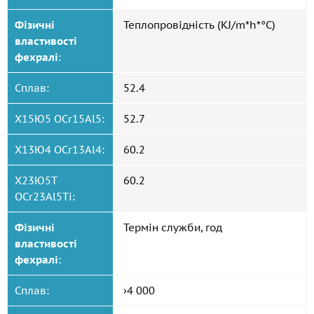
Фізичні
Теплопровідність (KJ/m*h*°C)
властивості
фехралі
:
Сплав:
52.4
Х15Ю5 OCr15Al5:
52.7
Х13Ю4 OCr13Al4:
60.2
Х23Ю5Т
60.2
OCr23Al5Ti:
Фізичні
Термін служби, год
властивості
фехралі
:
Сплав:
›4 000