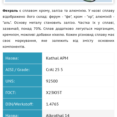
Фехраль
є сплавом хрому, заліза та алюмінію. У назві сплаву
відображено його склад: ферум - "фе", хром - "хр", алюміній -
"аль". Основу металу становить залізо. Частка їх у сплаві,
зазвичай, понад 70%. Сплав додатково легується марганцем,
кремнієм, можливі добавки нікелю. Кожен різновид сплаву має
своє маркування, яке залежить від змісту основних
компонентів.
Назва:
Kathal APM
AISI / Grade:
CrAl 25 5
UNS:
92500
ГОСТ:
Х23Ю5Т
DIN/Werkstoff:
1.4765
Назва:
Alkrothal 14