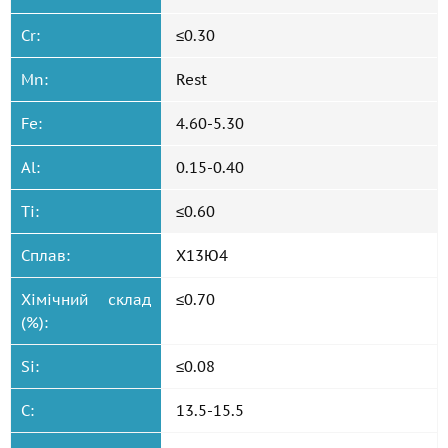
Cr:
≤0.30
Mn:
Rest
Fe:
4.60-5.30
Al:
0.15-0.40
Ti:
≤0.60
Сплав:
Х13Ю4
Хімічний склад
≤0.70
(%):
Si:
≤0.08
C:
13.5-15.5