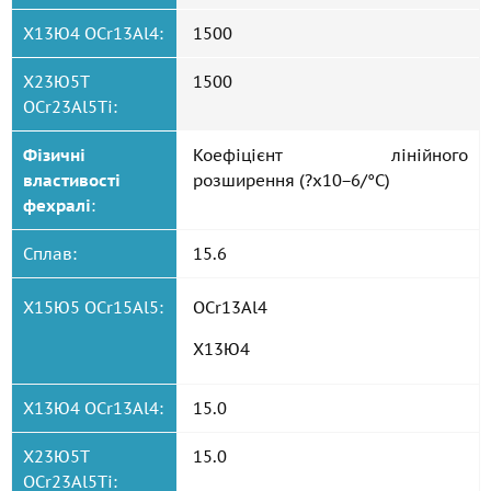
Х13Ю4 OCr13Al4:
1500
Х23Ю5Т
1500
OCr23Al5Ti:
Фізичні
Коефіцієнт лінійного
властивості
розширення (?x10−6/°С)
фехралі
:
Сплав:
15.6
Х15Ю5 OCr15Al5:
OCr13Al4
Х13Ю4
Х13Ю4 OCr13Al4:
15.0
Х23Ю5Т
15.0
OCr23Al5Ti: