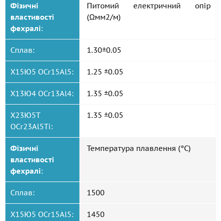
Фізичні
Питомий електричний опір
властивості
(Ωмм2/м)
фехралі
:
Сплав:
1.30±0.05
Х15Ю5 OCr15Al5:
1.25 ±0.05
Х13Ю4 OCr13Al4:
1.35 ±0.05
Х23Ю5Т
1.35 ±0.05
OCr23Al5Ti:
Фізичні
Температура плавлення (°C)
властивості
фехралі
:
Сплав:
1500
Х15Ю5 OCr15Al5:
1450