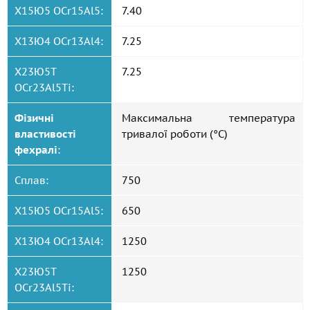
Х15Ю5 OCr15Al5:
7.40
Х13Ю4 OCr13Al4:
7.25
Х23Ю5Т
7.25
OCr23Al5Ti:
Фізичні
Максимальна температура
властивості
тривалої роботи (°C)
фехралі
:
Сплав:
750
Х15Ю5 OCr15Al5:
650
Х13Ю4 OCr13Al4:
1250
Х23Ю5Т
1250
OCr23Al5Ti: