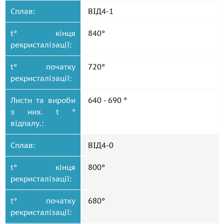
Сплав:
ВІД4-1
t° кінця
840°
рекристалізації:
t° початку
720°
рекристалізації:
Листи та вироби
640 - 690 °
з них. t °
відпалу.:
Сплав:
ВІД4-0
t° кінця
800°
рекристалізації:
t° початку
680°
рекристалізації: