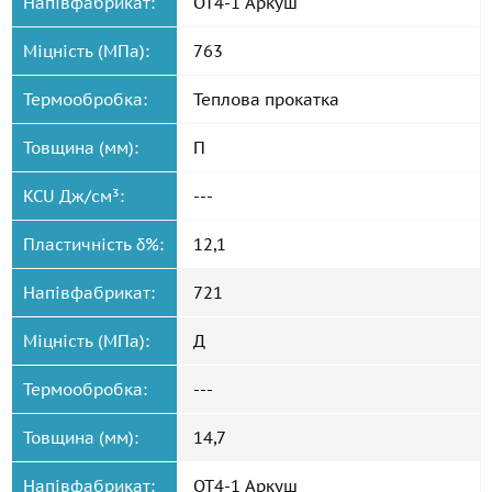
Напівфабрикат:
ОТ4-1 Аркуш
Міцність (МПа):
763
Термообробка:
Теплова прокатка
Товщина (мм):
П
KCU Дж/см³:
---
Пластичність δ%:
12,1
Напівфабрикат:
721
Міцність (МПа):
Д
Термообробка:
---
Товщина (мм):
14,7
Напівфабрикат:
ОТ4-1 Аркуш