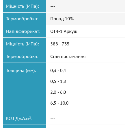
Міцність (МПа):
---
Термообробка:
Понад 10%
Напівфабрикат:
ОТ4-1 Аркуш
Міцність (МПа):
588 - 735
Термообробка:
Стан постачання
Товщина (мм):
0,3 - 0,4
0,5 - 1,8
2,0 - 6,0
6,5 - 10,0
KCU Дж/см³:
---