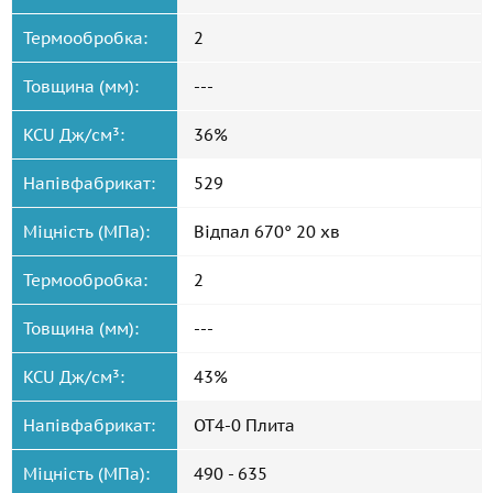
Термообробка:
2
Товщина (мм):
---
KCU Дж/см³:
36%
Напівфабрикат:
529
Міцність (МПа):
Відпал 670° 20 хв
Термообробка:
2
Товщина (мм):
---
KCU Дж/см³:
43%
Напівфабрикат:
ОТ4-0 Плита
Міцність (МПа):
490 - 635