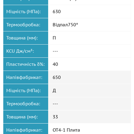
Міцність (МПа):
630
Термообробка:
Відпал750°
Товщина (мм):
П
KCU Дж/см³:
---
Пластичність δ%:
40
Напівфабрикат:
650
Міцність (МПа):
Д
Термообробка:
---
Товщина (мм):
33
Напівфабрикат:
ОТ4-1 Плита