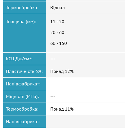
Термообробка:
Відпал
Товщина (мм):
11 - 20
20 - 60
60 - 150
KCU Дж/см³:
---
Пластичність δ%:
Понад 12%
Напівфабрикат:
Міцність (МПа):
---
Термообробка:
Понад 11%
Напівфабрикат: