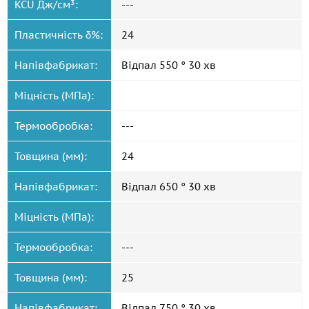
KCU Дж/см³:
---
Пластичність δ%:
24
Напівфабрикат:
Відпал 550 ° 30 хв
Міцність (МПа):
Термообробка:
---
Товщина (мм):
24
Напівфабрикат:
Відпал 650 ° 30 хв
Міцність (МПа):
Термообробка:
---
Товщина (мм):
25
Напівфабрикат:
Відпал 750 ° 30 хв