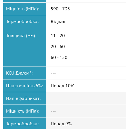
Міцність (МПа):
590 - 735
Термообробка:
Відпал
Товщина (мм):
11 - 20
20 - 60
60 - 150
KCU Дж/см³:
---
Пластичність δ%:
Понад 10%
Напівфабрикат:
Міцність (МПа):
---
Термообробка:
Понад 9%