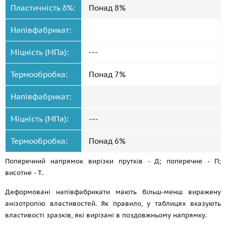
Пластичність δ%:
Понад 8%
Напівфабрикат:
Міцність (МПа):
---
Термообробка:
Понад 7%
Напівфабрикат:
Міцність (МПа):
---
Термообробка:
Понад 6%
Поперечний напрямок вирізки прутків - Д; поперечне - П;
висотне - Т.
Деформовані напівфабрикати мають більш-менш виражену
анізотропію властивостей. Як правило, у таблицях вказують
властивості зразків, які вирізані в поздовжньому напрямку.