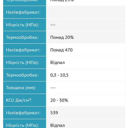
Напівфабрикат:
Міцність (МПа):
---
Термообробка:
Понад 20%
Напівфабрикат:
Понад 470
Міцність (МПа):
Відпал
Термообробка:
0,3 - 10,5
Товщина (мм):
---
KCU Дж/см³:
20 - 30%
Напівфабрикат:
539
Міцність (МПа):
Відпал