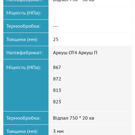
Міцність (МПа):
Термообробка:
---
Товщина (мм):
25
Напівфабрикат:
Аркуш ОТ4 Аркуш П
Міцність (МПа):
867
872
813
823
Термообробка:
Відпал 750 ° 20 хв
Товщина (мм):
3 мм