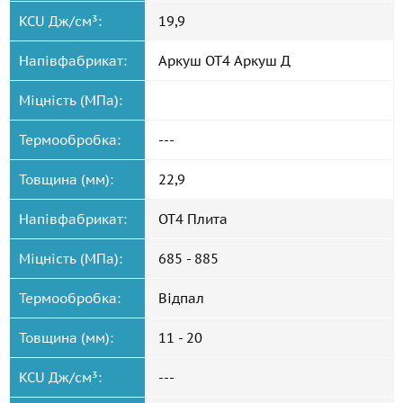
KCU Дж/см³:
19,9
Напівфабрикат:
Аркуш ОТ4 Аркуш Д
Міцність (МПа):
Термообробка:
---
Товщина (мм):
22,9
Напівфабрикат:
ОТ4 Плита
Міцність (МПа):
685 - 885
Термообробка:
Відпал
Товщина (мм):
11 - 20
KCU Дж/см³:
---