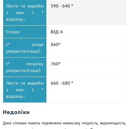
Листи та вироби
590 - 640 °
з них. t °
відпалу.:
Сплав:
ВІД-4
t° кінця
860°
рекристалізації:
t° початку
760°
рекристалізації:
Листи та вироби
660 - 680 °
з них. t °
відпалу.:
Недоліки
Дані сплави мають порівняно невисоку міцність, жароміцність,