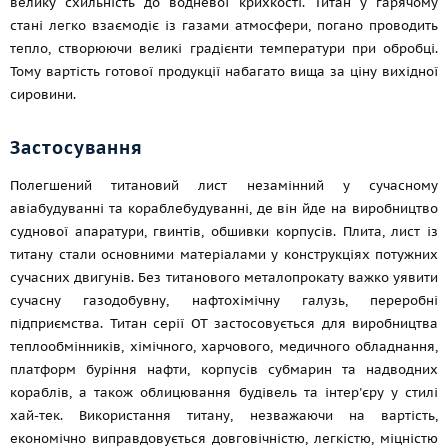
велику схильність до водневої крихкості. Титан у гарячому
стані легко взаємодіє із газами атмосфери, погано проводить
тепло, створюючи великі градієнти температури при обробці.
Тому вартість готової продукції набагато вища за ціну вихідної
сировини.
Застосування
Полегшений титановий лист незамінний у сучасному
авіабудуванні та кораблебудуванні, де він йде на виробництво
суднової апаратури, гвинтів, обшивки корпусів. Плита, лист із
титану стали основними матеріалами у конструкціях потужних
сучасних двигунів. Без титанового металопрокату важко уявити
сучасну газодобувну, нафтохімічну галузь, переробні
підприємства. Титан серії ОТ застосовується для виробництва
теплообмінників, хімічного, харчового, медичного обладнання,
платформ буріння нафти, корпусів субмарин та надводних
кораблів, а також облицювання будівель та інтер'єру у стилі
хай-тек. Використання титану, незважаючи на вартість,
економічно виправдовується довговічністю, легкістю, міцністю