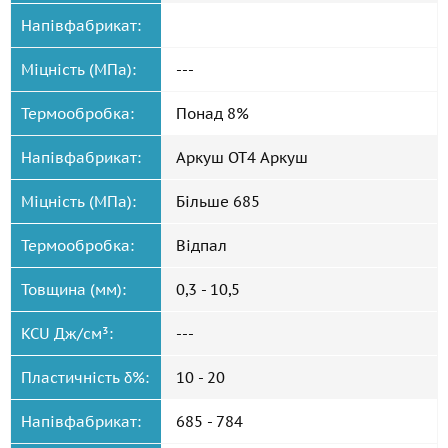
Напівфабрикат:
Міцність (МПа):
---
Термообробка:
Понад 8%
Напівфабрикат:
Аркуш ОТ4 Аркуш
Міцність (МПа):
Більше 685
Термообробка:
Відпал
Товщина (мм):
0,3 - 10,5
KCU Дж/см³:
---
Пластичність δ%:
10 - 20
Напівфабрикат:
685 - 784