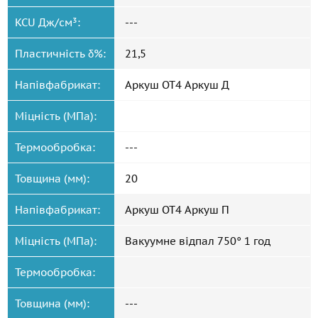
KCU Дж/см³:
---
Пластичність δ%:
21,5
Напівфабрикат:
Аркуш ОТ4 Аркуш Д
Міцність (МПа):
Термообробка:
---
Товщина (мм):
20
Напівфабрикат:
Аркуш ОТ4 Аркуш П
Міцність (МПа):
Вакуумне відпал 750° 1 год
Термообробка:
Товщина (мм):
---