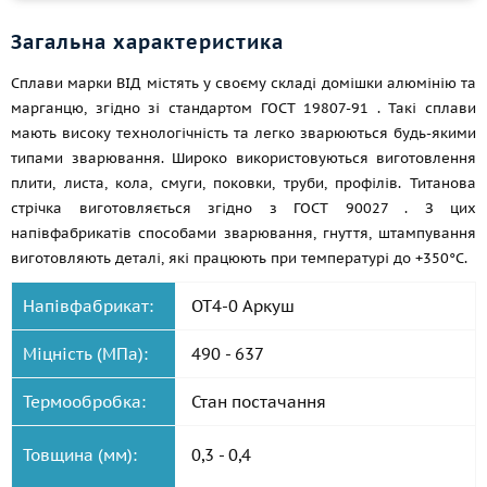
Загальна характеристика
Сплави марки ВІД містять у своєму складі домішки алюмінію та
марганцю, згідно зі стандартом
ГОСТ 19807-91
. Такі сплави
мають високу технологічність та легко зварюються будь-якими
типами зварювання. Широко використовуються виготовлення
плити, листа, кола, смуги, поковки, труби, профілів. Титанова
стрічка виготовляється згідно з
ГОСТ 90027
. З цих
напівфабрикатів способами зварювання, гнуття, штампування
виготовляють деталі, які працюють при температурі до +350°С.
Напівфабрикат:
ОТ4-0 Аркуш
Міцність (МПа):
490 - 637
Термообробка:
Стан постачання
Товщина (мм):
0,3 - 0,4