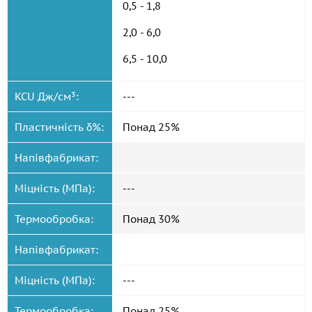
0,5 - 1,8
2,0 - 6,0
6,5 - 10,0
KCU Дж/см³:
---
Пластичність δ%:
Понад 25%
Напівфабрикат:
Міцність (МПа):
---
Термообробка:
Понад 30%
Напівфабрикат:
Міцність (МПа):
---
Термообробка:
Понад 25%