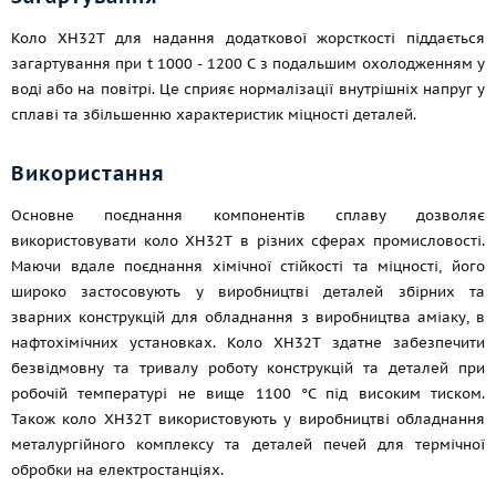
Коло ХН32Т для надання додаткової жорсткості піддається
загартування при t 1000 - 1200 С з подальшим охолодженням у
воді або на повітрі. Це сприяє нормалізації внутрішніх напруг у
сплаві та збільшенню характеристик міцності деталей.
Використання
Основне поєднання компонентів сплаву дозволяє
використовувати коло ХН32Т в різних сферах промисловості.
Маючи вдале поєднання хімічної стійкості та міцності, його
широко застосовують у виробництві деталей збірних та
зварних конструкцій для обладнання з виробництва аміаку, в
нафтохімічних установках. Коло ХН32Т здатне забезпечити
безвідмовну та тривалу роботу конструкцій та деталей при
робочій температурі не вище 1100 °C під високим тиском.
Також коло ХН32Т використовують у виробництві обладнання
металургійного комплексу та деталей печей для термічної
обробки на електростанціях.