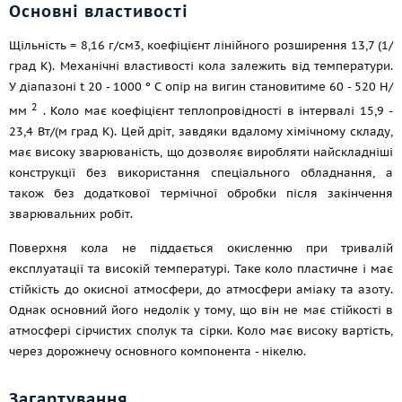
Основні властивості
Щільність = 8,16 г/см3, коефіцієнт лінійного розширення 13,7 (1/
град К). Механічні властивості кола залежить від температури.
У діапазоні t 20 - 1000 º С опір на вигин становитиме 60 - 520 Н/
2
мм
. Коло має коефіцієнт теплопровідності в інтервалі 15,9 -
23,4 Вт/(м град К). Цей дріт, завдяки вдалому хімічному складу,
має високу зварюваність, що дозволяє виробляти найскладніші
конструкції без використання спеціального обладнання, а
також без додаткової термічної обробки після закінчення
зварювальних робіт.
Поверхня кола не піддається окисленню при тривалій
експлуатації та високій температурі. Таке коло пластичне і має
стійкість до окисної атмосфери, до атмосфери аміаку та азоту.
Однак основний його недолік у тому, що він не має стійкості в
атмосфері сірчистих сполук та сірки. Коло має високу вартість,
через дорожнечу основного компонента - нікелю.
Загартування