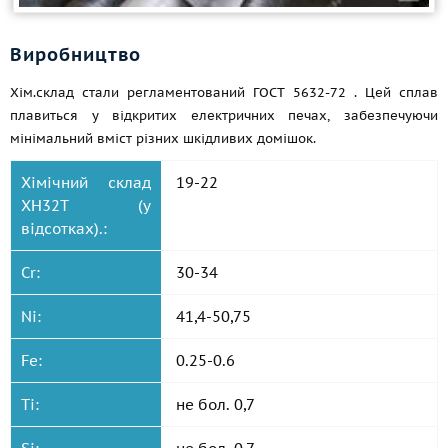
Виробництво
Хім.склад стали регламентований
ГОСТ 5632-72
. Цей сплав
плавиться у відкритих електричних печах, забезпечуючи
мінімальний вміст різних шкідливих домішок.
Хімічний склад
19-22
ХН32Т (у
відсотках).:
Cr:
30-34
Ni:
41,4-50,75
Fe:
0.25-0.6
Ti:
не бол. 0,7