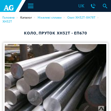
UK
Головна
Каталог
Нікелеві сплави
Сталі ХН32Т-ХН78Т
ХН32Т
КОЛО, ПРУТОК ХН32Т - ЕП670