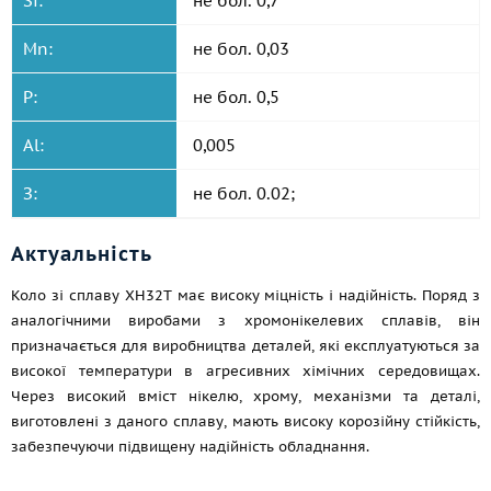
Si:
не бол. 0,7
Mn:
не бол. 0,03
P:
не бол. 0,5
Al:
0,005
З:
не бол. 0.02;
Актуальність
Коло зі сплаву ХН32Т має високу міцність і надійність. Поряд з
аналогічними виробами з хромонікелевих сплавів, він
призначається для виробництва деталей, які експлуатуються за
високої температури в агресивних хімічних середовищах.
Через високий вміст нікелю, хрому, механізми та деталі,
виготовлені з даного сплаву, мають високу корозійну стійкість,
забезпечуючи підвищену надійність обладнання.