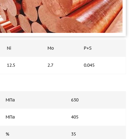
Ni
Mo
P+S
12.5
2.7
0.045
МПа
630
МПа
405
%
35