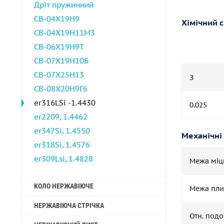
Дріт пружинний
СВ-04Х19Н9
Хімічний 
СВ-04Х19Н11М3
СВ-06Х19Н9Т
СВ-07Х19Н10Б
СВ-07Х25Н13
З
СВ-08Х20Н9Г6
er316LSi -1.4430
0.025
er2209, 1.4462
er347Si, 1.4550
Механічні
er318Si, 1.4576
er309Lsi, 1.4828
Межа міц
КОЛО НЕРЖАВІЮЧЕ
Межа пли
НЕРЖАВІЮЧА СТРІЧКА
Отн. под