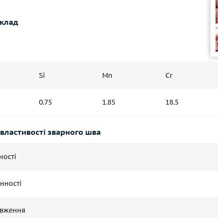
склад
Si
Mn
Cr
0.75
1.85
18.5
 властивості зварного шва
ності
нності
овження