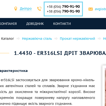
790-91-90
+38 (056)
Дніпро
avglo
790-91-90
+38 (056)
КОМПАНІЯ
ДОВІДНИК
КОНТАКТИ
Каталог
Нержавіюча сталь
Прокат нержавіючий
Н
1.4430 - ER316LSI ДРІТ ЗВАРЮ
характеристика
, er316LSi застосовується для зварювання хромо-нікель-
их автенітних сталей та сплавів. Зварне з'єднання має
кість до окислення та міжкристалітної корозії. Високе
кремнію покращує поверхневу напругу наплавленого
значно підвищує якість зварного з'єднання.