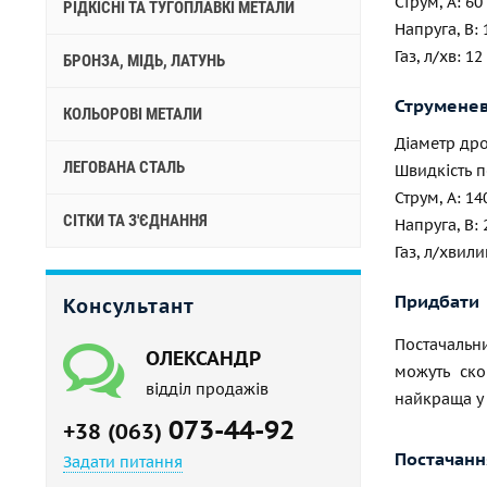
Струм, А: 60
РІДКІСНІ ТА ТУГОПЛАВКІ МЕТАЛИ
Напруга, В: 
Газ, л/хв: 12
БРОНЗА, МІДЬ, ЛАТУНЬ
Струменев
КОЛЬОРОВІ МЕТАЛИ
Діаметр дро
ЛЕГОВАНА СТАЛЬ
Швидкість по
Струм, А: 14
СІТКИ ТА З'ЄДНАННЯ
Напруга, В: 
Газ, л/хвили
Придбати
Консультант
Постачальни
ОЛЕКСАНДР
можуть ско
відділ продажів
найкраща у 
073-44-92
+38 (063)
Постачання
Задати питання