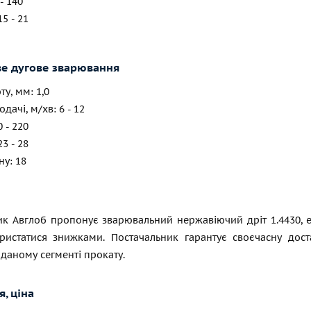
 - 140
15 - 21
е дугове зварювання
ту, мм: 1,0
дачі, м/хв: 6 - 12
0 - 220
23 - 28
ну: 18
к Авглоб пропонує зварювальний нержавіючий дріт 1.4430, er
ристатися знижками. Постачальник гарантує своєчасну дос
даному сегменті прокату.
, ціна