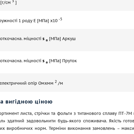
3
 [г/см
]
-5
ужності 1 роду Е [МПа] x10
откочасна. міцності
s
[МПа] Аркуш
в
откочасна. міцності
s
[МПа] Пруток
в
2
електричний опір Омxмм
/м
за вигідною ціною
ртимент листа, стрічки та фольги з титанового сплаву ПТ-7М
ал» здатний задовольнити будь-якого споживача. Якість гот
них виробничих норм. Терміни виконання замовлень – максим