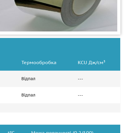
)
Термообробка
KCU Дж/см³
Відпал
---
Відпал
---
t°С
Межа повзучості (0,2/100)