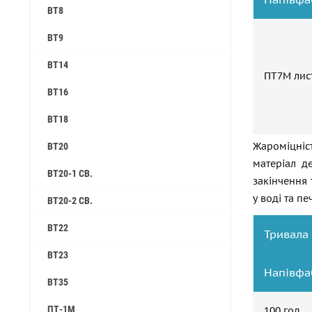
ВТ8
ВТ9
ВТ14
ПТ7М лис
ВТ16
ВТ18
Жароміцніс
ВТ20
матеріал д
ВТ20-1 СВ.
закінчення
у воді та печ
ВТ20-2 СВ.
ВТ22
Тривала 
ВТ23
Напівфа
ВТ35
ПТ-1М
100 год