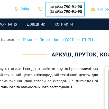
790-91-90
+38 (056)
Дніпро
avglo
790-91-90
+38 (056)
КОМПАНІЯ
ДОВІДНИК
КОНТАКТИ
Каталог
Титан
Титан згідно з ГОСТ
ПТ-7М
АРКУШ, ПРУТОК, КО
ву ПТ аналогічна до сплавів титану, які розроблені КМ
й технічний центр «міжнародний технічний центр» для
призначення. Дані сплави за складом не збігаються зі
гального та авіа-космічного застосування.