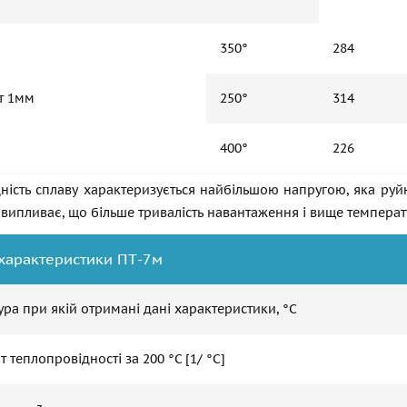
350°
284
т 1мм
250°
314
400°
226
ність сплаву характеризується найбільшою напругою, яка руйн
и випливає, що більше тривалість навантаження і вище темпера
 характеристики ПТ-7м
ра при якій отримані дані характеристики, °С
т теплопровідності за 200 °C [1/ °С]