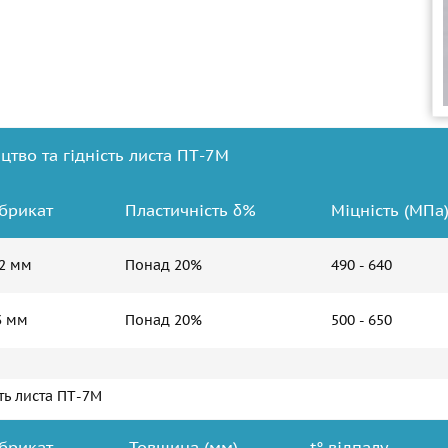
тво та гідність листа ПТ-7М
брикат
Пластичність δ%
Міцність (МПа
-2 мм
Понад 20%
490 - 640
3 мм
Понад 20%
500 - 650
ть листа ПТ-7М
брикат
Товщина (мм)
t° відпалу