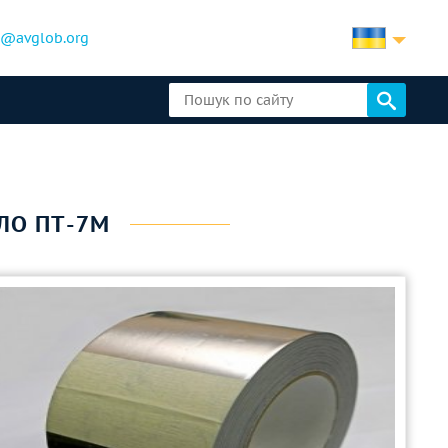
b@avglob.org
ЛО ПТ-7М