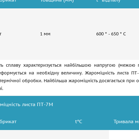
т
1 мм
600 ° - 650 ° С
ть сплаву характеризується найбільшою напругою (межою п
еформується на необхідну величину. Жароміцність листа ПТ
 термічної обробки. Найбільша жароміцність досягається пр
і.
міцність листа ПТ-7М
брикат
t°С
Тривала м