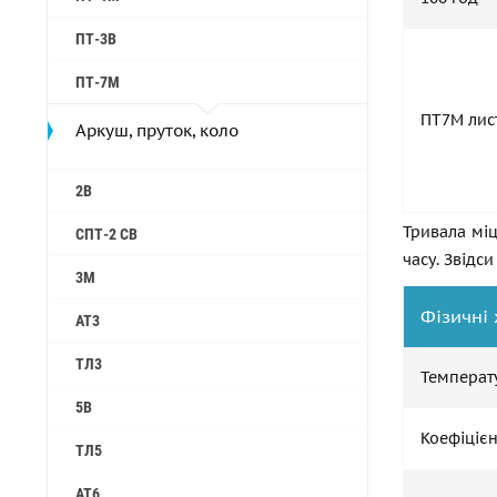
ПТ-3В
ПТ-7М
ПТ7М лис
Аркуш, пруток, коло
2B
Тривала міц
СПТ-2 СВ
часу. Звідс
3М
Фізичні
АТ3
ТЛ3
Температу
5B
Коефіцієн
ТЛ5
АТ6