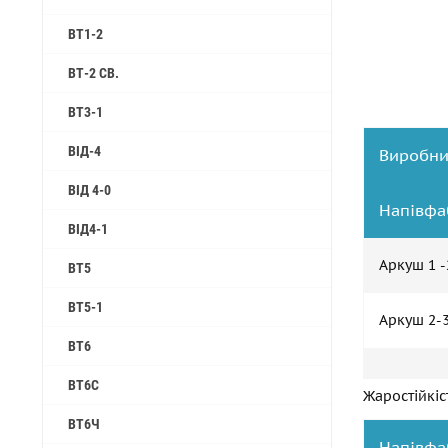
ВТ1-2
ВТ-2 СВ.
ВТ3-1
ВІД-4
Виробниц
ВІД 4-0
Напівфа
ВІД4-1
Аркуш 1 
ВТ5
ВТ5-1
Аркуш 2-
ВТ6
ВТ6С
Жаростійкіс
ВТ6Ч
Напівфа