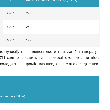
250°
275
350°
235
400°
177
овзучості), під впливом якого при даній температурі
-7М сильно залежить від швидкості охолодження після
и охолодженні з проміжною швидкістю між охолодженням
іцність (МПа)