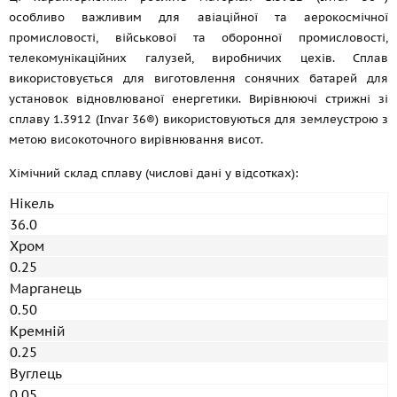
особливо важливим для авіаційної та аерокосмічної
промисловості, військової та оборонної промисловості,
телекомунікаційних галузей, виробничих цехів. Сплав
використовується для виготовлення сонячних батарей для
установок відновлюваної енергетики. Вирівнюючі стрижні зі
сплаву 1.3912 (Invar 36®) використовуються для землеустрою з
метою високоточного вирівнювання висот.
Хімічний склад сплаву (числові дані у відсотках):
Нікель
36.0
Хром
0.25
Марганець
0.50
Кремній
0.25
Вуглець
0.05