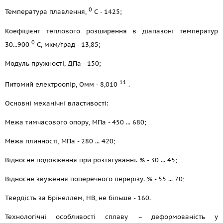
0
Температура плавлення,
С - 1425;
Коефіцієнт теплового розширення в діапазоні температур
0
30...900
С, мкм/град - 13,85;
Модуль пружності, ДПа - 150;
11
Питомий електроопір, Омм - 8,010
.
Основні механічні властивості:
Межа тимчасового опору, МПа - 450 ... 680;
Межа плинності, МПа - 280 ... 420;
Відносне подовження при розтягуванні. % - 30 ... 45;
Відносне звуження поперечного перерізу. % - 55 ... 70;
Твердість за Брінеллем, НВ, не більше - 160.
Технологічні особливості сплаву – деформованість у