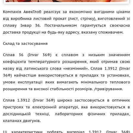
Компанія АвекГлоб реалізує за економічно вигідними цінами
від виробника листовий прокат (лист, стрічку), виготовлений зі
сплаву Інвар 36. Постачальником гарантується своєчасна
доставка продукції на будь-яку адресу, вказану споживачем.
Склад та застосування
Сплав 36 (Invar 36®) є сплавом з низьким значенням
коефіцієнта температурного розширення, який отримав свою
назву від латинського слова «незмінний». Сплав 1.3912 (Invar
36®) найчастіше використовується в приладах та установках,
умови експлуатації яких вимагають мінімального теплового
розширення та високої стабільності розмірів. /гравірування.
Сплав 1.3912 (Invar 36®) широко застосовується в оптичних
пристроях та електронній апаратурі, яка використовується в
дослідницькій техніці, лабораторних фізичних приладах,
клапанах двигунів.
Ці характеристики роблять матеріал 1.3912 (Invar 36®)