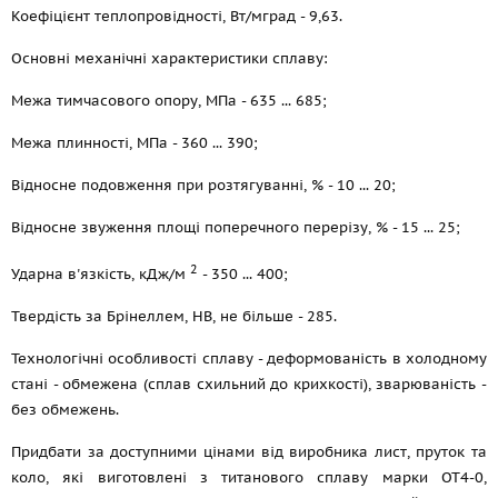
Коефіцієнт теплопровідності, Вт/мград - 9,63.
Основні механічні характеристики сплаву:
Межа тимчасового опору, МПа - 635 ... 685;
Межа плинності, МПа - 360 ... 390;
Відносне подовження при розтягуванні, % - 10 ... 20;
Відносне звуження площі поперечного перерізу, % - 15 ... 25;
2
Ударна в'язкість, кДж/м
- 350 ... 400;
Твердість за Брінеллем, НВ, не більше - 285.
Технологічні особливості сплаву - деформованість в холодному
стані - обмежена (сплав схильний до крихкості), зварюваність -
без обмежень.
Придбати за доступними цінами від виробника лист, пруток та
коло, які виготовлені з титанового сплаву марки ОТ4-0,