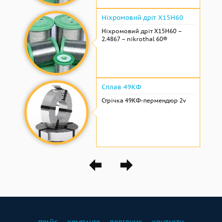
Ніхромовий дріт Х15Н60
Ніхромовий дріт Х15Н60 –
2.4867 – nikrothal 60®
Сплав 49КФ
Стрічка 49КФ-пермендюр 2v