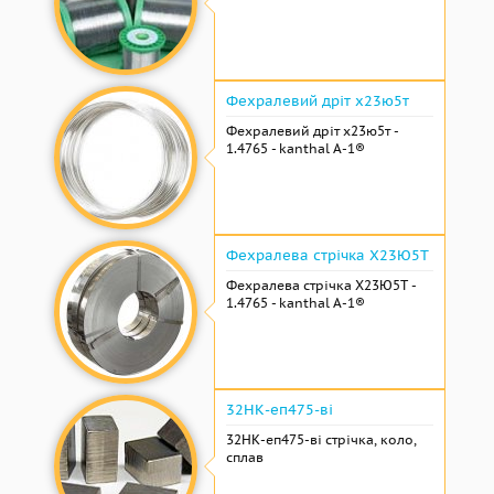
Фехралевий дріт х23ю5т
Фехралевий дріт х23ю5т -
1.4765 - kanthal A-1®
Фехралева стрічка Х23Ю5Т
Фехралева стрічка Х23Ю5Т -
1.4765 - kanthal A-1®
32НК-еп475-ві
32НК-еп475-ві стрічка, коло,
сплав