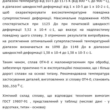
діапазоні температур від 1073 до 1173 К (від 800 ° С до 900 ° С),
в діапазоні швидкостей деформації від 1 x 10-5 до 1 x 10-2 с-1,
щоб охарактеризувати високотемпературне поведінка
суперпластичної деформації. Максимальне подовження 450%
спостерігається при 1123 До при початковій швидкості
деформації 5,52 x 10-4 с-1, що вказує на надпластичну
поведінку цього сплаву. З отриманих результатів випробувань
на розтягнення оптимальний суперпластичний температурний
діапазон визначається як 1098 До 1148 До в діапазоні
швидкостей деформації 1,38 x 10-4 до 1,38 x 10-3 с-1.
Таким чином, сплав ОТ4-0 є малоенергоємним при обробці,
забезпечує практично ті ж експлуатаційні показники, що і більш
дорогі сплави на основі титану. Рекомендована температура
застосування деталей, виготовлених зі сплаву ОТ4-0, становить
0
300...350
С.
Хімічний склад сплаву, що відповідає технічним вимогам
ГОСТ 19807-91
, представлений у таблиці (числові дані - у
відсотках, титан - основа):