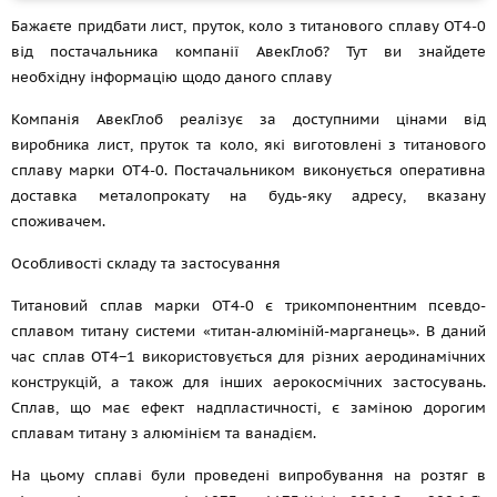
Бажаєте придбати лист, пруток, коло з титанового сплаву ОТ4-0
від постачальника компанії АвекГлоб? Тут ви знайдете
необхідну інформацію щодо даного сплаву
Компанія АвекГлоб реалізує за доступними цінами від
виробника лист, пруток та коло, які виготовлені з титанового
сплаву марки ОТ4-0. Постачальником виконується оперативна
доставка металопрокату на будь-яку адресу, вказану
споживачем.
Особливості складу та застосування
Титановий сплав марки ОТ4-0 є трикомпонентним псевдо-
сплавом титану системи «титан-алюміній-марганець». В даний
час сплав OT4−1 використовується для різних аеродинамічних
конструкцій, а також для інших аерокосмічних застосувань.
Сплав, що має ефект надпластичності, є заміною дорогим
сплавам титану з алюмінієм та ванадієм.
На цьому сплаві були проведені випробування на розтяг в