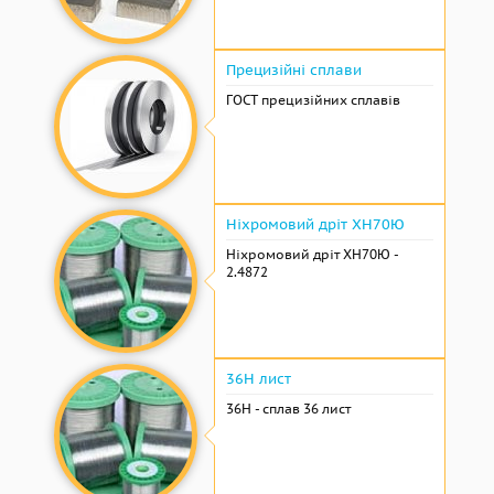
Прецизійні сплави
ГОСТ прецизійних сплавів
Ніхромовий дріт ХН70Ю
Ніхромовий дріт ХН70Ю -
2.4872
36Н лист
36Н - сплав 36 лист