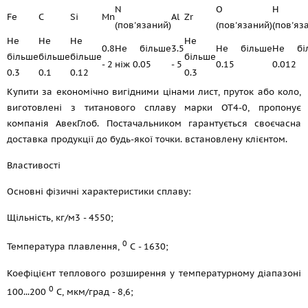
N
O
H
Fe
C
Si
Mn
Al
Zr
(пов'язаний)
(пов'язаний)
(пов'яз
Не
Не
Не
Не
0.8
Не більше
3.5
Не більше
Не бі
більше
більше
більше
більше
- 2
ніж 0.05
- 5
0.15
0.012
0.3
0.1
0.12
0.3
Купити за економічно вигідними цінами лист, пруток або коло,
виготовлені з титанового сплаву марки ОТ4-0, пропонує
компанія АвекГлоб. Постачальником гарантується своєчасна
доставка продукції до будь-якої точки. встановлену клієнтом.
Властивості
Основні фізичні характеристики сплаву:
Щільність, кг/м3 - 4550;
0
Температура плавлення,
С - 1630;
Коефіцієнт теплового розширення у температурному діапазоні
0
100...200
С, мкм/град - 8,6;