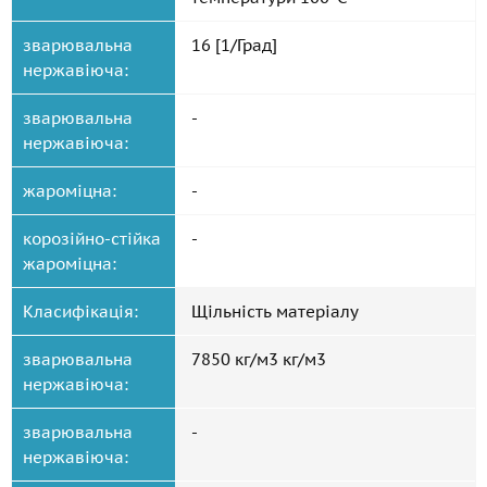
зварювальна
16 [1/Град]
нержавіюча:
зварювальна
-
нержавіюча:
жароміцна:
-
корозійно-стійка
-
жароміцна:
Класифікація:
Щільність матеріалу
зварювальна
7850 кг/м3 кг/м3
нержавіюча:
зварювальна
-
нержавіюча: