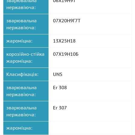
зварювальна
06Х19Н9Т
нержавіюча:
зварювальна
07Х20Н9Г7Т
нержавіюча:
жароміцна:
13Х25Н18
корозійно-стійка
07Х19Н10Б
жароміцна:
Класифікація:
UNS
зварювальна
Er 308
нержавіюча:
зварювальна
Er 307
нержавіюча:
жароміцна: