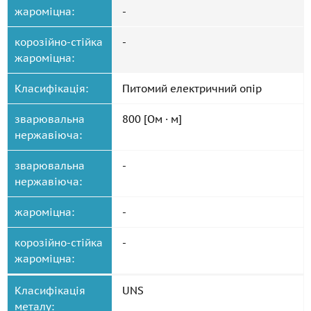
жароміцна:
-
корозійно-стійка
-
жароміцна:
Класифікація:
Питомий електричний опір
зварювальна
800 [Ом · м]
нержавіюча:
зварювальна
-
нержавіюча:
жароміцна:
-
корозійно-стійка
-
жароміцна:
Класифікація
UNS
металу: