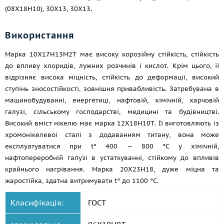
(08Х18Н10), 30Х13, 30Х13.
Використання
Марка 10Х17Н13М2Т має високу корозійну стійкість, стійкість
до впливу хлоридів, лужних розчинів і кислот. Крім цього, її
відрізняє висока міцність, стійкість до деформації, високий
ступінь зносостійкості, зовнішня привабливість. Затребувана в
машинобудуванні, енергетиці, нафтовій, хімічній, харчовій
галузі, сільському господарстві, медицині та будівництві.
Високий вміст нікелю має марка 12Х18Н10Т. Її виготовляють із
хромонікелевої сталі з додаванням титану, вона може
експлуатуватися при t° 400 — 800 °C у хімічній,
нафтопереробній галузі в устаткуванні, стійкому до впливів
крайнього нагрівання. Марка 20Х23Н18, дуже міцна та
жаростійка, здатна витримувати t° до 1100 °C.
Класифікація:
ГОСТ