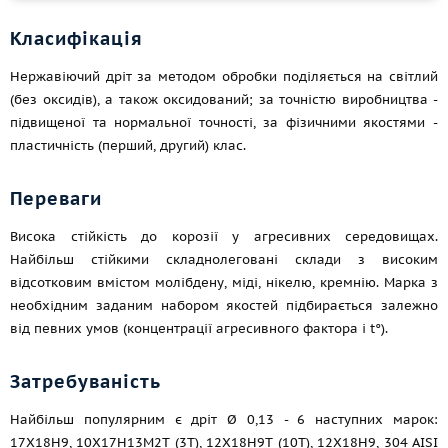
Класифікація
Нержавіючий дріт за методом обробки поділяється на світлий
(без оксидів), а також оксидований; за точністю виробництва -
підвищеної та нормальної точності, за фізичними якостями -
пластичність (перший, другий) клас.
Переваги
Висока стійкість до корозії у агресивних середовищах.
Найбільш стійкими складнолеговані склади з високим
відсотковим вмістом молібдену, міді, нікелю, кремнію. Марка з
необхідним заданим набором якостей підбирається залежно
від певних умов (концентрації агресивного фактора і t°).
Затребуваність
Найбільш популярним є дріт Ø 0,13 - 6 наступних марок:
17Х18Н9, 10Х17Н13М2Т (3Т), 12Х18Н9Т (10Т), 12Х18Н9, 304 AISI