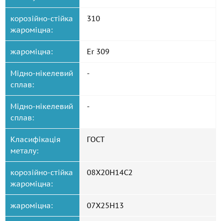
корозійно-стійка
310
жароміцна:
жароміцна:
Er 309
Мідно-нікелевий
-
сплав:
Мідно-нікелевий
-
сплав:
Класифікація
ГОСТ
металу:
корозійно-стійка
08Х20Н14С2
жароміцна:
жароміцна:
07Х25Н13