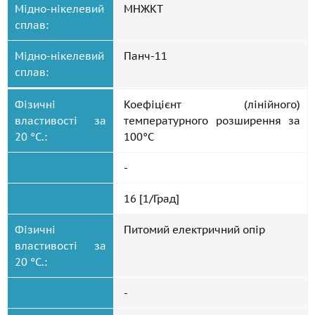
Мідно-нікелевий
МНЖКТ
сплав:
Мідно-нікелевий
Панч-11
сплав:
Фізичні
Коефіцієнт (лінійного)
властивості за
температурного розширення за
20 °C.:
100°С
-
16 [1/Град]
Фізичні
Питомий електричний опір
властивості за
20 °C.:
-