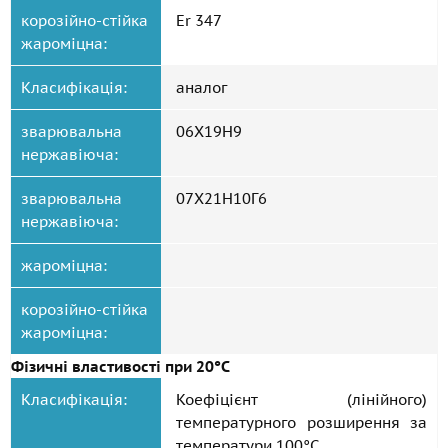
корозійно-стійка
Er 347
жароміцна:
Класифікація:
аналог
зварювальна
06Х19Н9
нержавіюча:
зварювальна
07Х21Н10Г6
нержавіюча:
жароміцна:
корозійно-стійка
жароміцна:
Фізичні властивості при 20°С
Класифікація:
Коефіцієнт (лінійного)
температурного розширення за
температури 100°С