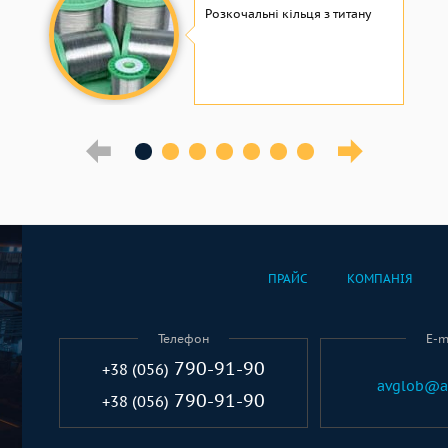
Розкочальні кільця з титану
ПРАЙС
КОМПАНІЯ
Телефон
E-m
790-91-90
+38 (056)
avglob@a
790-91-90
+38 (056)