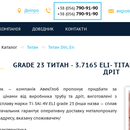
790-91-90
+38 (056)
Дніпро
avglo
790-91-90
+38 (056)
КОМПАНІЯ
ДОВІДНИК
КОНТАКТИ
Каталог
Титан
Титан Din, En
GRADE 23 ТИТАН - 3.7165 ELI- TIT
ДРІТ
ник — компанія АвекГлоб пропонує придбати за
 цінами від виробника трубу та дріт, виготовлені з
сплаву марки Ti-3Al-4V-ELI grade 23 (інша назва — сплав
стачальник гарантує оперативну доставку металопрокату
 адресу, вказану споживачем/
рактеристика