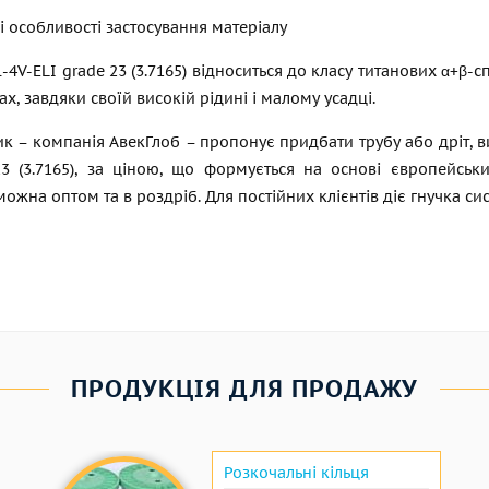
і особливості застосування матеріалу
l-4V-ELI grade 23 (3.7165) відноситься до класу титанових α+β-с
ах, завдяки своїй високій рідині і малому усадці.
к – компанія АвекГлоб – пропонує придбати трубу або дріт, ви
23 (3.7165), за ціною, що формується на основі європейськи
ожна оптом та в роздріб. Для постійних клієнтів діє гнучка си
ПРОДУКЦІЯ ДЛЯ ПРОДАЖУ
Розкочальні кільця