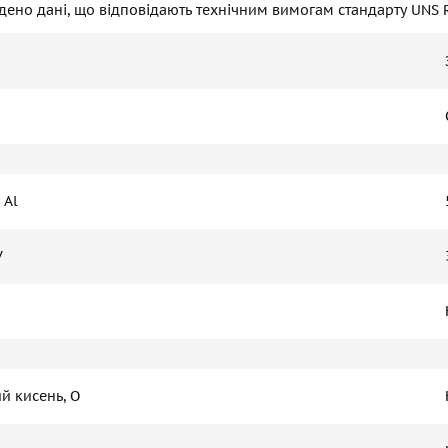
ено дані, що відповідають технічним вимогам стандарту UNS 
 Al
V
й кисень, O