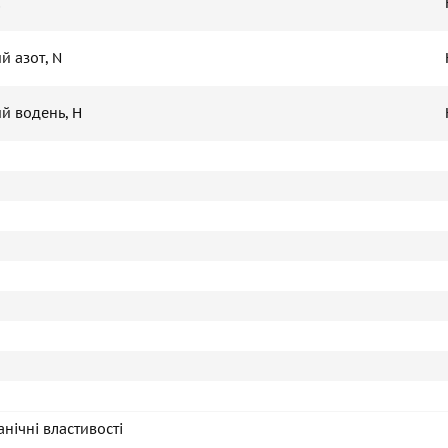
C
й азот, N
й водень, H
нічні властивості