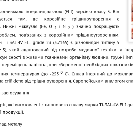
аднизькою інтерстиціальною (ELI) версією класу 5. Він
вується там, де корозійне тріщиноутворення є
 Нижні міжвузля (Fe, O
і N
) значно покращують
2
2
роблем, пов'язаних з корозійним тріщиноутворенням.
 Ti-3Al-4V-ELI grade 23 (3.7165) є різновидом титану 5
e 5), який адаптований під потреби медичної техніки та інс
 сумісності з живими тканинами організму людини, трубні ім
переміщень пацієнта, при збереженні необхідних показників м
0
нних температурах (до -253
С). Сплав інертний до можливи
та стійкістю від тріщиноутворення. Європейським аналогом спла
ь застосування
ріт, які виготовлені з титанового сплаву марки Ti-3Al-4V-ELI g
 продукції.
лад металу