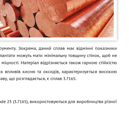
трументу. Зокрема, даний сплав має відмінні показники
плантати можуть мати мінімальну товщину стінок, щоб не
іцності. Матеріал відрізняється також гарною стійкістю
х впливів кисню та оксидів, характеризується високою
ву, що розглядається, є сплав 3.7165.
rade 23 (3.7165), використовуються для виробництва різної