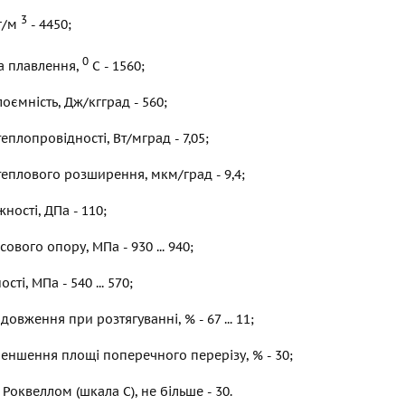
3
кг/м
- 4450;
0
а плавлення,
С - 1560;
оємність, Дж/кгград - 560;
еплопровідності, Вт/мград - 7,05;
теплового розширення, мкм/град - 9,4;
ності, ДПа - 110;
ового опору, МПа - 930 ... 940;
ті, МПа - 540 ... 570;
овження при розтягуванні, % - 67 ... 11;
еншення площі поперечного перерізу, % - 30;
 Роквеллом (шкала С), не більше - 30.