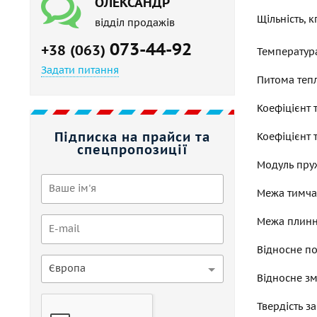
ОЛЕКСАНДР
Щільність, 
відділ продажів
073-44-92
+38 (063)
Температур
Задати питання
Питома тепл
Коефіцієнт т
Підписка на прайси та
Коефіцієнт 
спецпропозиції
Модуль пруж
Межа тимчас
Межа плиннос
Відносне под
Європа
Відносне зм
Твердість за