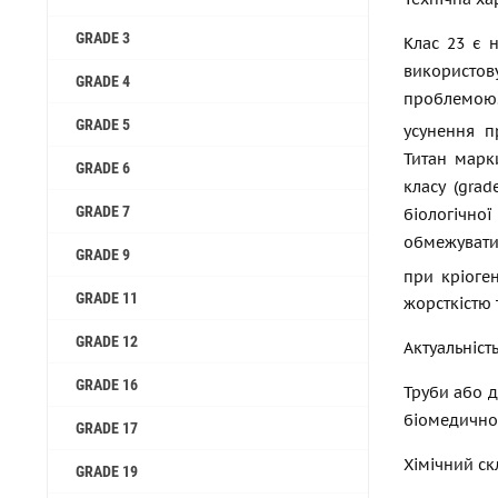
GRADE 3
Клас 23 є н
використо
GRADE 4
проблемою.
GRADE 5
усунення п
Титан марки
GRADE 6
класу (grad
GRADE 7
біологічної
обмежувати 
GRADE 9
при кріоге
GRADE 11
жорсткістю 
GRADE 12
Актуальніст
GRADE 16
Труби або д
біомедичної
GRADE 17
Хімічний ск
GRADE 19