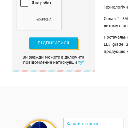
Технологічн
Сплав Ti-3A
литому стан
Постачальни
ПІДПИСАТИСЯ
ELI grade 
продукцію м
Ви завжди можете відключити
повідомлення натиснувши
тут
Канати та троси