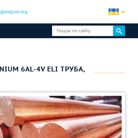
b@avglob.org
ANIUM 6AL-4V ELI ТРУБА,