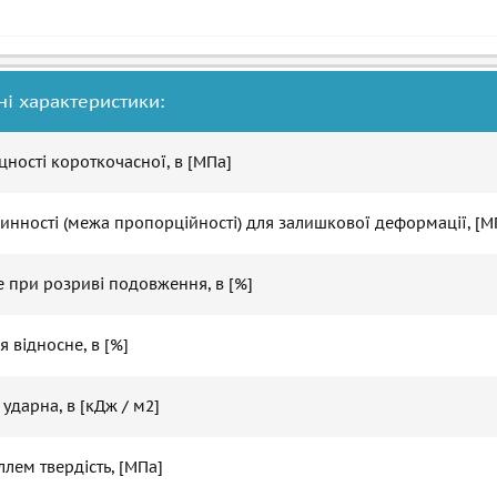
ні характеристики:
цності короткочасної, в [МПа]
инності (межа пропорційності) для залишкової деформації, [М
е при розриві подовження, в [%]
я відносне, в [%]
ь ударна, в [кДж / м2]
еллем твердість, [МПа]