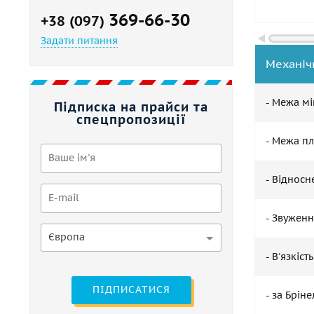
369-66-30
+38 (097)
Задати питання
Механіч
- Межа мі
Підписка на прайси та
спецпропозиції
- Межа пл
- Відносн
- Звуженн
Європа
- В'язкіст
ПІДПИСАТИСЯ
- за Брін