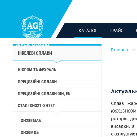
КАТАЛОГ
ПРАЙС
Головна
НІКЕЛЕВІ СПЛАВИ
НІХРОМ ТА ФЕХРАЛЬ
ПРЕЦИЗІЙНІ СПЛАВИ
Актуаль
ПРЕЦИЗІЙНІ СПЛАВИ DIN, EN
Сплав жаро
СТАЛІ ХН32Т-ХН78Т
(06Х15Н60М
роторів, д
ХН28ВМАБ
висадки, а
ХН30МДБ
експлуатую