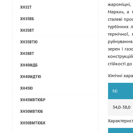
жароміцні,
ХН32Т
Марки», а 
ХН35ВБ
сталеві про
турбінних 
ХН35ВТ
термічної,
руйнування
ХН35ВТЮ
зерен і га
ХН38ВТ
конструкці
стійкості д
ХН40МДБ
Хімічні хар
ХН40МДТЮ
ХН45Ю
Ni
ХН45МВТЮБР
34,0-38,0
ХН50МВТЮБ
Характерис
ХН50ВМТЮБК