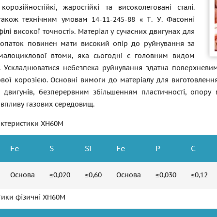
 корозійностійкі, жаростійкі та високолеговані сталі.
також технічним умовам 14-11-245-88 «
Т. У. Фасонні
філі високої точності». Матеріал у сучасних двигунах для
лопаток повинен мати високий опір до руйнування за
 малоциклової втоми, яка сьогодні є головним видом
. Ускладнюватися небезпека руйнування здатна поверхневи
зової корозією. Основні вимоги до матеріалу для виготовлен
й двигунів, безперервним збільшенням пластичності, опору 
о впливу газових середовищ.
актеристики ХН60М
Fe
S
Si
Fe
P
C
Основа
≤0,020
≤0,60
Основа
≤0,030
≤0,12
тики фізичні ХН60М