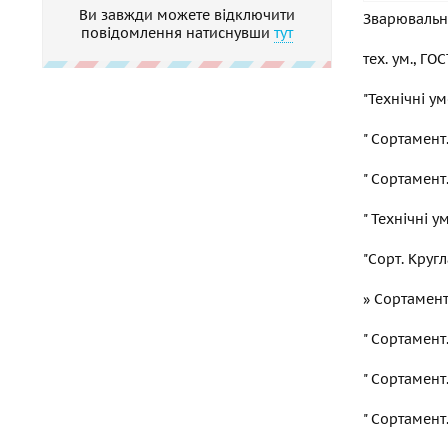
Ви завжди можете відключити
Зварювальне
повідомлення натиснувши
тут
тех. ум., ГО
"Технічні у
" Сортамент
" Сортамент
" Технічні у
"Сорт. Кругл
» Сортамент.
" Сортамент
" Сортамент
" Сортамент