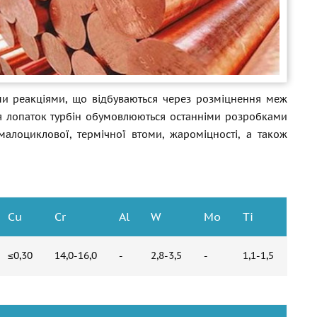
ми реакціями, що відбуваються через розміцнення меж
ня лопаток турбін обумовлюються останніми розробками
малоциклової, термічної втоми, жароміцності, а також
Cu
Cr
Al
W
Mo
Ti
≤0,30
14,0-16,0
-
2,8-3,5
-
1,1-1,5