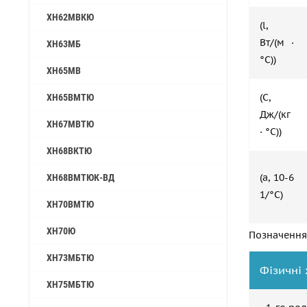
ХН62МВКЮ
(l,
Вт/(м ·
ХН63МБ
°С))
ХН65МВ
(С,
ХН65ВМТЮ
Дж/(кг
ХН67МВТЮ
· °С))
ХН68ВКТЮ
(a, 10-6
ХН68ВМТЮК-ВД
1/°С)
ХН70ВМТЮ
ХН70Ю
Позначення
ХН73МБТЮ
Фізичні 
ХН75МБТЮ