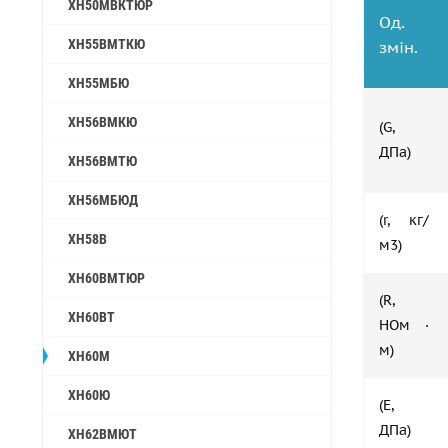
ХН50МВКТЮР
Од.
ХН55ВМТКЮ
змін.
ХН55МБЮ
ХН56ВМКЮ
(G,
ДПа)
ХН56ВМТЮ
ХН56МБЮД
(r, кг/
ХН58В
м3)
ХН60ВМТЮР
(R,
ХН60ВТ
НОм ·
м)
ХН60М
ХН60Ю
(Е,
ДПа)
ХН62ВМЮТ