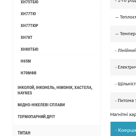
- 1-го ро
ХН75ТБЮ
ХН77ТЮ
— Теплоєм
ХН77ТЮР
— Темпера
ХН78Т
ХН80ТБЮ
- Лінійни
Н65М
- Електри
Н70МФВ
- Щільніст
ІНКОЛОЙ, ІНКОНЕЛЬ, НІМОНІК, ХАСТЕЛА,
HAYNES
- Питома 
МІДНО-НІКЕЛЕВІ СПЛАВИ
Магнітні ха
ТЕРМОПАРНИЙ ДРІТ
- Коерци
ТИТАН