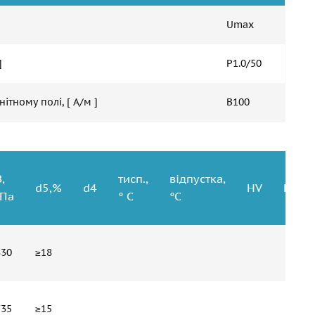
Umax
]
P1.0/50
ітному полі, [ А/м ]
B100
,
тисп.,
відпустка,
d5,%
d4
HV
HSh
Па
° C
°C
830
≥18
735
≥15