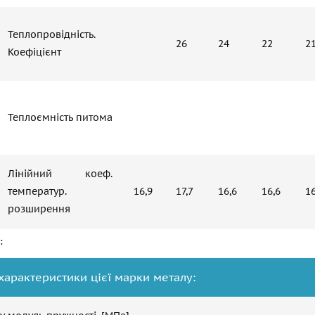
Теплопровідність.
26
24
22
2
Коефіцієнт
Теплоємність питома
Лінійний коеф.
температур.
16,9
17,7
16,6
16,6
16
розширення
:
характеристики цієї марки металу: