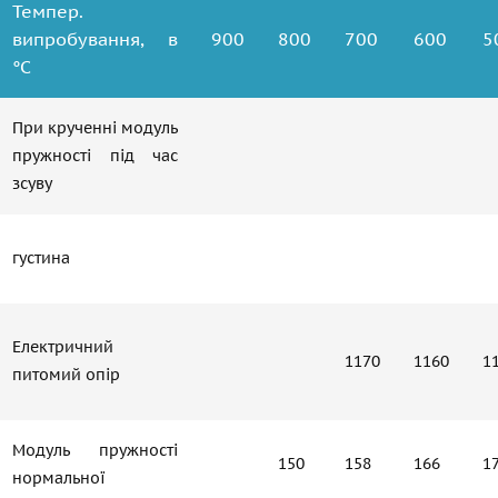
Темпер.
випробування, в
900
800
700
600
5
°С
При крученні модуль
пружності під час
зсуву
густина
Електричний
1170
1160
1
питомий опір
Модуль пружності
150
158
166
1
нормальної