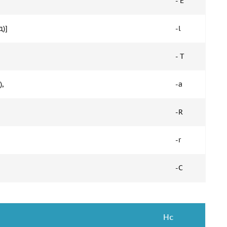
- E
д)]
-l
- T
,
-a
-R
-r
-C
Hc