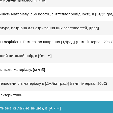
ду модуль пружності, [МПа]
ність матеріалу (або коефіцієнт теплопровідності), в [Вт/(м·гра
тура, потрібна для отримання цих властивостей, [Град]
й коефіцієнт. Темпер. розширення [1/Град] (темп. інтервал 20o С)
чний питомий опір, в [Ом · м]
ь цього матеріалу, [кг/м3]
теплоємність матеріалу в [Дж/(кг·град)] (темп. інтервал 20oС)
рактеристики:
тивна сила (не вище), в [А / м]