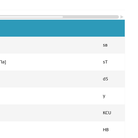
sв
Па]
sT
d5
y
KCU
HB