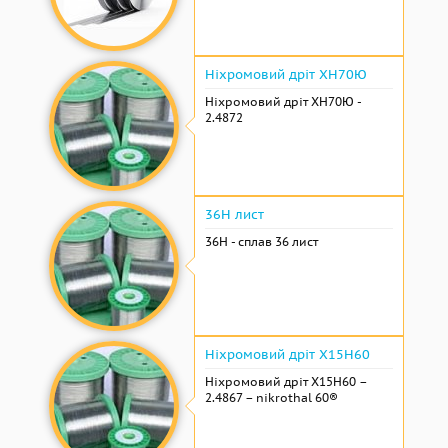
Ніхромовий дріт ХН70Ю
Ніхромовий дріт ХН70Ю -
2.4872
36Н лист
36Н - сплав 36 лист
Ніхромовий дріт Х15Н60
Ніхромовий дріт Х15Н60 –
2.4867 – nikrothal 60®