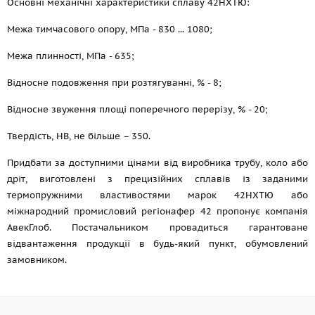
Основні механічні характеристики сплаву 42НХТЮ:
Межа тимчасового опору, МПа - 830 ... 1080;
Межа плинності, МПа - 635;
Відносне подовження при розтягуванні, % - 8;
Відносне звуження площі поперечного перерізу, % - 20;
Твердість, НВ, не більше – 350.
Придбати за доступними цінами від виробника трубу, коло або
дріт, виготовлені з прецизійних сплавів із заданими
термопружними властивостями марок 42НХТЮ або
міжнародний промисловий регіонафер 42 пропонує компанія
АвекГлоб. Постачальником провадиться гарантоване
відвантаження продукції в будь-який пункт, обумовлений
замовником.