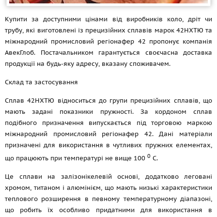
Купити за доступними цінами від виробників коло, дріт чи
трубу, які виготовлені із прецизійних сплавів марок 42НХТЮ та
міжнародний промисловий регіонафер 42 пропонує компанія
АвекГлоб. Постачальником гарантується своєчасна доставка
продукції на будь-яку адресу, вказану споживачем.
Склад та застосування
Сплав 42НХТЮ відноситься до групи прецизійних сплавів, що
мають задані показники пружності. За кордоном сплав
подібного призначення випускається під торговою маркою
міжнародний промисловий регіонафер 42. Дані матеріали
призначені для використання в чутливих пружних елементах,
0
що працюють при температурі не вище 100
С.
Це сплави на залізонікелевій основі, додатково леговані
хромом, титаном і алюмінієм, що мають низькі характеристики
теплового розширення в певному температурному діапазоні,
що робить їх особливо придатними для використання в