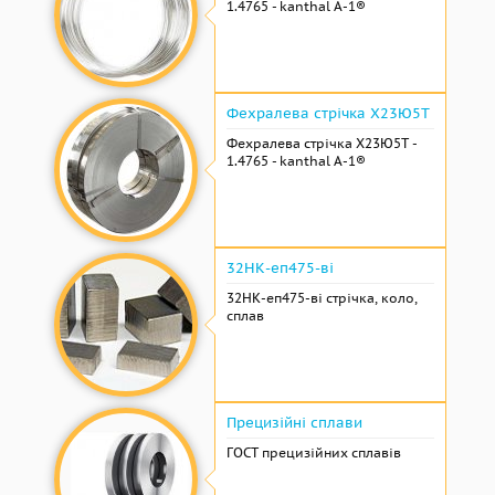
1.4765 - kanthal A-1®
Фехралева стрічка Х23Ю5Т
Фехралева стрічка Х23Ю5Т -
1.4765 - kanthal A-1®
32НК-еп475-ві
32НК-еп475-ві стрічка, коло,
сплав
Прецизійні сплави
ГОСТ прецизійних сплавів