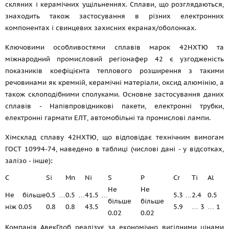
скляних і керамічних ущільненнях. Сплави, що розглядаються,
знаходить також застосування в різних електронних
компонентах і свинцевих захисних екранах/оболонках.
Ключовими особливостями сплавів марок 42НХТЮ та
міжнародний промисловий регіонафер 42 є узгодженість
показників коефіцієнта теплового розширення з такими
речовинами як кремній, керамічні матеріали, оксид алюмінію, а
також склоподібними сполуками. Основне застосування даних
сплавів - Напівпровідникові пакети, електронні трубки,
електронні гармати ЕЛТ, автомобільні та промислові лампи.
Хімсклад сплаву 42НХТЮ, що відповідає технічним вимогам
ГОСТ 10994-74
, наведено в таблиці (числові дані - у відсотках,
залізо - інше):
C
Si
Mn
Ni
S
P
Cr
Ti
Al
Не
Не
Не більше
0.5 …
0.5 …
41.5 …
5.3 …
2.4
0.5
більше
більше
ніж 0.05
0.8
0.8
43.5
5.9
… 3
… 1
0.02
0.02
Компанія АвекГлоб реалізує за економічно вигідними цінами