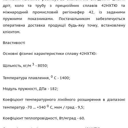
дріт, коло та трубу з прецизійних сплавів 42НХТЮ та
міжнародний промисловий регіонафер 42, із заданими
пружними показниками. Постачальником забезпечується
оперативна доставка продукції будь-яку точку, встановлену
клієнтом.
Властивості
Основні фізичні характеристики сплаву 42НХТЮ:
3
Щільність, кг/м
- 8050;
0
Температура плавлення,
С - 1400;
Модуль пружності, ДПа - 182;
Коефіцієнт температурного лінійного розширення в діапазоні
0
температур -70 ... +340
С, мкм / град - 9,5;
Коефіцієнт теплопровідності, Вт/мград - 60.