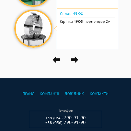
Сплав 49КФ
Стрічка 49КФ-пермендюр 2v
ПРАЙС
КОМПАНІЯ
ДОВІДНИК
КОНТАКТИ
Телефон
790-91-90
+38 (056)
790-91-90
+38 (056)