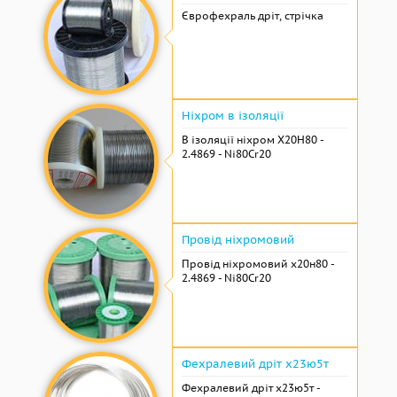
Єврофехраль дріт, стрічка
Ніхром в ізоляції
В ізоляції ніхром Х20Н80 -
2.4869 - Ni80Cr20
Провід ніхромовий
Провід ніхромовий х20н80 -
2.4869 - Ni80Cr20
Фехралевий дріт х23ю5т
Фехралевий дріт х23ю5т -