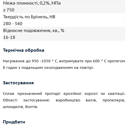
Межа плинності, 0,2%, МПа
≥ 750
Твердість по Брінель, HB
280 - 340
Відносне подовження, хв., %
16-18
Термічна обробка
Нагрівання до 950 -1050 ° C, витримувати при 600 ° C протягом
8 годин з подальшим охолодженням на повітрі.
Застосування
Сплав призначений протидії ерозійної корозії чи кавітації.
Області застосування: виробництво валів, пропелерів,
шпинделів, болтів.
Придбати