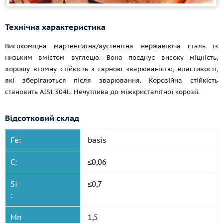
Технічна характеристика
Високоміцна мартенситна/аустенітна нержавіюча сталь із
низьким вмістом вуглецю. Вона поєднує високу міцність,
хорошу втомну стійкість з гарною зварюваністю, властивості,
які зберігаються після зварювання. Корозійна стійкість
становить AISI 304L. Нечутлива до міжкристалітної корозії.
Відсотковий склад
Fe:
basis
C:
≤0,06
Si
≤0,7
:
Mn
1,5