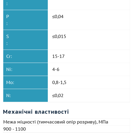
:
P
≤0,04
:
S
≤0,015
:
Cr:
15-17
Ni:
4-6
Mo:
0,8-1,5
N:
≤0,02
Механічні властивості
Межа міцності (тимчасовий опір розриву), МПа
900 - 1100