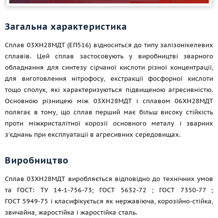
Загальна характеристика
Сплав 03ХН28МДТ (ЕП516) відноситься до типу залізонікелевих
сплавів. Цей сплав застосовують у виробництві зварного
обладнання для синтезу сірчаної кислоти різної концентрації,
для виготовлення нітрофосу, екстракції фосфорної кислоти
тощо
сполук, які характеризуються підвищеною агресивністю.
Основною різницею між 03ХН28МДТ і сплавом 06ХН28МДТ
полягає в тому, що сплав перший має більш високу стійкість
проти міжкристалітної корозії основного металу і зварних
з'єднань при експлуатації в агресивних середовищах.
Виробництво
Сплав 03ХН28МДТ виробляється відповідно до технічних умов
та ГОСТ: ТУ 14-1-756-73;
ГОСТ 5632-72
;
ГОСТ 7350-77
;
ГОСТ 5949-75
і класифікується як нержавіюча, корозійно-стійка,
звичайна, жаростійка і жаростійка сталь.