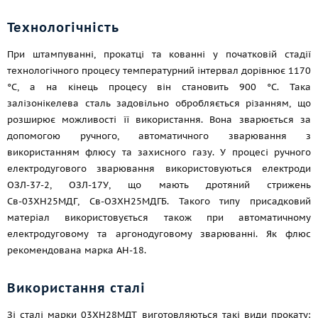
Технологічність
При штампуванні, прокатці та кованні у початковій стадії
технологічного процесу температурний інтервал дорівнює 1170
°C, а на кінець процесу він становить 900 °C. Така
залізонікелева сталь задовільно обробляється різанням, що
розширює можливості її використання. Вона зварюється за
допомогою ручного, автоматичного зварювання з
використанням флюсу та захисного газу. У процесі ручного
електродугового зварювання використовуються електроди
ОЗЛ-37-2, ОЗЛ-17У, що мають дротяний стрижень
Св-03ХН25МДГ, Св-ОЗХН25МДГБ. Такого типу присадковий
матеріал використовується також при автоматичному
електродуговому та аргонодуговому зварюванні. Як флюс
рекомендована марка АН-18.
Використання сталі
Зі сталі марки 03ХН28МДТ виготовляються такі види прокату: