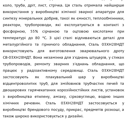
коло, труба, дріт, лист, стрічка. Ця сталь отримала найширше
використання у виробництві хімічної зварної апаратури для
синтезу мінеральних добрив, такої як ємності, теплообмінники,
реактори, трубопроводи, які експлуатуються в контакті з
фосфорною, 55% сірчаною та оцтовою кислотами при
температурі до 80 °C. З цієї сталі відливаються деталі для
металургійного та гірничого обладнання, Сталь 03ХН28МДТ
використовують для виготовлення зварювального дроту
СВ-03ХН28МДТ. Вона незамінна для з'єднань штуцерів, у стиках
трубопроводів, ремонту зварних з'єднань обладнання, що
працює у радіоактивному середовищі. Сталь 03ХН28МДТ
застосовують як плакувальний шар у виробництві
відцентроволитих труб, для змійовиків трубчастих печей та
двошарових гарячекатаних корозійностійких листів, установок
з виробництва етилену, аміаку, сірковуглецю, водню інших
хімічних речовин. Сталь 03ХН28МДТ застосовується у
виробництві брендового посуду, прикрас, предметів розкоші, а
також широко використовується у дизайні.