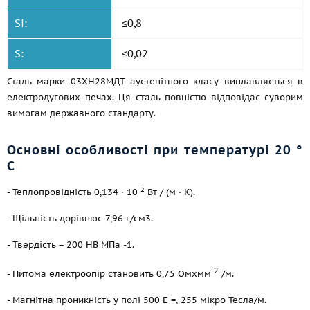
Si:
≤0,8
S:
≤0,02
Сталь марки 03ХН28МДТ аустенітного класу виплавляється в
електродугових печах. Ця сталь повністю відповідає суворим
вимогам державного стандарту.
Основні особливості при температурі 20 °
С
- Теплопровідність 0,134 · 10 ² Вт / (м · К).
- Щільність дорівнює 7,96 г/см3.
- Твердість = 200 НВ МПа -1.
2
- Питома електроопір становить 0,75 Омxмм
/м.
- Магнітна проникність у полі 500 Е =, 255 мікро Тесла/м.