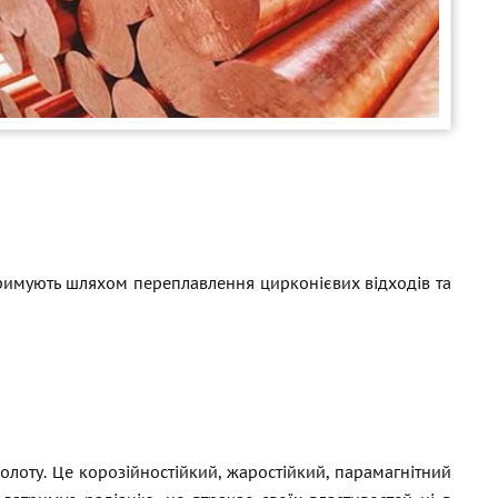
отримують шляхом переплавлення цирконієвих відходів та
золоту. Це корозійностійкий, жаростійкий, парамагнітний