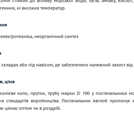
оній стійкий до впливу морської води, лугів, аміаку, кислот
генних, ні високих температур.
ння
 електротехніка, неорганічний синтез
я
 складах або під навісом, де забезпечено належний захист ві
, ціна
конієве коло, пруток, трубу марки Zr 700 у постачальника 
их стандартів виробництва. Постачальник Авглоб пропонує к
ю ціною оптом чи в роздріб.