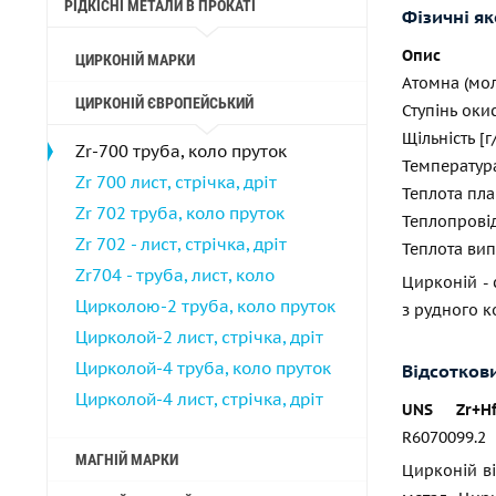
РІДКІСНІ МЕТАЛИ В ПРОКАТІ
Фізичні як
Опис
ЦИРКОНІЙ МАРКИ
Атомна (мол
ЦИРКОНІЙ ЄВРОПЕЙСЬКИЙ
Ступінь оки
Щільність [г
Zr-700 труба, коло пруток
Температур
Zr 700 лист, стрічка, дріт
Теплота пл
Zr 702 труба, коло пруток
Теплопровідн
Zr 702 - лист, стрічка, дріт
Теплота ви
Zr704 - труба, лист, коло
Цирконій - 
Цирколою-2 труба, коло пруток
з рудного к
Цирколой-2 лист, стрічка, дріт
Цирколой-4 труба, коло пруток
Відсотков
Цирколой-4 лист, стрічка, дріт
UNS
Zr+H
R60700
99.2
МАГНІЙ МАРКИ
Цирконій ві