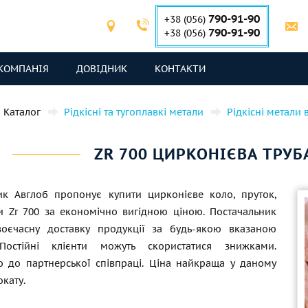
790-91-90
+38 (056)
790-91-90
+38 (056)
КОМПАНІЯ
ДОВІДНИК
КОНТАКТИ
Каталог
Рідкісні та тугоплавкі метали
Рідкісні метали 
ZR 700 ЦИРКОНІЄВА ТРУБ
ик Авглоб пропонує купити цирконієве коло, пруток,
и Zr 700 за економічно вигідною ціною. Постачальник
воєчасну доставку продукції за будь-якою вказаною
Постійні клієнти можуть скористатися знижками.
 до партнерської співпраці. Ціна найкраща у даному
окату.