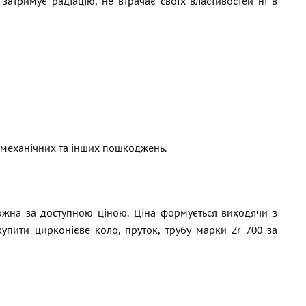
, затримує радіацію, не втрачає своїх властивостей ні в
д механічних та інших пошкоджень.
можна за доступною ціною. Ціна формується виходячи з
упити цирконієве коло, пруток, трубу марки Zr 700 за