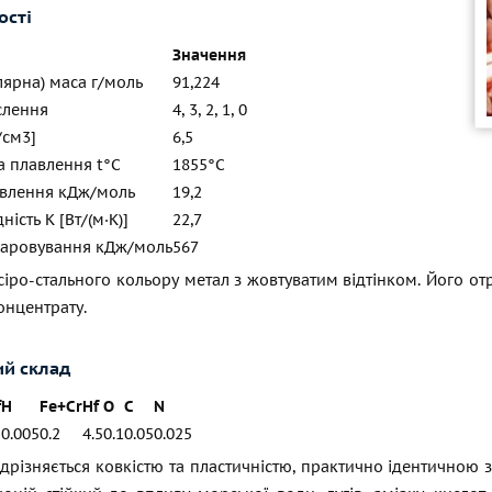
ості
Значення
ярна) маса г/моль
91,224
слення
4, 3, 2, 1, 0
/см3]
6,5
а плавлення t°С
1855°С
авлення кДж/моль
19,2
ість К [Вт/(м·К)]
22,7
паровування кДж/моль
567
сіро-стального кольору метал з жовтуватим відтінком. Його 
онцентрату.
ий склад
f
H
Fe+Cr
Hf
O
C
N
0.005
0.2
4.5
0.1
0.05
0.025
дрізняється ковкістю та пластичністю, практично ідентичною 