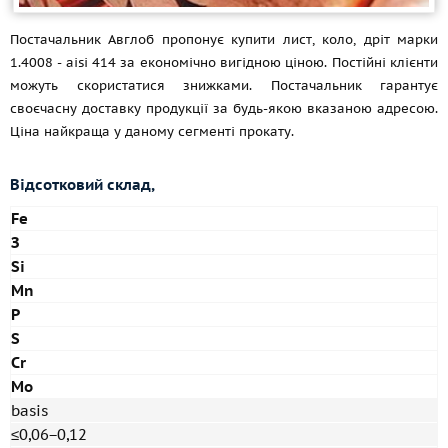
Постачальник Авглоб пропонує купити лист, коло, дріт марки
1.4008 - aisi 414 за економічно вигідною ціною. Постійні клієнти
можуть скористатися знижками. Постачальник гарантує
своєчасну доставку продукції за будь-якою вказаною адресою.
Ціна найкраща у даному сегменті прокату.
Відсотковий склад,
Fe
З
Si
Mn
P
S
Cr
Mo
basis
≤0,06−0,12