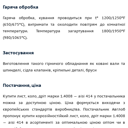
Гаряча обробка
Гаряча обробка, кування проводиться при tº 1200/1250ºF
(650/675ºC), витримати та охолодити повітрям до кімнатної
температури. Температура загартування 1800/1950ºF
(980/1065ºC).
Застосування
Виготовлення такого гірничого обладнання як ковані вали та
шпинделі, сідла клапанів, кріпильні деталі, бруси
Постачання, ціна
Купити лист, коло, дріт марки 1.4008 — aisi 414 у постачальника
можна за доступною ціною. Ціна формується виходячи з
європейських стандартів виробництва. Постачальник Авглоб
пропонує купити корозійностійкий лист, коло, дріт марки 1.4008
— aisi 414 в асортименті за оптимальною ціною оптом чи в