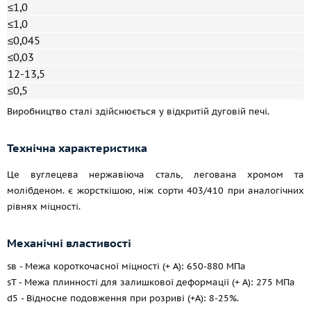
≤1,0
≤1,0
≤0,045
≤0,03
12-13,5
≤0,5
Виробництво сталі здійснюється у відкритій дуговій печі.
Технічна характеристика
Це вуглецева нержавіюча сталь, легована хромом та
молібденом. є жорсткішою, ніж сорти 403/410 при аналогічних
рівнях міцності.
Механічні властивості
sв - Межа короткочасної міцності (+ A): 650-880 МПа
sT - Межа плинності для залишкової деформації (+ A): 275 МПа
d5 - Відносне подовження при розриві (+A): 8-25%.