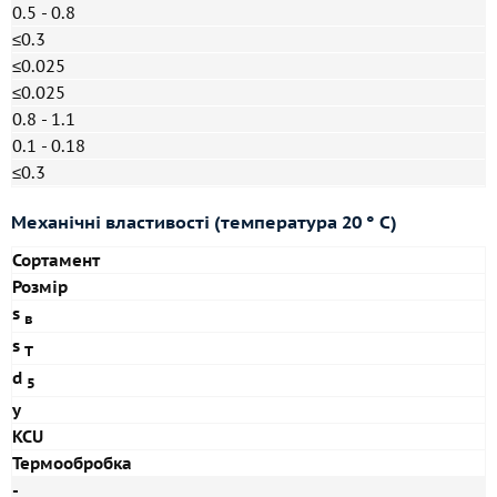
0.5 - 0.8
≤0.3
≤0.025
≤0.025
0.8 - 1.1
0.1 - 0.18
≤0.3
Механічні властивості (температура 20 ° С)
Сортамент
Розмір
s
в
s
T
d
5
y
KCU
Термообробка
-