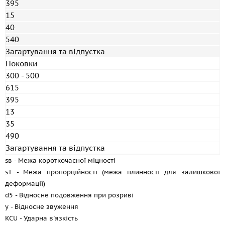
395
15
40
540
Загартування та відпустка
Поковки
300 - 500
615
395
13
35
490
Загартування та відпустка
sв - Межа короткочасної міцності
sT - Межа пропорційності (межа плинності для залишкової
деформації)
d5 - Відносне подовження при розриві
y - Відносне звуження
KCU - Ударна в'язкість