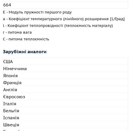
664
E - Модуль пружності першого роду
a - Коефіцієнт температурного (лінійного) розширення [1/Град]
l - Коефіцієнт теплопровідності (теплоємність матеріалу)
r - питома вага
C - питома теплоємність
Зарубіжні аналоги
США
Німеччина
Японія
Франція
Англія
Євросоюз
Італія
Бельгія
Іспанія
Швеція