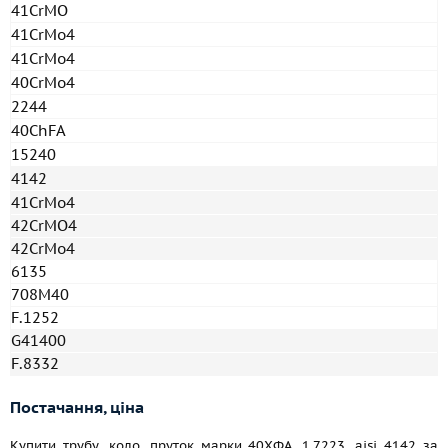
41CrMO
41CrMo4
41CrMo4
40CrMo4
2244
40ChFA
15240
4142
41CrMo4
42CrMO4
42CrMo4
6135
708M40
F.1252
G41400
F.8332
Постачання, ціна
Купити трубу, коло, пруток марки 40ХФА, 1.7223, aisi 4142 за