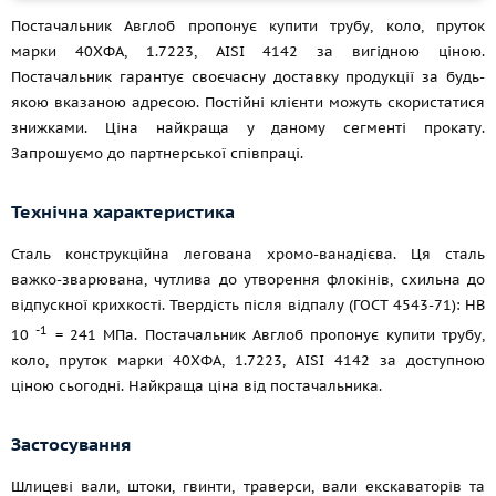
Постачальник Авглоб пропонує купити трубу, коло, пруток
марки 40ХФА, 1.7223, AISI 4142 за вигідною ціною.
Постачальник гарантує своєчасну доставку продукції за будь-
якою вказаною адресою. Постійні клієнти можуть скористатися
знижками. Ціна найкраща у даному сегменті прокату.
Запрошуємо до партнерської співпраці.
Технічна характеристика
Сталь конструкційна легована хромо-ванадієва. Ця сталь
важко-зварювана, чутлива до утворення флокінів, схильна до
відпускної крихкості. Твердість після відпалу (ГОСТ 4543-71): HB
-1
10
= 241 МПа. Постачальник Авглоб пропонує купити трубу,
коло, пруток марки 40ХФА, 1.7223, AISI 4142 за доступною
ціною сьогодні. Найкраща ціна від постачальника.
Застосування
Шлицеві вали, штоки, гвинти, траверси, вали екскаваторів та