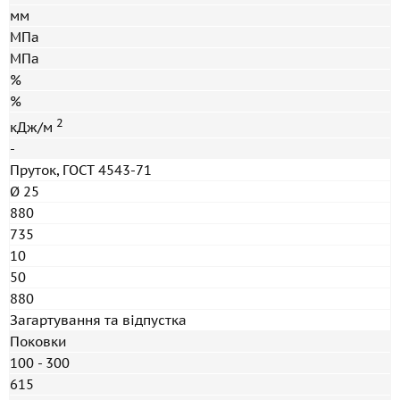
мм
МПа
МПа
%
%
2
кДж/м
-
Пруток,
ГОСТ 4543-71
Ø 25
880
735
10
50
880
Загартування та відпустка
Поковки
100 - 300
615