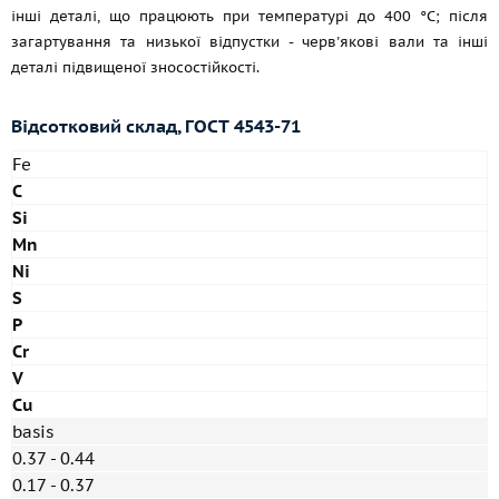
інші деталі, що працюють при температурі до 400 °C; після
загартування та низької відпустки - черв'якові вали та інші
деталі підвищеної зносостійкості.
Відсотковий склад,
ГОСТ 4543-71
Fe
C
Si
Mn
Ni
S
P
Cr
V
Cu
basis
0.37 - 0.44
0.17 - 0.37