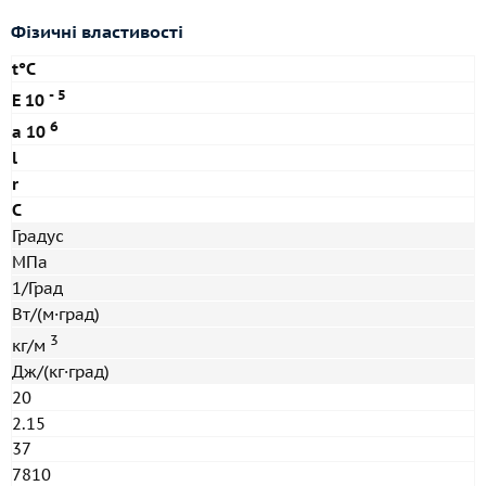
Фізичні властивості
t°С
- 5
E 10
6
a 10
l
r
C
Градус
МПа
1/Град
Вт/(м·град)
3
кг/м
Дж/(кг·град)
20
2.15
37
7810