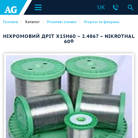
UK
Головна
Каталог
Нікелеві сплави
Ніхром та фехраль
НІХРОМОВИЙ ДРІТ Х15Н60 – 2.4867 – NIKROTHAL
60®