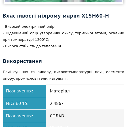
Властивості ніхрому марки Х15Н60-Н
- Високий електричний опір;
- Підвищений опір утворенню окису, термічної втоми, окалини
при температурі 1200ºС;
- Висока стійкість до теплозмін.
Використання
Печі сушіння та випалу, високотемпературні печі, елементи
опору, промислові тени, нагрівачі.
Позначення:
Матеріал
NiCr 60 15:
2.4867
Позначення:
СПЛАВ