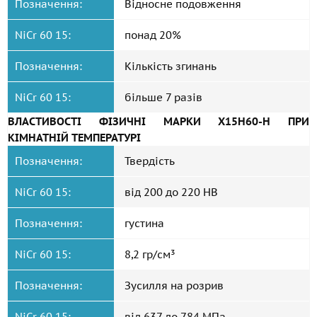
Позначення:
Відносне подовження
NiCr 60 15:
понад 20%
Позначення:
Кількість згинань
NiCr 60 15:
більше 7 разів
ВЛАСТИВОСТІ ФІЗИЧНІ МАРКИ Х15Н60-Н ПРИ
КІМНАТНІЙ ТЕМПЕРАТУРІ
Позначення:
Твердість
NiCr 60 15:
від 200 до 220 HB
Позначення:
густина
NiCr 60 15:
8,2 гр/см³
Позначення:
Зусилля на розрив
NiCr 60 15:
від 637 до 784 МПа