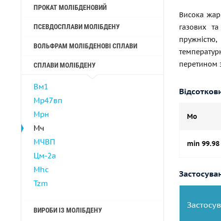
ПРОКАТ МОЛІБДЕНОВИЙ
Висока жаро
ПСЕВДОСПЛАВИ МОЛІБДЕНУ
газових та
пружністю
ВОЛЬФРАМ МОЛІБДЕНОВІ СПЛАВИ
температур
перетином 
СПЛАВИ МОЛІБДЕНУ
Вм1
Відсотков
Мр47вп
Мрн
Mo
Мч
МЧВП
min 99.98
Цм-2а
Mhc
Застосува
Tzm
Застосу
ВИРОБИ ІЗ МОЛІБДЕНУ