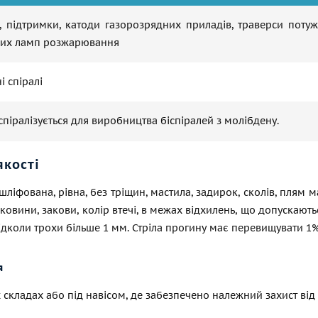
, підтримки, катоди газорозрядних приладів, траверси потуж
них ламп розжарювання
 спіралі
спіралізується для виробництва біспіралей з молібдену.
якості
шліфована, рівна, без тріщин, мастила, задирок, сколів, плям 
ковини, закови, колір втечі, в межах відхилень, що допускають
ідколи трохи більше 1 мм. Стріла прогину має перевищувати 1
я
 складах або під навісом, де забезпечено належний захист ві