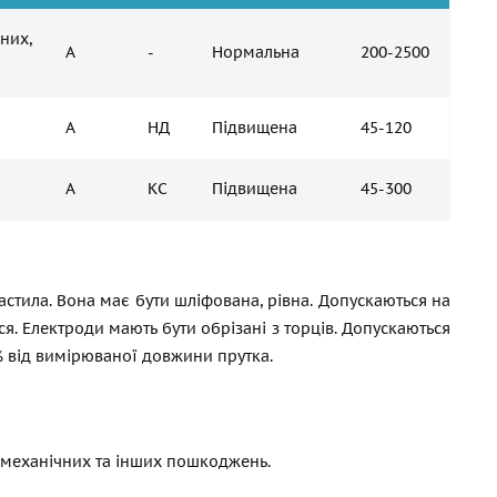
них,
А
-
Нормальна
200-2500
А
НД
Підвищена
45-120
А
КС
Підвищена
45-300
мастила. Вона має бути шліфована, рівна. Допускаються на
ся. Електроди мають бути обрізані з торців. Допускаються
% від вимірюваної довжини прутка.
д механічних та інших пошкоджень.