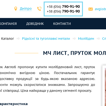
790-91-90
+38 (056)
Дніпро
avglo
790-91-90
+38 (056)
КОМПАНІЯ
ДОВІДНИК
КОНТАКТИ
Каталог
Рідкісні та тугоплавкі метали
Молібден
С
МЧ ЛИСТ, ПРУТОК МО
ик Авглоб пропонує купити молібденовий лист, пруток
номічно вигідною ціною. Постачальник гарантує
доставку продукції за будь-якою вказаною адресою.
лієнти можуть скористатися знижками. Запрошуємо до
ї співпраці. Ціна найкраща у даному сегменті прокату.
характеристика