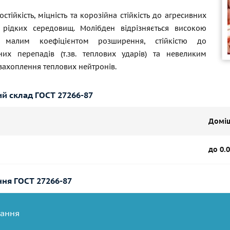
стійкість, міцність та корозійна стійкість до агресивних
 рідких середовищ. Молібден відрізняється високою
, малим коефіцієнтом розширення, стійкістю до
них перепадів (т.зв. теплових ударів) та невеликим
захоплення теплових нейтронів.
ий склад
ГОСТ 27266-87
Домі
до 0.
ння
ГОСТ
27266-87
вання