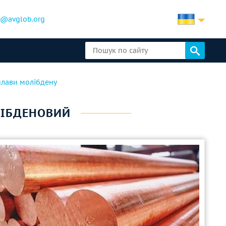
b@avglob.org
плави молібдену
ЛІБДЕНОВИЙ