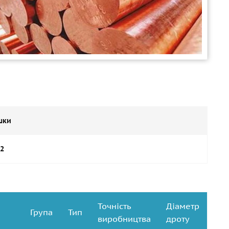
шки
02
Точність
Діаметр
Група
Тип
виробництва
дроту