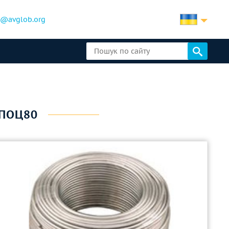
b@avglob.org
 ПОЦ80