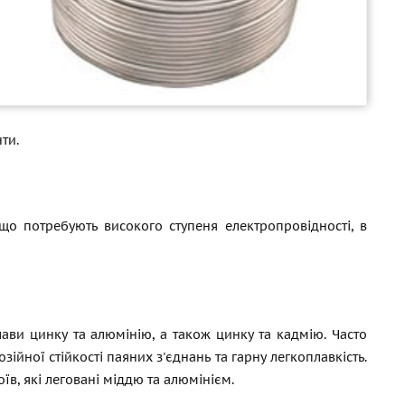
ти.
що потребують високого ступеня електропровідності, в
лави цинку та алюмінію, а також цинку та кадмію. Часто
ійної стійкості паяних з'єднань та гарну легкоплавкість.
в, які леговані міддю та алюмінієм.