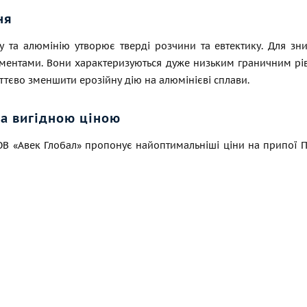
ня
у та алюмінію утворює тверді розчини та евтектику. Для з
ментами. Вони характеризуються дуже низьким граничним рівн
ттєво зменшити ерозійну дію на алюмінієві сплави.
за вигідною ціною
ОВ «Авек Глобал» пропонує найоптимальніші ціни на припої П