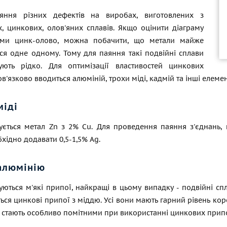
аяння різних дефектів на виробах, виготовлених з
х, цинкових, олов'яних сплавів. Якщо оцінити діаграму
теми цинк-олово, можна побачити, що метали майже
ся одне одному. Тому для паяння такі подвійні сплави
ують рідко. Для оптимізації властивостей цинкових
в'язково вводиться алюміній, трохи міді, кадмій та інші елемен
міді
ується метал Zn з 2% Сu. Для проведення паяння з'єднань, 
хідно додавати 0,5-1,5% Ag.
алюмінію
ються м'які припої, найкращі в цьому випадку - подвійні сп
ься цинкові припої з міддю. Усі вони мають гарний рівень короз
 стають особливо помітними при використанні цинкових припої