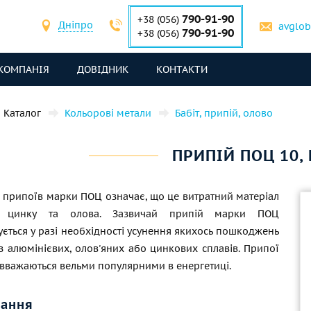
790-91-90
+38 (056)
Дніпро
avglo
790-91-90
+38 (056)
КОМПАНІЯ
ДОВІДНИК
КОНТАКТИ
Каталог
Кольорові метали
Бабіт, припій, олово
ПРИПІЙ ПОЦ 10,
а припоїв марки ПОЦ означає, що це витратний матеріал
і цинку та олова. Зазвичай припій марки ПОЦ
ється у разі необхідності усунення якихось пошкоджень
з алюмінієвих, олов'яних або цинкових сплавів. Припої
вважаються вельми популярними в енергетиці.
вання