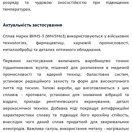
розряду та чудовою зносостійкістю при підвищених
температурах.
Актуальність застосування
Сплав марки ВНМ5-3 (WNi5Mo3) використовуються у військових
технологіях, фармацевтиці, харчовій промисловості,
металообробці та деталях оптичного обладнання.
Первинні застосування включають виробництво точних
підшипникових вузлів, мішеней для розпилення в медичній
промисловості та ядерній техніці, баластових систем,
установок радіаційного захисту та форм для високоточного
лиття під тиском. Типові вироби, що виготовляються з цих
сплавів - противаги, установки для зниження вібрацій та
віддачі, прилади рентгенівського екранування, деталі
аерокосмічної техніки. Добавка міді покращує антифрикційні
характеристики сплаву та підвищує його ерозійну стійкість,
внаслідок чого даний сплав придатний для зварювальних
електродів. Важлива галузь використання металу - нагрівальні