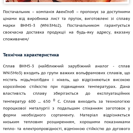
Постачальник – компанія АвекГлоб – пропонує за доступними
цінами від виробника лист та пруток, виготовлені зі сплаву
марки ВНМ5-3 (WNi3Mo2). Постачальником гарантується
своєчасна доставка продукції на будь-яку адресу, вказану
споживачем/
Технічна характеристика
Сплав ВНМ5-3 (найближчий зарубіжний аналог - сплав
WNi5Mo3) входить до групи важких вольфрамових сплавів, що
містять мідь/молібден і нікель, що відрізняються високою
корозійною стійкістю при підвищених температурах. Дана
властивість сплаву зберігається до експлуатаційних
0
температур 600 ... 650
С. Сплав виходить за технологією
порошкової металургії з подальшим спіканням заготовок у
форми необхідного сортаменту. Матеріал відрізняється
низьким тепловим розширенням, хорошими показниками
тепло- та електропровідності, відмінною стійкістю до дугового