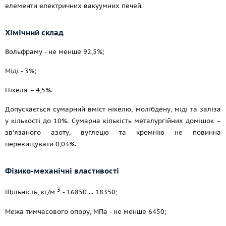
елементи електричних вакуумних печей.
Хімічний склад
Вольфраму - не менше 92,5%;
Міді - 3%;
Нікеля – 4,5%.
Допускається сумарний вміст нікелю, молібдену, міді та заліза
у кількості до 10%. Сумарна кількість металургійних домішок –
зв'язаного азоту, вуглецю та кремнію не повинна
перевищувати 0,03%.
Фізико-механічні властивості
3
Щільність, кг/м
- 16850 ... 18350;
Межа тимчасового опору, МПа - не менше 6450;