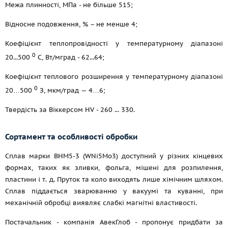
Межа плинності, МПа - не більше 515;
Відносне подовження, % – не менше 4;
Коефіцієнт теплопровідності у температурному діапазоні
0
20...500
С, Вт/мград - 62...64;
Коефіцієнт теплового розширення у температурному діапазоні
0
20…500
З, мкм/град — 4…6;
Твердість за Віккерсом HV - 260 ... 330.
Сортамент та особливості обробки
Сплав марки ВНМ5-3 (WNi5Mo3) доступний у різних кінцевих
формах, таких як зливки, фольга, мішені для розпилення,
пластини
і т. д.
Пруток та коло виходять лише хімічним шляхом.
Сплав піддається зварюванню у вакуумі та куванні, при
механічній обробці виявляє слабкі магнітні властивості.
Постачальник - компанія АвекГлоб - пропонує придбати за