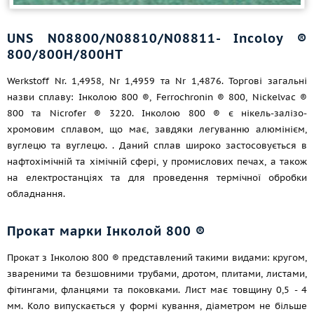
UNS N08800/N08810/N08811- Incoloy ®
800/800H/800HT
Werkstoff Nr. 1,4958, Nr 1,4959 та Nr 1,4876. Торгові загальні
назви сплаву: Інколою 800 ®, Ferrochronin ® 800, Nickelvac ®
800 та Nicrofer ® 3220. Інколою 800 ® є нікель-залізо-
хромовим сплавом, що має, завдяки легуванню алюмінієм,
вуглецю та вуглецю. . Даний сплав широко застосовується в
нафтохімічній та хімічній сфері, у промислових печах, а також
на електростанціях та для проведення термічної обробки
обладнання.
Прокат марки Інколой 800 ®
Прокат з Інколою 800 ® представлений такими видами: кругом,
звареними та безшовними трубами, дротом, плитами, листами,
фітингами, фланцями та поковками. Лист має товщину 0,5 - 4
мм. Коло випускається у формі кування, діаметром не більше