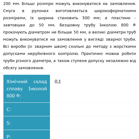
200 мм. Більші розміри можуть виконуватися на замовлення.
Смуга в рулонах виготовляється широкоформатними
розмірами, їх ширина становить 300 мм; а пластини -
завтовшки до 50 мм. Безшовну трубу Інколою 800 ®
прокочують діаметром не більше 50 мм, а великі діаметри труб
можуть виконуватися на замовлення у вигляді зварної труби.
Всі вироби (зі зварним швом) схильні до методу з жорсткими
допусками неруйнівного контролю. Практично можна робити
труби різного діаметра, а також ступеня допуску незалежно від
обсягу замовлення.
Хімічний склад
0,1
сплаву Інколой
800 ®:
C:
S:
P: