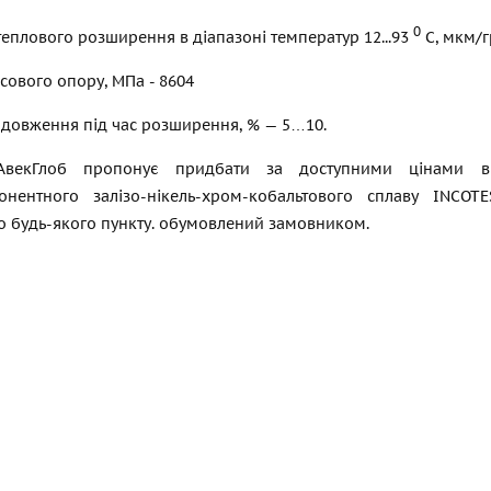
0
теплового розширення в діапазоні температур 12...93
С, мкм/гр
ового опору, МПа - 8604
одовження під час розширення, % — 5…10.
АвекГлоб пропонує придбати за доступними цінами ві
онентного залізо-нікель-хром-кобальтового сплаву INCOT
о будь-якого пункту. обумовлений замовником.