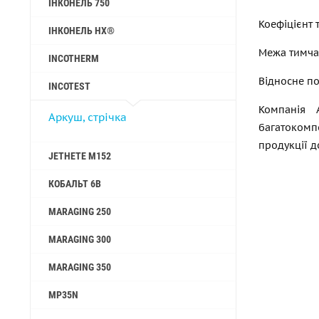
ІНКОНЕЛЬ 750
Коефіцієнт 
ІНКОНЕЛЬ HX®
Межа тимчас
INCOTHERM
Відносне п
INCOTEST
Компанія 
Аркуш, стрічка
багатокомп
продукції д
JETHETE M152
КОБАЛЬТ 6B
MARAGING 250
MARAGING 300
MARAGING 350
MP35N