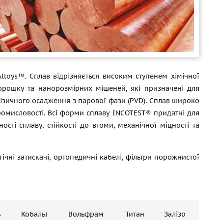
lloys™. Сплав відрізняється високим ступенем хімічної
порошку та нанорозмірних мішеней, які призначені для
фізичного осадження з парової фази (PVD). Сплав широко
омисловості. Всі форми сплаву INCOTEST® придатні для
сті сплаву, стійкості до втоми, механічної міцності та
ргічні затискачі, ортопедичні кабелі, фільтри порожнистої
ь
Кобальт
Вольфрам
Титан
Залізо