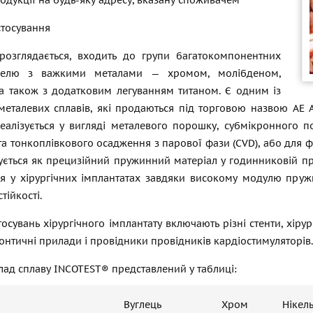
одукції на будь-яку адресу, вказану споживачем
стосування
розглядається, входить до групи багатокомпонентних
ікелю з важкими металами — хромом, молібденом,
 а також з додатковим легуванням титаном. Є одним із
металевих сплавів, які продаються під торговою назвою AE A
 реалізується у вигляді металевого порошку, субмікронного 
а тонкоплівкового осадження з парової фази (CVD), або для 
ується як прецизійний пружинний матеріал у годинниковій пр
я у хірургічних імплантатах завдяки високому модулю пружно
тійкості.
стосувань хірургічного імплантату включають різні стенти, хіру
онтичні прилади і провідники провідників кардіостимуляторів.
лад сплаву INCOTEST® представлений у таблиці:
Вуглець
Хром
Нікел