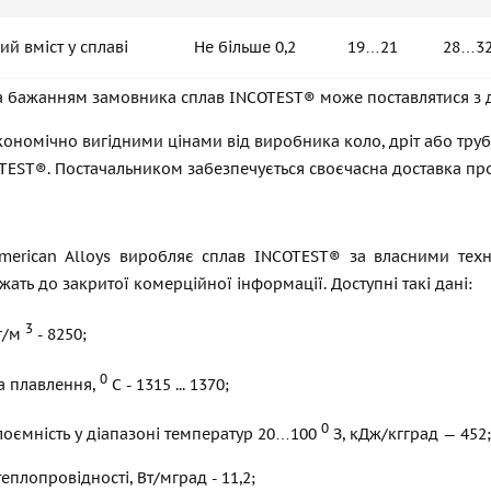
ий вміст у сплаві
Не більше 0,2
19…21
28…3
а бажанням замовника сплав INCOTEST® може поставлятися з д
кономічно вигідними цінами від виробника коло, дріт або трубу
EST®. Постачальником забезпечується своєчасна доставка прока
merican Alloys виробляє сплав INCOTEST® за власними техн
жать до закритої комерційної інформації. Доступні такі дані:
3
кг/м
- 8250;
0
а плавлення,
С - 1315 ... 1370;
0
оємність у діапазоні температур 20…100
З, кДж/кгград — 452;
еплопровідності, Вт/мград - 11,2;