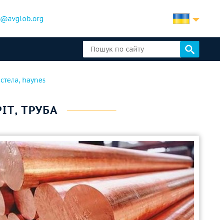
b@avglob.org
астела, haynes
ІТ, ТРУБА