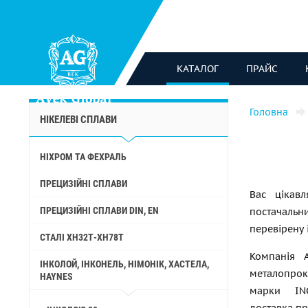
КАТАЛОГ
ПРАЙС
Головна
НІКЕЛЕВІ СПЛАВИ
НІХРОМ ТА ФЕХРАЛЬ
ПРЕЦИЗІЙНІ СПЛАВИ
Вас цікав
ПРЕЦИЗІЙНІ СПЛАВИ DIN, EN
постачальн
перевірену
СТАЛІ ХН32Т-ХН78Т
Компанія 
ІНКОЛОЙ, ІНКОНЕЛЬ, НІМОНІК, ХАСТЕЛА,
металопрока
HAYNES
марки INC