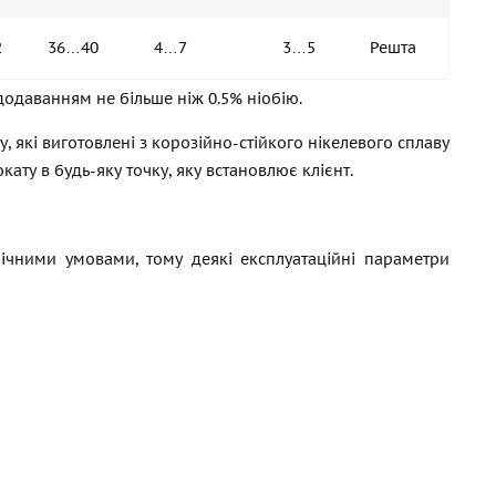
2
36…40
4…7
3…5
Решта
одаванням не більше ніж 0.5% ніобію.
, які виготовлені з корозійно-стійкого нікелевого сплаву
ту в будь-яку точку, яку встановлює клієнт.
ічними умовами, тому деякі експлуатаційні параметри