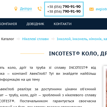
790-91-90
+38 (056)
Дніпро
avglo
790-91-90
+38 (056)
КОМПАНІЯ
ДОВІДНИК
КОНТАКТИ
Каталог
Нікелеві сплави
Інколой, інконель, німонік, х
INCOTEST® КОЛО, ДР
лять коло, дріт та труба зі сплаву INCOTEST® від
ика — компанії АвекГлоб? Тут ви знайдете найбільш
 інформацію на цю тему
АвекГлоб реалізує за доступними цінами об'ємний
т — трубу, коло, дріт — зроблений з нікелевого сплаву
OTEST®. Постачальником гарантується своєчасна