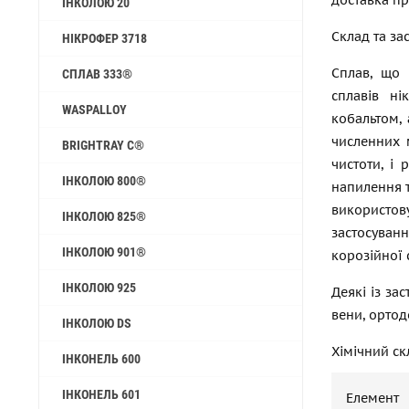
доставка пр
ІНКОЛОЮ 20
Склад та за
НІКРОФЕР 3718
Сплав, що 
СПЛАВ 333®
сплавів н
WASPALLOY
кобальтом,
численних 
BRIGHTRAY C®
чистоти, і
ІНКОЛОЮ 800®
напилення т
використов
ІНКОЛОЮ 825®
застосуванн
ІНКОЛОЮ 901®
корозійної с
ІНКОЛОЮ 925
Деякі із за
вени, ортод
ІНКОЛОЮ DS
Хімічний ск
ІНКОНЕЛЬ 600
ІНКОНЕЛЬ 601
Елемент