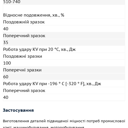
510-740
Відносне подовження, хв., %
Поздовжній зразок
40
Поперечний зразок
35
Робота удару KV при 20 °C, хв., Дж
Поздовжні зразки
100
Поперечні зразки
60
Робота удару KV при -196 ° С [-320 ° F], хв., Дж
Поперечний зразок
40
Застосування
Виготовлення деталей підвищеної міцності потреб промислової
хімії, машинобудування, моторобудування.