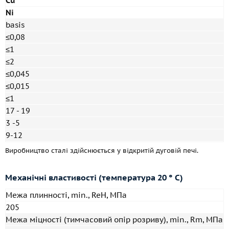
Cu
Ni
basis
≤0,08
≤1
≤2
≤0,045
≤0,015
≤1
17 - 19
3 -5
9-12
Виробництво сталі здійснюється у відкритій дуговій печі.
Механічні властивості (температура 20 ° С)
Межа плинності, min., ReH, МПа
205
Межа міцності (тимчасовий опір розриву), min., Rm, МПа