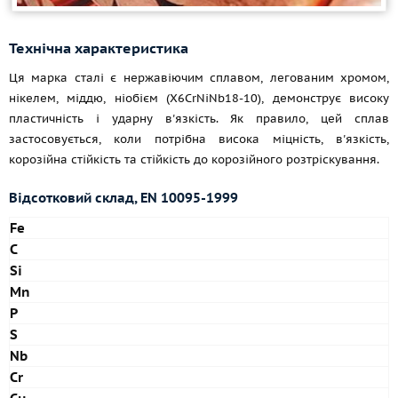
Технічна характеристика
Ця марка сталі є нержавіючим сплавом, легованим хромом,
нікелем, міддю, ніобієм (X6CrNiNb18-10), демонструє високу
пластичність і ударну в'язкість. Як правило, цей сплав
застосовується, коли потрібна висока міцність, в'язкість,
корозійна стійкість та стійкість до корозійного розтріскування.
Відсотковий склад, EN 10095-1999
Fe
C
Si
Mn
P
S
Nb
Cr