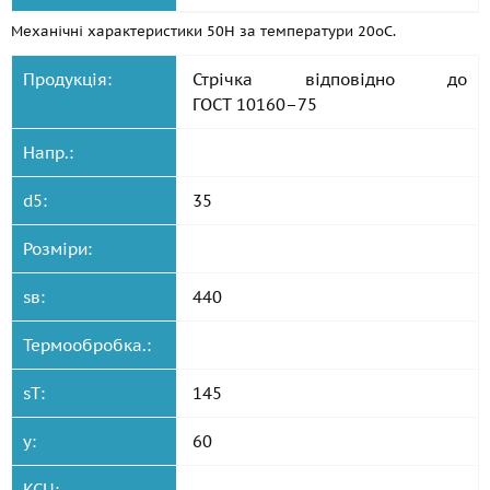
Механічні характеристики 50Н за температури 20oС.
Продукція:
Стрічка відповідно до
ГОСТ 10160–75
Напр.:
d5:
35
Розміри:
sв:
440
Термообробка.:
sT:
145
y:
60
KCU: