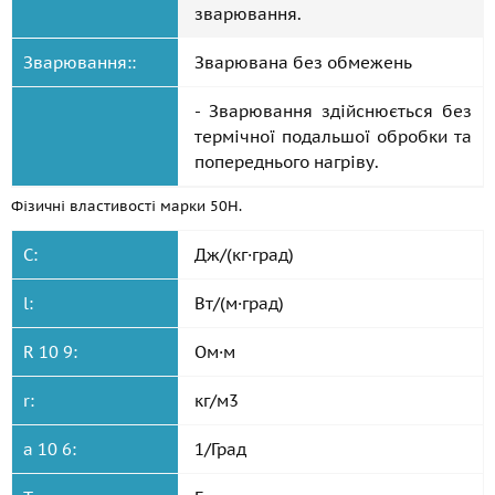
зварювання.
Зварювання::
Зварювана без обмежень
- Зварювання здійснюється без
термічної подальшої обробки та
попереднього нагріву.
Фізичні властивості марки 50Н.
C:
Дж/(кг·град)
l:
Вт/(м·град)
R 10 9:
Ом·м
r:
кг/м3
a 10 6:
1/Град