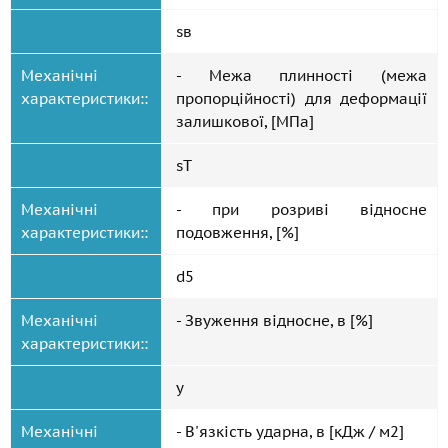
sв
Механічні
- Межа плинності (межа
характеристики::
пропорційності) для деформації
залишкової, [МПа]
sT
Механічні
- при розриві відносне
характеристики::
подовження, [%]
d5
Механічні
- Звуження відносне, в [%]
характеристики::
y
Механічні
- В'язкість ударна, в [кДж / м2]