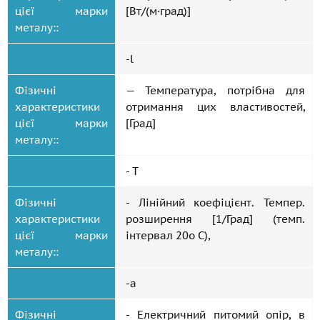
цієї марки
[Вт/(м·град)]
металу::
-l
Фізичні
— Температура, потрібна для
характеристики
отримання цих властивостей,
цієї марки
[Град]
металу::
- T
Фізичні
- Лінійний коефіцієнт. Темпер.
характеристики
розширення [1/Град] (темп.
цієї марки
інтервал 20o С),
металу::
-a
Фізичні
- Електричний питомий опір, в