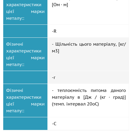
характеристики
[Ом · м]
цієї марки
металу::
-R
Фізичні
- Щільність цього матеріалу, [кг/
характеристики
м3]
цієї марки
металу::
-r
Фізичні
- теплоємність питома даного
характеристики
матеріалу в [Дж / (кг · град)]
цієї марки
(темп. інтервал 20oС)
металу::
-C