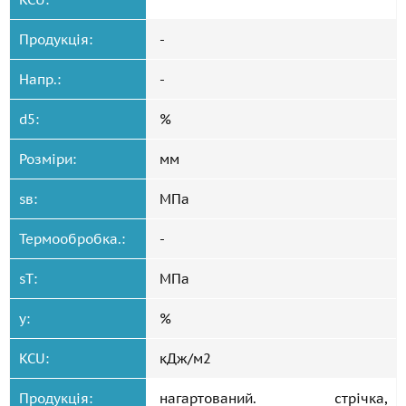
Продукція:
-
Напр.:
-
d5:
%
Розміри:
мм
sв:
МПа
Термообробка.:
-
sT:
МПа
y:
%
KCU:
кДж/м2
Продукція:
нагартований. стрічка,