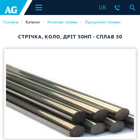
UK
Головна
Каталог
Нікелеві сплави
Прецизійні сплави
СТРІЧКА, КОЛО, ДРІТ 50НП - СПЛАВ 50