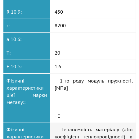
R 10 9:
450
r:
8200
a 10 6:
T:
20
E 10-5:
1,6
Фізичні
- 1-го роду модуль пружності,
характеристики
[МПа]
цієї марки
металу::
- E
Фізичні
— Теплоємність матеріалу (або
характеристики
коефіцієнт теплопровідності), в