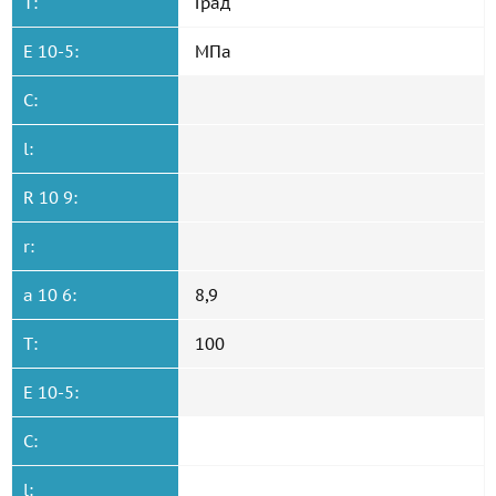
T:
Град
E 10-5:
МПа
C:
l:
R 10 9:
r:
a 10 6:
8,9
T:
100
E 10-5:
C:
l: