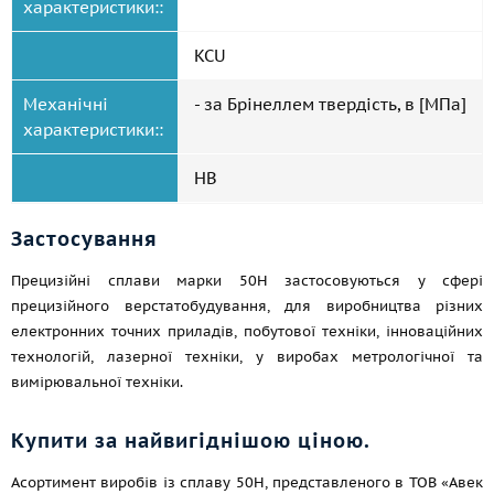
характеристики::
KCU
Механічні
- за Брінеллем твердість, в [МПа]
характеристики::
HB
Застосування
Прецизійні сплави марки 50Н застосовуються у сфері
прецизійного верстатобудування, для виробництва різних
електронних точних приладів, побутової техніки, інноваційних
технологій, лазерної техніки, у виробах метрологічної та
вимірювальної техніки.
Купити за найвигіднішою ціною.
Асортимент виробів із сплаву 50Н, представленого в ТОВ «Авек