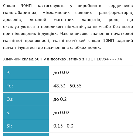
Сплав 50НП застосовують у виробництві сердечників
малогабаритних, міжлампових силових трансформаторів,
дроселів, деталей магнітних ланцюгів, реле, що
експлуатуються з невеликим підмагнічуванням або без нього
при підвищених індукціях. Маючи високе значення початкової
магнітної проникності, магнітно-м'який сплав 50НП здатний
намагнічуватися до насичення в слабких полях.
Хімічний склад 50Н у відсотках, згідно з
ГОСТ 10994
- - - 74
P:
до 0.02
Fe:
48.33 - 50.55
Cu:
до 0.2
S:
до 0.02
Si:
0.15 - 0.3