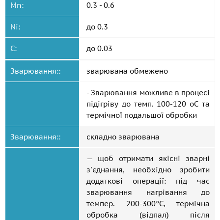
Mn:
0.3 - 0.6
Ni:
до 0.3
C:
до 0.03
Зварювання::
зварювана обмежено
- Зварювання можливе в процесі
підігріву до темп. 100-120 oС та
термічної подальшої обробки
Зварювання::
складно зварювана
— щоб отримати якісні зварні
з'єднання, необхідно зробити
додаткові операції: під час
зварювання нагрівання до
темпер. 200-300°C, термічна
обробка (відпал) після