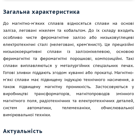
Загальна характеристика
До магнітно-м'яких сплавів відносяться сплави на основі
заліза, леговані нікелем та кобальтом. До їх складу входить
особливо чисте феромагнітне залізо або низьковуглецеві
електротехнічні сталі (нелеговані, крем'янисті). Це прецизійні
низькокоерцитивні сплави із залізонікелевою, основою
феримагнітні та феромагнітні порошкові, композиційні. Такі
сплави виплавляються у металургійних спеціальних печах.
Готові зливки піддають згодом куванні або прокатці. Магнітно-
м'які сплави має підвищену індукцію технічного насичення, а
також підвищену магнітну проникність. Застосовуються у
виробництві трансформаторів, магнітопроводів змінного
магнітного поля, радіотехнічних та електротехнічних деталей,
систем автоматики, телемеханіки, обчислювальної
вимірювальної техніки.
Актуальність