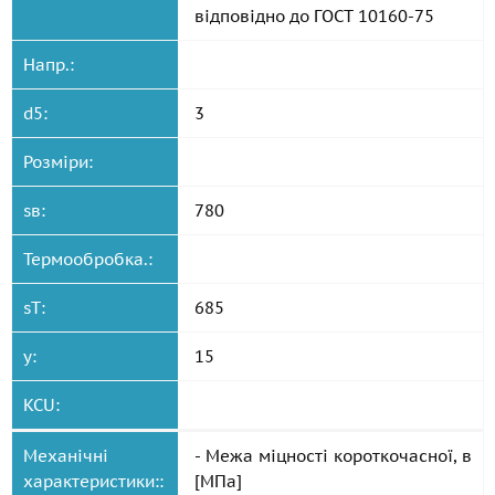
відповідно до
ГОСТ 10160-75
Напр.:
d5:
3
Розміри:
sв:
780
Термообробка.:
sT:
685
y:
15
KCU:
Механічні
- Межа міцності короткочасної, в
характеристики::
[МПа]