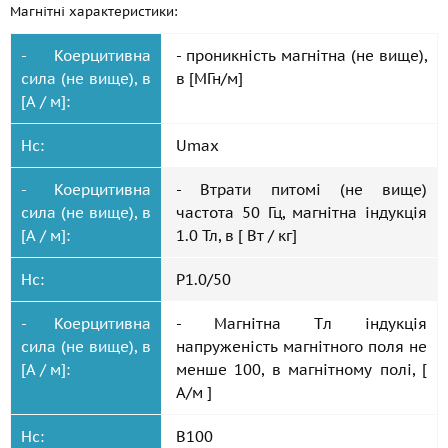
Магнітні характеристики:
- Коерцитивна
- проникність магнітна (не вище),
сила (не вище), в
в [МГн/м]
[А / м]:
Hc:
Umax
- Коерцитивна
- Втрати питомі (не вище)
сила (не вище), в
частота 50 Гц, магнітна індукція
[А / м]:
1.0 Тл, в [ Вт / кг]
Hc:
P1.0/50
- Коерцитивна
- Магнітна Tл індукція
сила (не вище), в
напруженість магнітного поля не
[А / м]:
менше 100, в магнітному полі, [
А/м ]
Hc:
B100