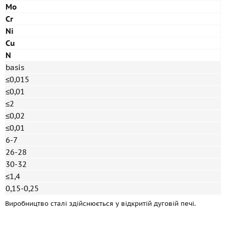
Mo
Cr
Ni
Cu
N
basis
≤0,015
≤0,01
≤2
≤0,02
≤0,01
6-7
26-28
30-32
≤1,4
0,15-0,25
Виробництво сталі здійснюється у відкритій дуговій печі.