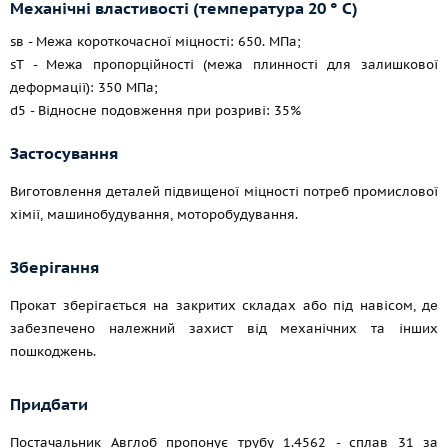
Механічні властивості (температура 20 ° С)
sв - Межа короткочасної міцності: 650. МПа;
sT - Межа пропорційності (межа плинності для залишкової
деформації): 350 МПа;
d5 - Відносне подовження при розриві: 35%
Застосування
Виготовлення деталей підвищеної міцності потреб промислової
хімії, машинобудування, моторобудування.
Зберігання
Прокат зберігається на закритих складах або під навісом, де
забезпечено належний захист від механічних та інших
пошкоджень.
Придбати
Постачальник Авглоб пропонує трубу 1.4562 - сплав 31 за