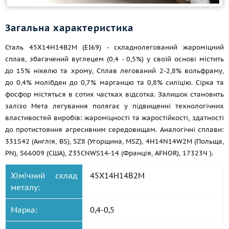
Загальна характеристика
Сталь 45Х14Н14В2М (ЕІ69) - складнолегований жароміцний
сплав, збагачений вуглецем (0,4 - 0,5%) у своїй основі містить
до 15% нікелю та хрому, Сплав легований 2-2,8% вольфраму,
до 0,4% молібден до 0,7% марганцю та 0,8% силіцію. Сірка та
фосфор містяться в сотих частках відсотка. Залишок становить
залізо Мета легування полягає у підвищенні технологічних
властивостей виробів: жароміцності та жаростійкості, здатності
до протистояння агресивним середовищам. Аналогічні сплави:
331S42 (Англія, BS), SZ8 (Угорщина, MSZ), 4H14N14W2M (Польща,
PN), S66009 (США), Z35CNWS14-14 (Франція, AFNOR), 17323Ч ).
Хімічний склад
45Х14Н14В2М
металу:
Марка:
0,4-0,5