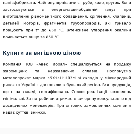
напівфабрикати. Найпопулярнішими є труби, коло, пруток. Вони
застосовуються в енергомашинобудівній галузі при
виготовленні різноманітного обладнання, кріплення, клапанів,
деталей моторів, фрагментів трубопроводів, які тривало
працюють при t° до 650 °C. Інтенсивне утворення окалини
починається вище за 850 °C.
Купити за вигідною ціною
Компанія ТОВ «Авек Глобал» спеціалізується на продажу
жароміцних та нержавіючих сплавів. Пропонуємо
металопрокат марки 45Х14Н14В2М зі складів у міжнародний
ринок та Україні з доставкою в будь-який регіон. Вся продукція,
що є на складі, сертифікована. Строки реалізації замовлень
мінімальні. За потреби ви отримаєте вичерпну консультацію від
досвідчених менеджерів. При оптових замовленнях компанія
надає суттєві знижки.