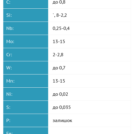
C:
до 0,8
Si:
`, 8-2,2
Nb:
0,25-0,4
Mo:
13-15
Cr:
2-2,8
W:
до 0,7
Mn:
13-15
Ni:
до 0,02
S:
до 0,035
P:
залишок
Fe: