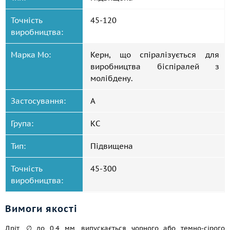
Точність
45-120
виробництва:
Марка Mo:
Керн, що спіралізується для
виробництва біспіралей з
молібдену.
Застосування:
А
Група:
КС
Тип:
Підвищена
Точність
45-300
виробництва:
Вимоги якості
Дріт, ∅ до 0,4 мм, випускається чорного або темно-сірого