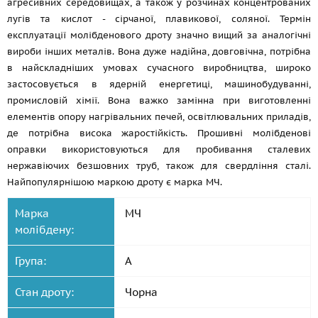
агресивних середовищах, а також у розчинах концентрованих
лугів та кислот - сірчаної, плавикової, соляної. Термін
експлуатації молібденового дроту значно вищий за аналогічні
вироби інших металів. Вона дуже надійна, довговічна, потрібна
в найскладніших умовах сучасного виробництва, широко
застосовується в ядерній енергетиці, машинобудуванні,
промисловій хімії. Вона важко замінна при виготовленні
елементів опору нагрівальних печей, освітлювальних приладів,
де потрібна висока жаростійкість. Прошивні молібденові
оправки використовуються для пробивання сталевих
нержавіючих безшовних труб, також для свердління сталі.
Найпопулярнішою маркою дроту є марка МЧ.
Марка
МЧ
молібдену:
Група:
А
Стан дроту:
Чорна