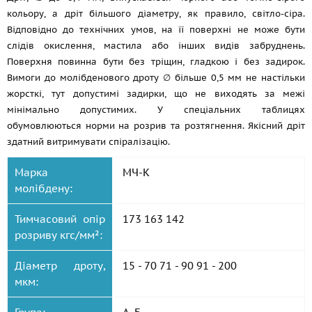
кольору, а дріт більшого діаметру, як правило, світло-сіра.
Відповідно до технічних умов, на її поверхні не може бути
слідів окислення, мастила або інших видів забруднень.
Поверхня повинна бути без тріщин, гладкою і без задирок.
Вимоги до молібденового дроту ∅ більше 0,5 мм не настільки
жорсткі, тут допустимі задирки, що не виходять за межі
мінімально допустимих. У спеціальних таблицях
обумовлюються норми на розрив та розтягнення. Якісний дріт
здатний витримувати спіралізацію.
Марка
МЧ-К
молібдену:
Тимчасовий опір
173 163 142
розриву кгс/мм²:
Діаметр дроту,
15 - 70 71 - 90 91 - 200
мкм: