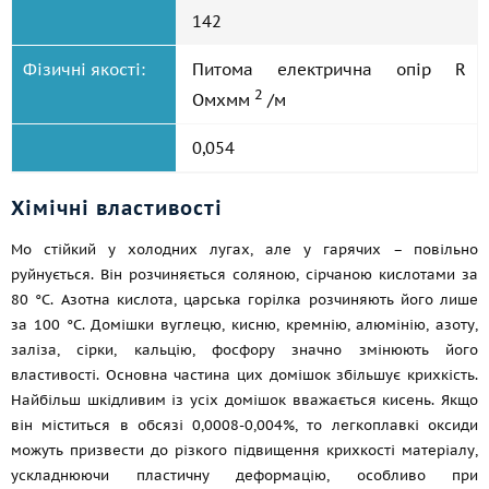
142
Фізичні якості:
Питома електрична опір R
2
Омxмм
/м
0,054
Хімічні властивості
Mo стійкий у холодних лугах, але у гарячих – повільно
руйнується. Він розчиняється соляною, сірчаною кислотами за
80 °C. Азотна кислота, царська горілка розчиняють його лише
за 100 °C. Домішки вуглецю, кисню, кремнію, алюмінію, азоту,
заліза, сірки, кальцію, фосфору значно змінюють його
властивості. Основна частина цих домішок збільшує крихкість.
Найбільш шкідливим із усіх домішок вважається кисень. Якщо
він міститься в обсязі 0,0008-0,004%, то легкоплавкі оксиди
можуть призвести до різкого підвищення крихкості матеріалу,
ускладнюючи пластичну деформацію, особливо при