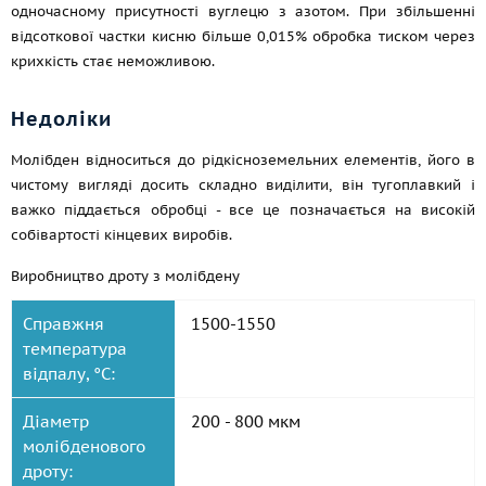
одночасному присутності вуглецю з азотом. При збільшенні
відсоткової частки кисню більше 0,015% обробка тиском через
крихкість стає неможливою.
Недоліки
Молібден відноситься до рідкісноземельних елементів, його в
чистому вигляді досить складно виділити, він тугоплавкий і
важко піддається обробці - все це позначається на високій
собівартості кінцевих виробів.
Виробництво дроту з молібдену
Справжня
1500-1550
температура
відпалу, °С:
Діаметр
200 - 800 мкм
молібденового
дроту: