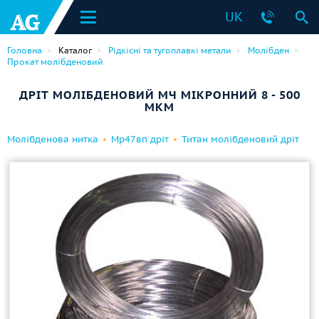
UK
Головна
Каталог
Рідкісні та тугоплавкі метали
Молібден
Прокат молібденовий
ДРІТ МОЛІБДЕНОВИЙ МЧ МІКРОННИЙ 8 - 500
МКМ
Молібденова нитка
Мр47вп дріт
Титан молібденовий дріт