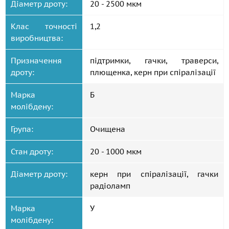
Діаметр дроту:
20 - 2500 мкм
Клас точності
1,2
виробництва:
Призначення
підтримки, гачки, траверси,
дроту:
плющенка, керн при спіралізації
Марка
Б
молібдену:
Група:
Очищена
Стан дроту:
20 - 1000 мкм
Діаметр дроту:
керн при спіралізації, гачки
радіоламп
Марка
У
молібдену: