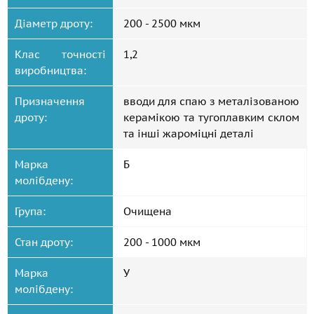
Діаметр дроту:
200 - 2500 мкм
Клас точності
1,2
виробництва:
Призначення
вводи для спаю з металізованою
дроту:
керамікою та тугоплавким склом
та інші жароміцні деталі
Марка
Б
молібдену:
Група:
Очищена
Стан дроту:
200 - 1000 мкм
Марка
У
молібдену: