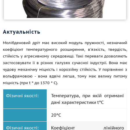
Актуальність
Молібденовий дріт має високий модуль пружності, незначний
коефіцієнт температурного розширення, в'язкість, твердість,
стійкість у агресивному середовищі. Такі переваги дозволяють
застосовувати її в різних галузях сучасної індустрії. Вона має
чудову механічну міцність і корозійну стійкість. У порівнянні з
вольфрамовою - вона вдвічі легша, тому має велику питому
міцність (при t ° до 1370 ° С).
Фізичні якості:
Температура, при якій отримані
дані характеристики t°С
20°С
Фізичні якості:
Коефіцієнт лінійного