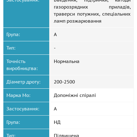
газорозрядних приладів,
траверси потужних, спеціальних
ламп розжарювання
Група:
А
Тип:
-
Точність
Нормальна
виробництва:
Діаметр дроту:
200-2500
Марка Mo:
Допоміжні спіралі
Застосування:
А
Група:
НД
Тип:
Підвищена