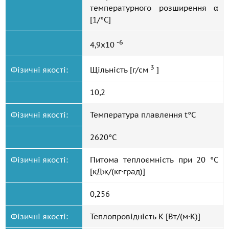
температурного розширення α
[1/°С]
-6
4,9x10
3
Фізичні якості:
Щільність [г/см
]
10,2
Фізичні якості:
Температура плавлення t°С
2620°С
Фізичні якості:
Питома теплоємність при 20 °C
[кДж/(кг·град)]
0,256
Фізичні якості:
Теплопровідність К [Вт/(м·К)]