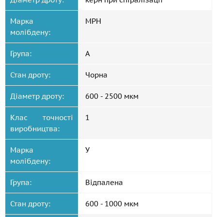
Марка
МРН
молібдену:
Група:
А
Стан дроту:
Чорна
Діаметр дроту:
600 - 2500 мкм
Клас точності
1
виробництва:
Марка
У
молібдену:
Група:
Відпалена
Стан дроту:
600 - 1000 мкм