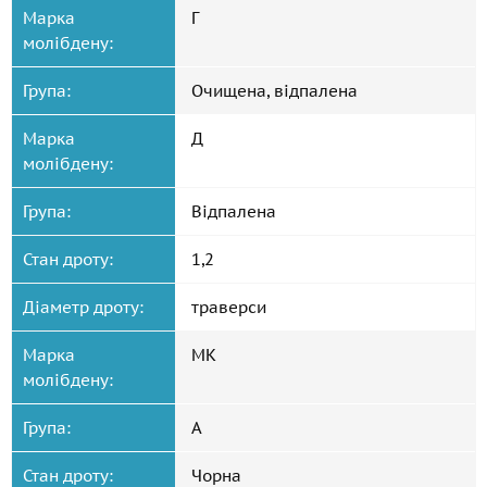
Марка
Г
молібдену:
Група:
Очищена, відпалена
Марка
Д
молібдену:
Група:
Відпалена
Стан дроту:
1,2
Діаметр дроту:
траверси
Марка
МК
молібдену:
Група:
А
Стан дроту:
Чорна