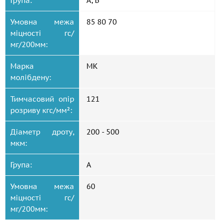
Група:
А, Б
Умовна межа
85 80 70
міцності гс/
мг/200мм:
Марка
МК
молібдену:
Тимчасовий опір
121
розриву кгс/мм²:
Діаметр дроту,
200 - 500
мкм:
Група:
А
Умовна межа
60
міцності гс/
мг/200мм: