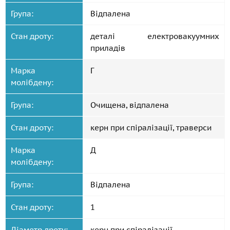
Група:
Відпалена
Стан дроту:
деталі електровакуумних
приладів
Марка
Г
молібдену:
Група:
Очищена, відпалена
Стан дроту:
керн при спіралізації, траверси
Марка
Д
молібдену:
Група:
Відпалена
Стан дроту:
1
Діаметр дроту:
керн при спіралізації