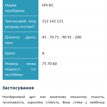
Марка
МЧ-КС
молібдену:
Тимчасовий опір
152 142 121
розриву кгс/мм²:
Діаметр дроту,
45 - 70 71 - 90 91 - 200
мкм:
Група:
А
Умовна межа
75 70 60
міцності гс/
мг/200мм:
Застосування
Молібденовий дріт має виняткову механічну міцність,
тугоплавкість, корозійну стійкість. Вона стійка у найбільш