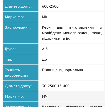
Діаметр дроту:
600-2500
Марка Mo:
МК
Застосування:
Керн для виготовлення з
молібдену моноспіралей, гачки,
підтримки та ін.
Група:
А Б
Тип:
До
Точність
Підвищена, нормальна
виробництва:
Діаметр дроту:
30-2500 15-400
Марка Mo:
МЧ
Застосування:
Введення, підтримки, катоди