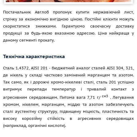
Постачальник Авглоб пропонує купити нержавіючий лист,
стрічку за економічно вигідною ціною. Постійні клієнти можуть
скористатися знижками. Гарантуємо своєчасну доставку
продукції за будь-якою вказаною адресою. Ціна найкраща у
даному сегменті прокату.
Технічна характеристика
Сталь 1.4372, AISI 201 - бюджетний аналог сталей AISI 304, 321,
де нікель у складі частково замінений марганцем та азотом.
Так само, як і дорожчі хромо-нікелеві сталі, сталь 201 успішно
витримує перепади температур і тривалий контакт з
см3
агресивним середовищем. Питома вага 7,71 г/
. Легування
хромом, нікелем, марганцем, міддю та азотом забезпечують
сталі аустенітну структуру, підвищену міцність, пластичність та
високу корозійну стійкість в агресивних середовищах
(наприклад, органічні кислоти).