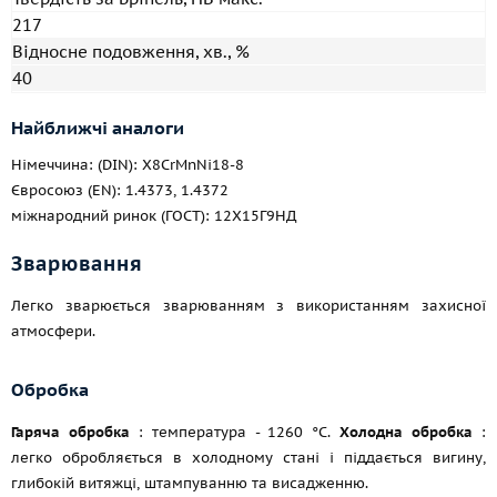
217
Відносне подовження, хв., %
40
Найближчі аналоги
Німеччина: (DIN): X8CrMnNi18-8
Євросоюз (EN): 1.4373, 1.4372
міжнародний ринок (ГОСТ): 12Х15Г9НД
Зварювання
Легко зварюється зварюванням з використанням захисної
атмосфери.
Обробка
Гаряча обробка
: температура - 1260 °C.
Холодна обробка
:
легко обробляється в холодному стані і піддається вигину,
глибокій витяжці, штампуванню та висадженню.