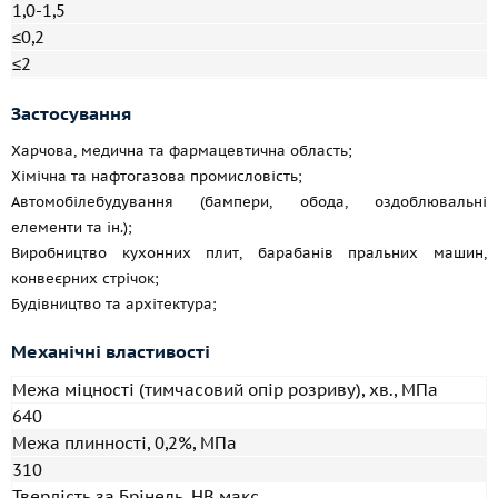
1,0-1,5
≤0,2
≤2
Застосування
Харчова, медична та фармацевтична область;
Хімічна та нафтогазова промисловість;
Автомобілебудування (бампери, обода, оздоблювальні
елементи та ін.);
Виробництво кухонних плит, барабанів пральних машин,
конвеєрних стрічок;
Будівництво та архітектура;
Механічні властивості
Межа міцності (тимчасовий опір розриву), хв., МПа
640
Межа плинності, 0,2%, МПа
310
Твердість за Брінель, HB макс.