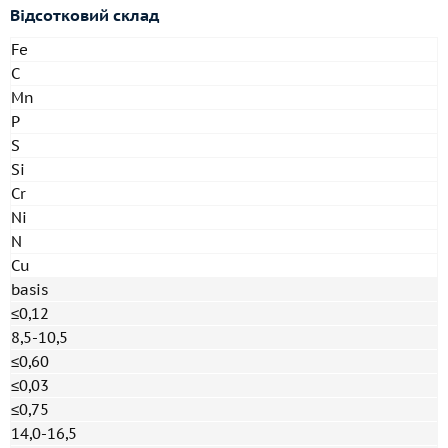
Відсотковий склад
Fe
C
Mn
P
S
Si
Cr
Ni
N
Cu
basis
≤0,12
8,5-10,5
≤0,60
≤0,03
≤0,75
14,0-16,5