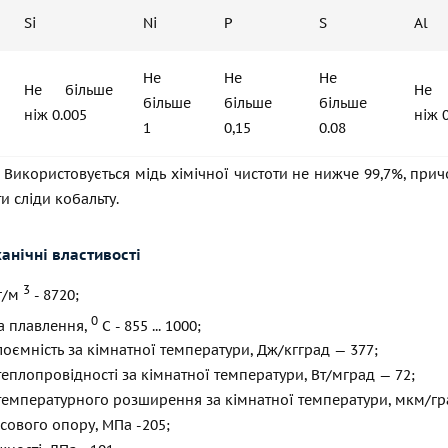
Si
Ni
P
S
Al
Не
Не
Не
Не більше
Не 
більше
більше
більше
ніж 0.005
ніж 
1
0,15
0.08
. Використовується мідь хімічної чистоти не нижче 99,7%, причо
и сліди кобальту.
анічні властивості
3
кг/м
- 8720;
0
а плавлення,
С - 855 ... 1000;
оємність за кімнатної температури, Дж/кгград — 377;
теплопровідності за кімнатної температури, Вт/мград — 72;
температурного розширення за кімнатної температури, мкм/гра
ового опору, МПа -205;