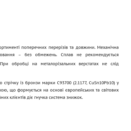
ортименті поперечних перерізів та довжини. Механічна
арювання – без обмежень. Сплав не рекомендується
ри обробці на металорізальних верстатах не слід
стрічку із бронзи марки С93700 (2.1177, CuSn10Pb10) у
ою, що формується на основі європейських та світових
них клієнтів діє гнучка система знижок.