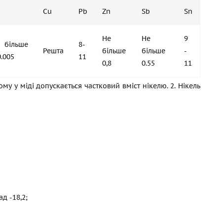
Cu
Pb
Zn
Sb
Sn
Не
Не
9
більше
8-
Решта
більше
більше
-
0.005
11
0,8
0.55
11
му у міді допускається частковий вміст нікелю. 2. Нікель
д -18,2;