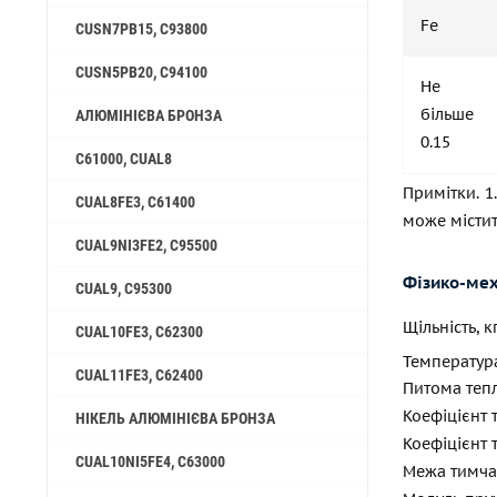
Fe
CUSN7PB15, C93800
CUSN5PB20, C94100
Не
більше
АЛЮМІНІЄВА БРОНЗА
0.15
C61000, CUAL8
Примітки. 1
CUAL8FE3, C61400
може містит
CUAL9NI3FE2, C95500
Фізико-мех
CUAL9, C95300
Щільність, 
CUAL10FE3, C62300
Температур
CUAL11FE3, C62400
Питома тепл
Коефіцієнт 
НІКЕЛЬ АЛЮМІНІЄВА БРОНЗА
Коефіцієнт 
CUAL10NI5FE4, C63000
Межа тимчас