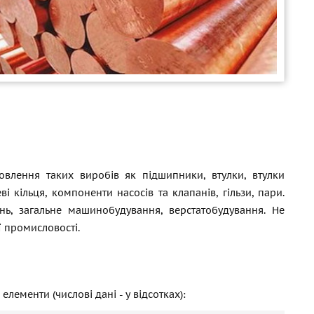
товлення таких виробів як підшипники, втулки, втулки
ві кільця, компоненти насосів та клапанів, гільзи, пари.
нь, загальне машинобудування, верстатобудування. Не
 промисловості.
лементи (числові дані - у відсотках):