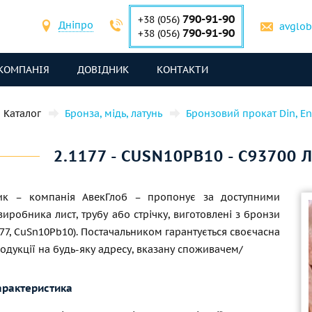
790-91-90
+38 (056)
Дніпро
avglo
790-91-90
+38 (056)
КОМПАНІЯ
ДОВІДНИК
КОНТАКТИ
Каталог
Бронза, мідь, латунь
Бронзовий прокат Din, En
2.1177 - CUSN10PB10 - C93700 
ник – компанія АвекГлоб – пропонує за доступними
виробника лист, трубу або стрічку, виготовлені з бронзи
177, CuSn10Pb10). Постачальником гарантується своєчасна
одукції на будь-яку адресу, вказану споживачем/
арактеристика