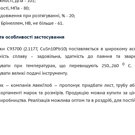
ності, ДПа - 101;
сті, МПа - 80;
довження при розтягуванні, % - 20;
 Брінеллем, НВ, не більше - 61.
та особливості застосування
ки С93700 (2.1177, CuSn10Pb10) поставляється в широкому ас
ність сплаву – задовільна, здатність до паяння та зв
0
увати при температурах, що перевищують 250...260
С. П
вати великі подачі інструменту.
к — компанія АвекГлоб — пропонує придбати лист, трубу або 
ортаменті марок та розмірів. Продукцію можна купити за цін
виробництва. Реалізація можлива оптом та в роздріб, для постій