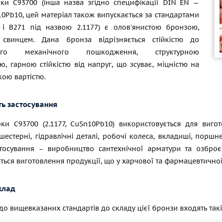
ки С93700 (інша назва згідно специфікації DIN EN —
0Pb10, цей матеріал також випускається за стандартами
і В271 під назвою 2.1177) є олов'янистою бронзою,
 свинцем. Дана бронза відрізняється стійкістю до
вого механічного пошкодження, структурною
ю, гарною стійкістю від напруг, що зсуває, міцністю на
кою вартістю.
ть застосування
ки С93700 (2.1177, CuSn10Pb10) використовується для виго
шестерні, гідравлічні деталі, робочі колеса, вкладиші, поршне
стосування – виробництво сантехнічної арматури та озброє
ься виготовлення продукції, що у харчової та фармацевтичної
клад
до вищевказаних стандартів до складу цієї бронзи входять такі е