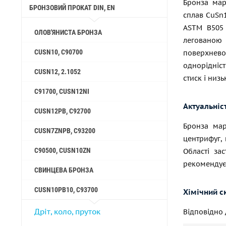
Бронза мар
БРОНЗОВИЙ ПРОКАТ DIN, EN
сплав CuSn1
ASTM В505 
ОЛОВ'ЯНИСТА БРОНЗА
легованою
CUSN10, C90700
поверхне
однорідніст
CUSN12, 2.1052
стиск і низь
C91700, CUSN12NI
Актуальніс
CUSN12PB, C92700
Бронза мар
CUSN7ZNPB, C93200
центрифуг, 
C90500, CUSN10ZN
Області за
рекомендуєт
СВИНЦЕВА БРОНЗА
CUSN10PB10, C93700
Хімічний с
Дріт, коло, пруток
Відповідно 