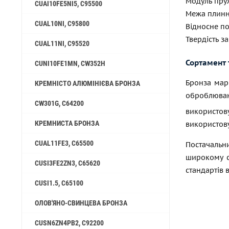
Модуль пруж
CUAI10FE5NI5, C95500
Межа плинно
CUAL10NI, C95800
Відносне по
Твердість за
CUAL11NI, C95520
Сортамент 
CUNI10FE1MN, CW352H
Бронза мар
КРЕМНІСТО АЛЮМІНІЄВА БРОНЗА
оброблюва
CW301G, C64200
використов
КРЕМНИСТА БРОНЗА
використову
CUAL11FE3, C65500
Постачальни
широкому с
CUSI3FE2ZN3, C65620
стандартів 
CUSI1.5, C65100
ОЛОВ'ЯНО-СВИНЦЕВА БРОНЗА
CUSN6ZN4PB2, C92200