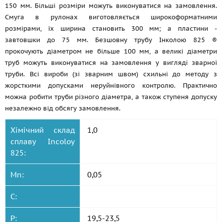
150 мм. Більші розміри можуть виконуватися на замовлення.
Смуга в рулонах виготовляється широкоформатними
розмірами, їх ширина становить 300 мм; а пластини -
завтовшки до 75 мм. Безшовну трубу Інколою 825 ®
прокочують діаметром не більше 100 мм, а великі діаметри
труб можуть виконуватися на замовлення у вигляді зварної
труби. Всі вироби (зі зварним швом) схильні до методу з
жорсткими допусками неруйнівного контролю. Практично
можна робити труби різного діаметра, а також ступеня допуску
незалежно від обсягу замовлення.
Хімічний склад
1,0
сплаву Incoloy
825:
Mn:
0,05
C:
P:
19,5-23,5