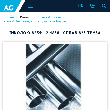
UK
Головна
Каталог
Нікелеві сплави
Інколой, інконель, німонік, хастела, haynes
ІНКОЛОЮ 825® - 2.4858 - СПЛАВ 825 ТРУБА