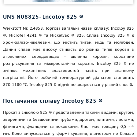
UNS N08825- Incoloy 825 ®
Werkstoff Nr. 2.4858. Торгові загальні назви сплаву: Incoloy 825
®, Nicrofer 4241 ® та Nickelvac ® 825. Сплав Incoloy 825 ® є
хром-залізо-нікелевим, що містить титан, мідь та молібден.
Даний сплав має високу стійкість до різних типів корозії в
агресивних середовищах - щілинна корозія, корозійне
розтріскування та міжкристалічна корозія. Incoloy 825 ® не
змінює механічних властивостей навіть при значному
нагріванні. Його робочий температурний діапазон становить
870-1180 °C. Incoloy 825 ® відмінно зварюється у різний спосіб.
Постачання сплаву Incoloy 825 ®
Прокат з Інколою 825 ® представлений такими видами: кругом,
звареними та безшовними трубами, дротом, плитами, листами,
фітингами, фланцями та поковками. Лист має товщину 0,5 - 4
мм. Коло випускається у формі кування, діаметром не більше