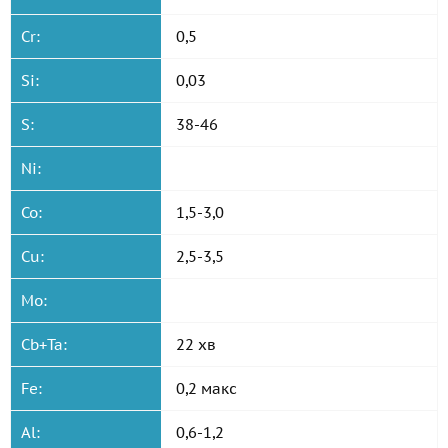
Cr:
0,5
Si:
0,03
S:
38-46
Ni:
Co:
1,5-3,0
Cu:
2,5-3,5
Mo:
Cb+Ta:
22 хв
Fe:
0,2 макс
Al:
0,6-1,2