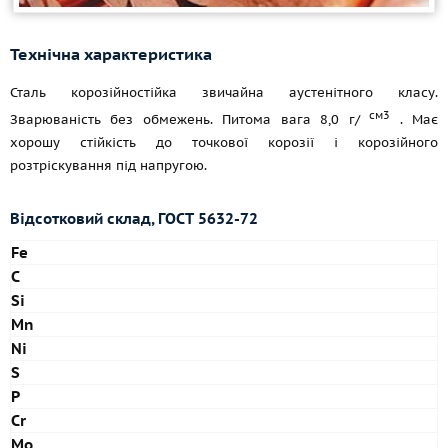
Технічна характеристика
Сталь корозійностійка звичайна аустенітного класу.
см3
Зварюваність без обмежень. Питома вага 8,0 г/
. Має
хорошу стійкість до точкової корозії і корозійного
розтріскування під напругою.
Відсотковий склад,
ГОСТ 5632-72
Fe
C
Si
Mn
Ni
S
P
Cr
Mo