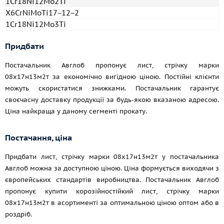
1Cr18Ni12Mo2Ti
X6CrNiMoTi17−12−2
1Cr18Ni12Mo3Ti
Придбати
Постачальник Авглоб пропонує лист, стрічку марки
08х17н13м2т за економічно вигідною ціною. Постійні клієнти
можуть скористатися знижками. Постачальник гарантує
своєчасну доставку продукції за будь-якою вказаною адресою.
Ціна найкраща у даному сегменті прокату.
Постачання, ціна
Придбати лист, стрічку марки 08х17н13м2т у постачальника
Авглоб можна за доступною ціною. Ціна формується виходячи з
європейських стандартів виробництва. Постачальник Авглоб
пропонує купити корозійностійкий лист, стрічку марки
08х17н13м2т в асортименті за оптимальною ціною оптом або в
роздріб.