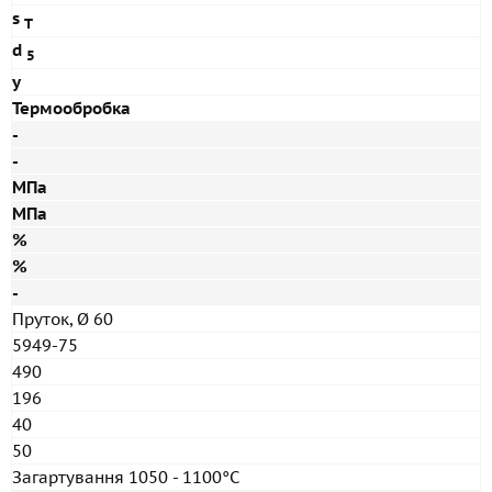
s
T
d
5
y
Термообробка
-
-
МПа
МПа
%
%
-
Пруток, Ø 60
5949-75
490
196
40
50
Загартування 1050 - 1100°C