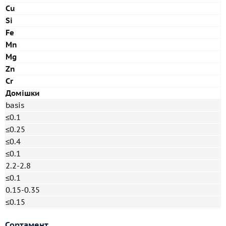
Cu
Si
Fe
Mn
Mg
Zn
Cr
Домішки
basis
≤0.1
≤0.25
≤0.4
≤0.1
2.2-2.8
≤0.1
0.15-0.35
≤0.15
Сортамент