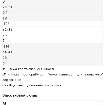
0
25-31
9.5
19
H32
31-38
23
7
H34
34-41
26
6
sв - Межа короткочасної міцності
sT - Межа пропорційності (межа плинності для залишкової
деформації)
d5 - Відносне подовження при розриві.
Відсотковий склад
Al