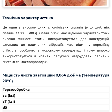
Технічна характеристика
Це один з високоміцних алюмінієвих сплавів (міцніший, ніж
сплави 1100 і 3003). Сплав 5052 має відмінні характеристики
високої міцності втоми. Використовується для конструкцій,
схильних до надмірних вібрацій. Має відмінну корозійну
стійкість, особливо в морському середовищі і тому широко
використовується в човнах, палубних надбудовах, паливній
системі та маслопроводах.
Міцність листа завтовшки 0,064 дюйма (температура
20°С)
Термообробка
sв (ksi)
sT (ksi)
d5