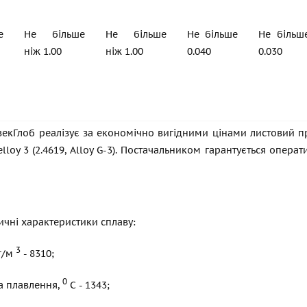
е
Не більше
Не більше
Не більше
Не більш
ніж 1.00
ніж 1.00
0.040
0.030
екГлоб реалізує за економічно вигідними цінами листовий про
lloy 3 (2.4619, Alloy G-3). Постачальником гарантується опера
ичні характеристики сплаву:
3
кг/м
- 8310;
0
а плавлення,
С - 1343;