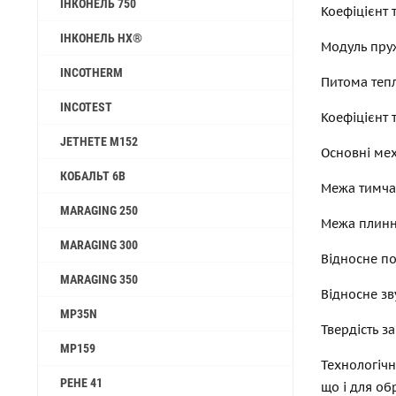
ІНКОНЕЛЬ 750
Коефіцієнт 
ІНКОНЕЛЬ HX®
Модуль пруж
INCOTHERM
Питома тепл
INCOTEST
Коефіцієнт 
JETHETE M152
Основні мех
КОБАЛЬТ 6B
Межа тимчас
MARAGING 250
Межа плинно
MARAGING 300
Відносне по
MARAGING 350
Відносне зв
MP35N
Твердість за
MP159
Технологічн
РЕНЕ 41
що і для о