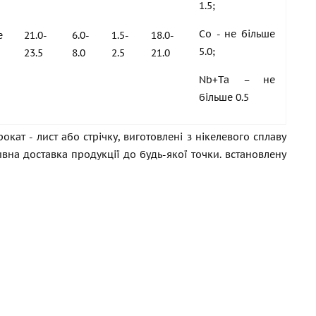
1.5;
Co - не більше
е
21.0-
6.0-
1.5-
18.0-
5.0;
23.5
8.0
2.5
21.0
Nb+Ta – не
більше 0.5
кат - лист або стрічку, виготовлені з нікелевого сплаву
тивна доставка продукції до будь-якої точки. встановлену