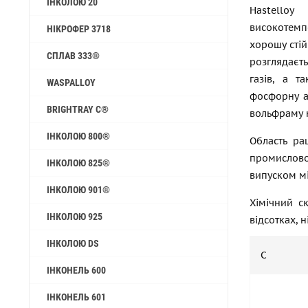
ІНКОЛОЮ 20
Hastelloy
високотем
НІКРОФЕР 3718
хорошу стій
СПЛАВ 333®
розглядаєт
газів, а т
WASPALLOY
фосфорну аб
BRIGHTRAY C®
вольфраму н
ІНКОЛОЮ 800®
Область ра
промислово
ІНКОЛОЮ 825®
випуском м
ІНКОЛОЮ 901®
Хімічний с
ІНКОЛОЮ 925
відсотках, н
ІНКОЛОЮ DS
C
ІНКОНЕЛЬ 600
ІНКОНЕЛЬ 601