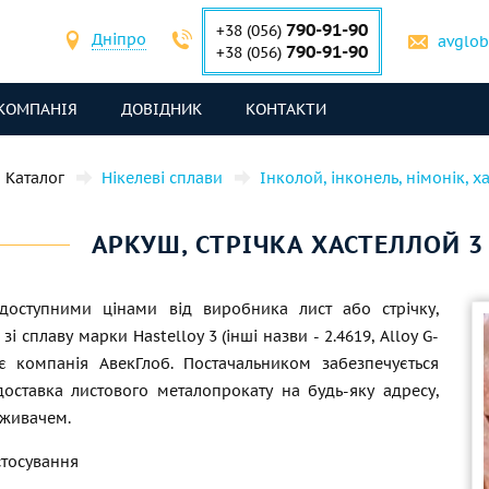
790-91-90
+38 (056)
Дніпро
avglo
790-91-90
+38 (056)
КОМПАНІЯ
ДОВІДНИК
КОНТАКТИ
Каталог
Нікелеві сплави
Інколой, інконель, німонік, х
АРКУШ, СТРІЧКА ХАСТЕЛЛОЙ 3 -
доступними цінами від виробника лист або стрічку,
зі сплаву марки Hastelloy 3 (інші назви - 2.4619, Alloy G-
є компанія АвекГлоб. Постачальником забезпечується
доставка листового металопрокату на будь-яку адресу,
оживачем.
стосування