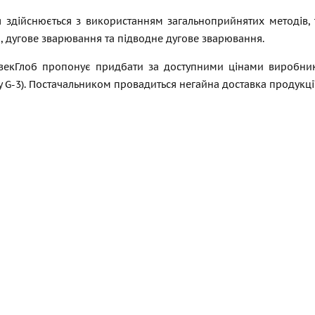
 здійснюється з використанням загальноприйнятих методів, 
 дугове зварювання та підводне дугове зварювання.
векГлоб пропонує придбати за доступними цінами виробника л
loy G-3). Постачальником провадиться негайна доставка продук