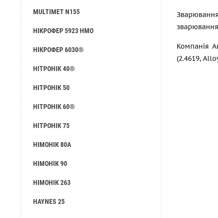
MULTIMET N155
Зварювання
зварювання,
НІКРОФЕР 5923 HMO
Компанія А
НІКРОФЕР 6030®
(2.4619, Al
НІТРОНІК 40®
НІТРОНІК 50
НІТРОНІК 60®
НІТРОНІК 75
НІМОНІК 80А
НІМОНІК 90
НІМОНІК 263
HAYNES 25