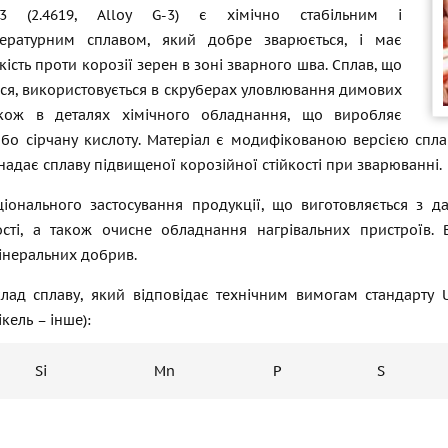
 3 (2.4619, Alloy G-3) є хімічно стабільним і
пературним сплавом, який добре зварюється, і має
кість проти корозії зерен в зоні зварного шва. Сплав, що
ься, використовується в скруберах уловлювання димових
акож в деталях хімічного обладнання, що виробляє
о сірчану кислоту. Матеріал є модифікованою версією сплаву
адає сплаву підвищеної корозійної стійкості при зварюванні.
ціонального застосування продукції, що виготовляється з д
сті, а також очисне обладнання нагрівальних пристроїв. 
інеральних добрив.
клад сплаву, який відповідає технічним вимогам стандарту U
ікель – інше):
Si
Mn
P
S