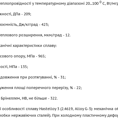
0
теплопровідності у температурному діапазоні 20...100
С, Вт/мгр
ності, ДПа - 209;
оємність, Дж/кгград - 423;
теплового розширення, мкм/град - 12.
анічні характеристики сплаву:
ового опору, МПа - 965;
сті, МПа - 135;
довження при розтягуванні, % - 31;
уження площі поперечного перерізу, % - 22;
 Брінеллем, НВ, не більше - 322.
і особливості сплаву Hastelloy 3 (2.4619, Alloy G-3): механічна
бробки нержавіючих сталей). При холодному пластичному дефо