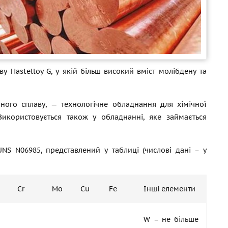
 Hastelloy G, у якій більш високий вміст молібдену та
аного сплаву, — технологічне обладнання для хімічної
Використовується також у обладнанні, яке займається
NS N06985, представлений у таблиці (числові дані – у
Cr
Mo
Cu
Fe
Інші елементи
W – не більше