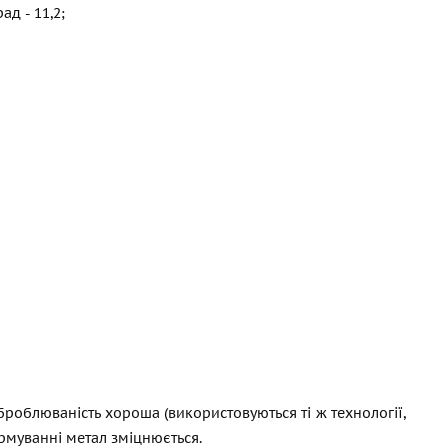
ад - 11,2;
 оброблюваність хороша (використовуються ті ж технології,
рмуванні метал зміцнюється.