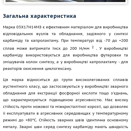
Загальна характеристика
Марка 03Х17Н14МЗ є ефективним матеріалом для виробництва
відповідальних вузлів та обладнання, задіяного у синтезі
карбаміду та капролактаму. При температурі від -70 до +200
2
сплав може витримати тиск до 200 Н/мм
. У виробництві
карбаміду використовується для виробництва футеровки та
змішувачів колон синтезу, а у виробництві капролактаму - для
реакторів окиснення циклогексану.
Ця марка відноситься до групи високолегованих сплавів
аустенітного класу, що застосовуються у виробництві зварного
обладнання для екстракції фосфорної кислоти
тощо
з'єднань,
що характеризуються підвищеною агресивністю. Має високу
стійкість проти ножової та міжкристалітної корозії, що дозволяє
її експлуатувати в агресивних середовищах у температурному
режимі до +80°С. Стійкість зварних швів ідентична основному
металу. Зварні шви серед синтезу карбаміду мають швидкість