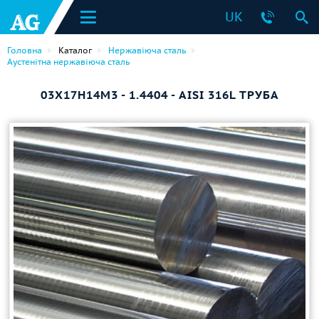
UK
Головна
Каталог
Нержавіюча сталь
Аустенітна нержавіюча сталь
03Х17Н14М3 - 1.4404 - AISI 316L ТРУБА