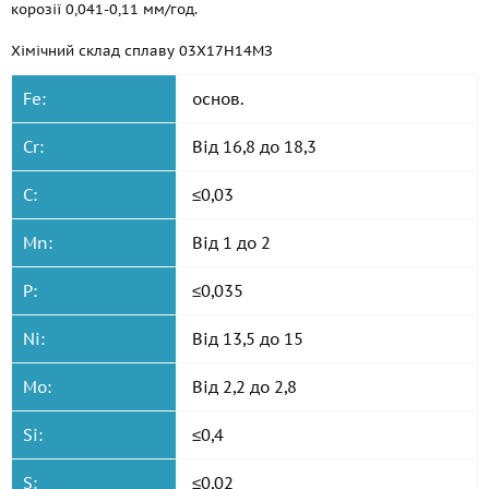
корозії 0,041-0,11 мм/год.
Хімічний склад сплаву 03Х17Н14МЗ
Fe:
основ.
Cr:
Від 16,8 до 18,3
C:
≤0,03
Mn:
Від 1 до 2
P:
≤0,035
Ni:
Від 13,5 до 15
Mo:
Від 2,2 до 2,8
Si:
≤0,4
S:
≤0,02