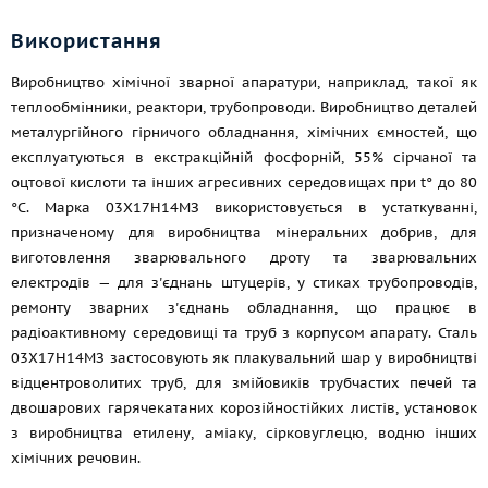
Використання
Виробництво хімічної зварної апаратури, наприклад, такої як
теплообмінники, реактори, трубопроводи. Виробництво деталей
металургійного гірничого обладнання, хімічних ємностей, що
експлуатуються в екстракційній фосфорній, 55% сірчаної та
оцтової кислоти та інших агресивних середовищах при t° до 80
°C. Марка 03Х17Н14МЗ використовується в устаткуванні,
призначеному для виробництва мінеральних добрив, для
виготовлення зварювального дроту та зварювальних
електродів — для з'єднань штуцерів, у стиках трубопроводів,
ремонту зварних з'єднань обладнання, що працює в
радіоактивному середовищі та труб з корпусом апарату. Сталь
03Х17Н14МЗ застосовують як плакувальний шар у виробництві
відцентроволитих труб, для змійовиків трубчастих печей та
двошарових гарячекатаних корозійностійких листів, установок
з виробництва етилену, аміаку, сірковуглецю, водню інших
хімічних речовин.