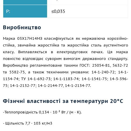
P:
≤0,035
Виробництво
Марка 03Х17Н14МЗ класифікується як нержавіюча корозійно-
стійка, звичайна жаростійка та жаростійка сталь аустенітного
класу. Виплавляється в електродугових печах. Ця марка
повністю відповідає суворим вимогам державного стандарту.
Виробництво регламентоване такими ГОСТ: 25054-81, 5632-72
та 5582-75, а також технічними умовами: 14-1-240-72; 14-1-
1154-74; ТУ 14-1-692-73; 14-1-1183-74; 14-1-1541-75; 14-3-396-
75; 14-1-2132-77; 14-1-2144-77, 14-1-2134-77.
Фізичні властивості за температури 20°С
-Теплопровідність 0,134 · 10 ² Вт / (м · К).
- Щільність 7,7 · 103 кг/м3