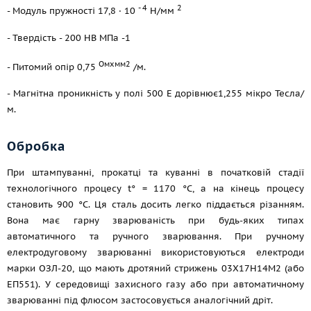
- 4
2
- Модуль пружності 17,8 · 10
Н/мм
- Твердість - 200 НВ МПа -1
Омхмм2
- Питомий опір 0,75
/м.
- Магнітна проникність у полі 500 Е дорівнює1,255 мікро Тесла/
м.
Обробка
При штампуванні, прокатці та куванні в початковій стадії
технологічного процесу t° = 1170 °C, а на кінець процесу
становить 900 °C. Ця сталь досить легко піддається різанням.
Вона має гарну зварюваність при будь-яких типах
автоматичного та ручного зварювання. При ручному
електродуговому зварюванні використовуються електроди
марки ОЗЛ-20, що мають дротяний стрижень 03Х17Н14М2 (або
ЕП551). У середовищі захисного газу або при автоматичному
зварюванні під флюсом застосовується аналогічний дріт.