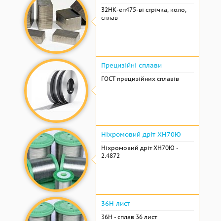
32НК-еп475-ві стрічка, коло,
сплав
Прецизійні сплави
ГОСТ прецизійних сплавів
Ніхромовий дріт ХН70Ю
Ніхромовий дріт ХН70Ю -
2.4872
36Н лист
36Н - сплав 36 лист