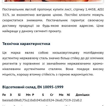
Постачальник Авглоб пропонує купити лист, стрічку 1.4438, AISI
317L за економічно вигідною ціною. Постійні клієнти можуть
скористатися знижками. Постачальник гарантує своєчасну
доставку продукції за будь-якою вказаною адресою. Ціна
найкраща у даному сегменті прокату.
Технічна характеристика
Ця марка являє собою низьковуглецеву молібденову
аустенітну нержавіючу сталь значно більш стійку до дії хімічних
реагентів у порівнянні зі звичайними нержавіючими хромо-
нікелевими аустенітними сталями. Вона поєднує високу
міцність, хорошу втомну стійкість з гарною жароміцністю.
Відсотковий склад, EN 10095-1999
Fe
З
Si
Mn
P
S
Cr
Mo
Ni
Домішки
basis
≤0.08
≤0,75
≤2.0
≤0.045
≤0.03
24-26
≤0,75
19-22
≤0.2