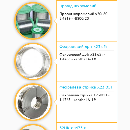
Провід ніхромовий
Провід ніхромовий х20н80 -
2.4869 - Ni80Cr20
Фехралевий дріт х23ю5т
Фехралевий дріт х23ю5т -
1.4765 - kanthal A-1®
Фехралева стрічка Х23Ю5Т
Фехралева стрічка Х23Ю5Т -
1.4765 - kanthal A-1®
32НК-еп475-ві