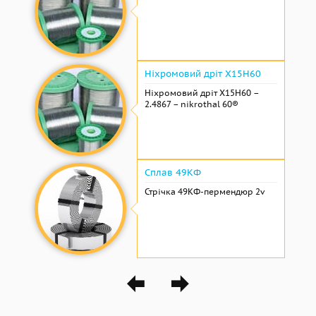
Ніхромовий дріт Х15Н60
Ніхромовий дріт Х15Н60 –
2.4867 – nikrothal 60®
Сплав 49КФ
Стрічка 49КФ-пермендюр 2v