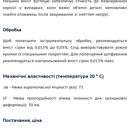
Низький вміст вуглецю забезпечує стійкість до межзеренной
корозії у випадках, коли важкі об'ємні деталі неможливо
знайти отожжены після зварювання зі зняттям напруг.
Обробка
Щоб полегшити інструментальну обробку, рекомендується
вміст сірки від 0,015% до 0,03%. Слід використовувати ріжучі
кромки із спеціальним покриттям. Для полегшення шліфування
рекомендується контрольований вміст сірки 0,015% макс.
Механічні властивості (температура 20 ° С)
:sв - Межа короткочасної міцності (ksi): 75
sT - Межа пропорційності (межа плинності для залишкової
деформації): 30 ksi.
Постачання, ціна