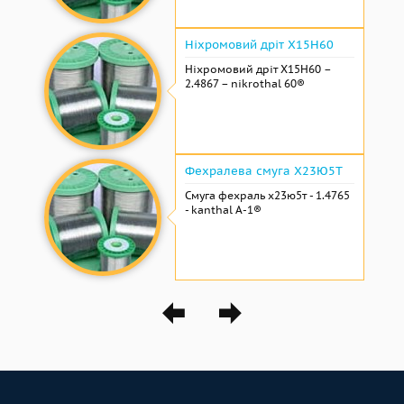
Ніхромовий дріт Х15Н60
Ніхромовий дріт Х15Н60 –
2.4867 – nikrothal 60®
Фехралева смуга Х23Ю5Т
Смуга фехраль х23ю5т - 1.4765
- kanthal A-1®