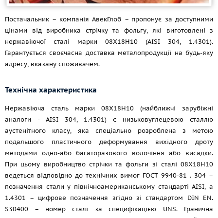
Постачальник – компанія АвекГлоб – пропонує за доступними
цінами від виробника стрічку та фольгу, які виготовлені з
нержавіючої сталі марки 08Х18Н10 (AISI 304, 1.4301).
Гарантується своєчасна доставка металопродукції на будь-яку
адресу, вказану споживачем.
Технічна характеристика
Нержавіюча сталь марки 08Х18Н10 (найближчі зарубіжні
аналоги - AISI 304, 1.4301) є низьковуглецевою сталлю
аустенітного класу, яка спеціально розроблена з метою
подальшого пластичного деформування вихідного дроту
методами одно-або багаторазового волочіння або висадки.
При цьому виробництво стрічки та фольги зі сталі 08Х18Н10
ведеться відповідно до технічних вимог
ГОСТ 9940-81
. 304 –
позначення стали у північноамериканському стандарті AISI, а
1.4301 – цифрове позначення згідно зі стандартом DIN EN.
S30400 – номер сталі за специфікацією UNS. Гранична