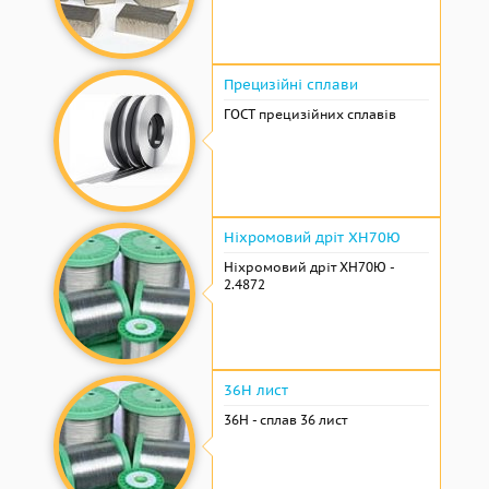
Прецизійні сплави
ГОСТ прецизійних сплавів
Ніхромовий дріт ХН70Ю
Ніхромовий дріт ХН70Ю -
2.4872
36Н лист
36Н - сплав 36 лист