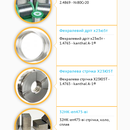
2.4869 - Ni80Cr20
Фехралевий дріт х23ю5т
Фехралевий дріт х23ю5т -
1.4765 - kanthal A-1®
Фехралева стрічка Х23Ю5Т
Фехралева стрічка Х23Ю5Т -
1.4765 - kanthal A-1®
32НК-еп475-ві
32НК-еп475-ві стрічка, коло,
сплав