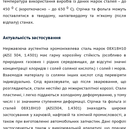
температура використання виробів із даних марок сталей – до
0
0
450
С (короткочасно – до 650
С). Стрічка та фольга можуть
поставлятися в твердому, напівтвердому та м'якому (після
відпалу) станах.
Актуальність застосування
Нержавіюча аустенітна хромонікелева сталь марок 08Х18Н10
(AISI 304, 1.4301) має гарну корозійну стійкість (особливо в
природних газових і рідких середовищах, де відсутні значні
концентрації хлоридів і солей соляної кислоти.) і солей і морів.
Взаємодія матеріалу із солями інших кислот слід перевіряти
індивідуально. Слід враховувати, що після зварювання, що
розглядаються, стали нестійкі до міжкристалітної корозії. Стали
пластичні, і легко піддаються холодному деформуванню, у тому
числі і зі значними ступенями деформації. Стрічка та фольга зі
сталей 08Х18Н10 (AISI304, 1.4301) знаходять широке
застосування у харчовій, нафтовій та хімічній промисловості, а
також при виготовленні автомобільних запчастин. Дані профілі
застосовуються також у вимірювальній апаратурі, що працює