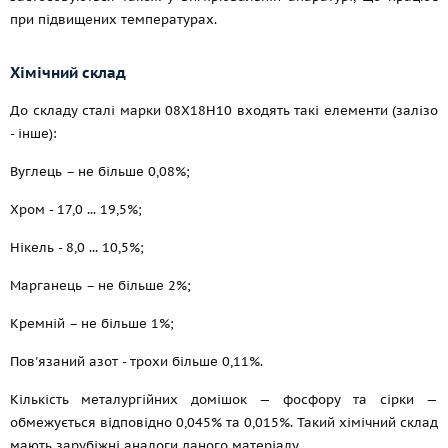
при підвищених температурах.
Хімічний склад
До складу сталі марки 08Х18Н10 входять такі елементи (залізо
- інше):
Вуглець – не більше 0,08%;
Хром - 17,0 ... 19,5%;
Нікель - 8,0 ... 10,5%;
Марганець – не більше 2%;
Кремній – не більше 1%;
Пов'язаний азот - трохи більше 0,11%.
Кількість металургійних домішок — фосфору та сірки —
обмежується відповідно 0,045% та 0,015%. Такий хімічний склад
мають зарубіжні аналоги даного матеріалу.