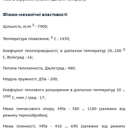
Фізико-механічні властивості
3
Щільність, кг/м
- 7900;
0
Температура плавлення,
С - 1450;
0
Коефіцієнт теплопровідності, в діапазоні температур 20...100
С, Вт/мград - 16;
Питома теплоємність, Дж/кгград - 480;
Модуль пружності, ДПа - 200;
Коефіцієнт теплового розширення в діапазоні температур 20 ...
1000
С, мкм / град - 17;
Межа тимчасового опору, МПа - 580 ... 1180 (залежно від
режиму термообробки);
Межа плинності, МПа - 410 ... 690 (залежно від режиму