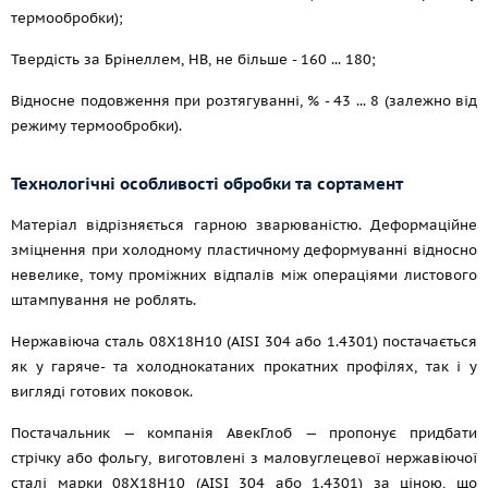
термообробки);
Твердість за Брінеллем, НВ, не більше - 160 ... 180;
Відносне подовження при розтягуванні, % - 43 ... 8 (залежно від
режиму термообробки).
Технологічні особливості обробки та сортамент
Матеріал відрізняється гарною зварюваністю. Деформаційне
зміцнення при холодному пластичному деформуванні відносно
невелике, тому проміжних відпалів між операціями листового
штампування не роблять.
Нержавіюча сталь 08Х18Н10 (AISI 304 або 1.4301) постачається
як у гаряче- та холоднокатаних прокатних профілях, так і у
вигляді готових поковок.
Постачальник — компанія АвекГлоб — пропонує придбати
стрічку або фольгу, виготовлені з маловуглецевої нержавіючої
сталі марки 08Х18Н10 (AISI 304 або 1.4301) за ціною, що