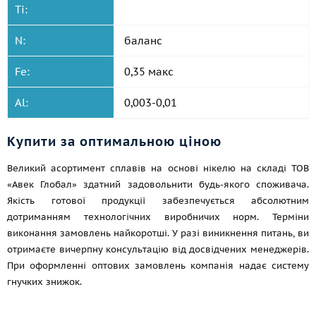
Ti:
N:
баланс
Fe:
0,35 макс
Al:
0,003-0,01
Купити за оптимальною ціною
Великий асортимент сплавів на основі нікелю на складі ТОВ
«Авек Глобал» здатний задовольнити будь-якого споживача.
Якість готової продукції забезпечується абсолютним
дотриманням технологічних виробничих норм. Терміни
виконання замовлень найкоротші. У разі виникнення питань, ви
отримаєте вичерпну консультацію від досвідчених менеджерів.
При оформленні оптових замовлень компанія надає систему
гнучких знижок.