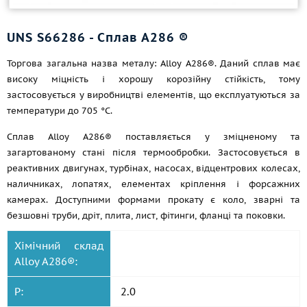
UNS S66286 - Сплав A286 ®
Торгова загальна назва металу: Alloy A286®. Даний сплав має
високу міцність і хорошу корозійну стійкість, тому
застосовується у виробництві елементів, що експлуатуються за
температури до 705 °C.
Сплав Alloy A286® поставляється у зміцненому та
загартованому стані після термообробки. Застосовується в
реактивних двигунах, турбінах, насосах, відцентрових колесах,
наличниках, лопатях, елементах кріплення і форсажних
камерах. Доступними формами прокату є коло, зварні та
безшовні труби, дріт, плита, лист, фітинги, фланці та поковки.
Хімічний склад
Alloy A286®:
P:
2.0