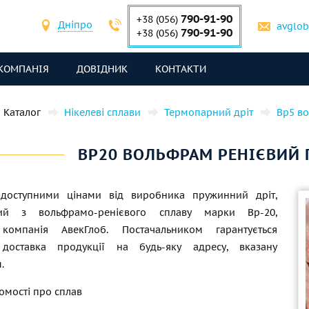
790-91-90
+38 (056)
Дніпро
avglo
790-91-90
+38 (056)
КОМПАНІЯ
ДОВІДНИК
КОНТАКТИ
Каталог
Нікелеві сплави
Термопарний дріт
Вр5 в
ВР20 ВОЛЬФРАМ РЕНІЄВИЙ
 доступними цінами від виробника пружинний дріт,
ний з вольфрамо-ренієвого сплаву марки Вр-20,
компанія АвекГлоб. Постачальником гарантується
 доставка продукції на будь-яку адресу, вказану
.
домості про сплав