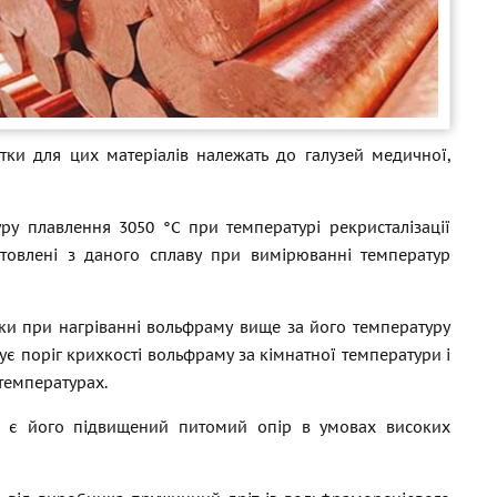
тки для цих матеріалів належать до галузей медичної,
ру плавлення 3050 °C при температурі рекристалізації
отовлені з даного сплаву при вимірюванні температур
ки при нагріванні вольфраму вище за його температуру
ує поріг крихкості вольфраму за кімнатної температури і
 температурах.
0 є його підвищений питомий опір в умовах високих