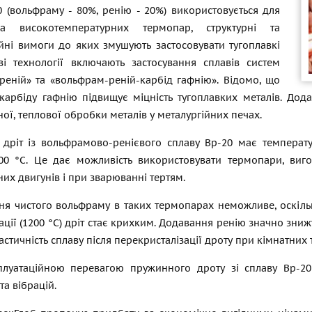
0 (вольфраму - 80%, ренію - 20%) використовується для
ва високотемпературних термопар, структурні та
ійні вимоги до яких змушують застосовувати тугоплавкі
ві технології включають застосування сплавів систем
реній» та «вольфрам-реній-карбід гафнію». Відомо, що
карбіду гафнію підвищує міцність тугоплавких металів. Дода
ої, теплової обробки металів у металургійних печах.
дріт із вольфрамово-ренієвого сплаву Вр-20 має температу
00 °C. Це дає можливість використовувати термопари, виг
их двигунів і при зварюванні тертям.
ня чистого вольфраму в таких термопарах неможливе, оскіль
ації (1200 °C) дріт стає крихким. Додавання ренію значно зниж
астичність сплаву після перекристалізації дроту при кімнатних
луатаційною перевагою пружинного дроту зі сплаву Вр-2
та вібрацій.