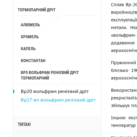
Сплав Вр-2
ТЕРМОПАРНИЙ ДРІТ
виробницт
експлуатац
АЛЮМЕЛЬ
метали. Но
«вольфрам-
ХРОМЕЛЬ
додавання 
КАПЕЛЬ
аерокосмічн
КОНСТАНТАН
Пружинний 
близько 19
ВР5 ВОЛЬФРАМ РЕНІЄВИЙ ДРІТ
аерокосмічн
ТЕРМОПАРНИЙ
Використан
Вр20 вольфрам ренієвий дріт
рекристаліз
Вр27-вп вольфрам ренієвий дріт
збільшує пл
Іншою експ
ТИТАН
температур 