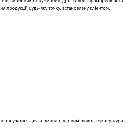
 від виробника пружинний дріт із вольфраморенієвого
я продукції будь-яку точку, встановлену клієнтом.
ористовуватися для термопар, що вимірюють температури