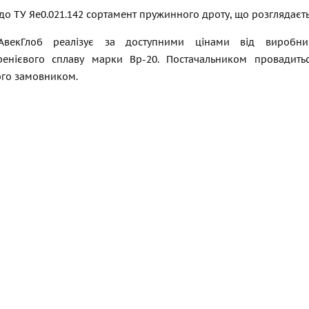
до ТУ Яе0.021.142 сортамент пружинного дроту, що розглядається
АвекГлоб реалізує за доступними цінами від виробник
енієвого сплаву марки Вр-20. Постачальником провадитьс
го замовником.