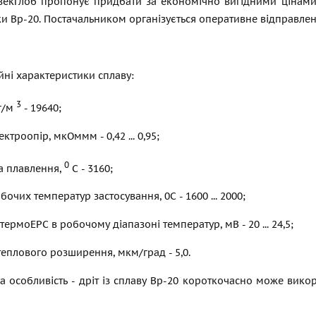
векГлоб пропонує придбати за економічно вигідними цінами
и Вр-20. Постачальником організується оперативне відправленн
йні характеристики сплаву:
3
кг/м
- 19640;
троопір, мкОммм - 0,42 ... 0,95;
0
а плавлення,
С - 3160;
бочих температур застосування, 0С - 1600 ... 2000;
термоЕРС в робочому діапазоні температур, мВ - 20 ... 24,5;
теплового розширення, мкм/град - 5,0.
а особливість - дріт із сплаву Вр-20 короткочасно може вик