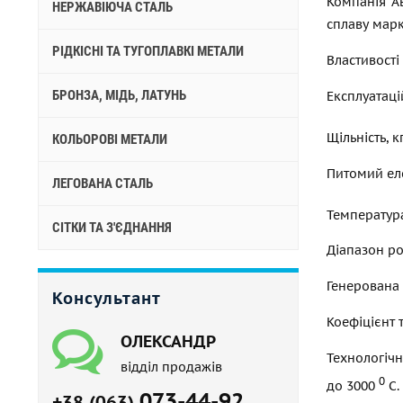
Компанія А
НЕРЖАВІЮЧА СТАЛЬ
сплаву марк
РІДКІСНІ ТА ТУГОПЛАВКІ МЕТАЛИ
Властивості
БРОНЗА, МІДЬ, ЛАТУНЬ
Експлуатаці
Щільність, 
КОЛЬОРОВІ МЕТАЛИ
Питомий елек
ЛЕГОВАНА СТАЛЬ
Температур
СІТКИ ТА З'ЄДНАННЯ
Діапазон ро
Генерована 
Консультант
Коефіцієнт 
ОЛЕКСАНДР
Технологічн
відділ продажів
0
до 3000
С.
073-44-92
+38 (063)