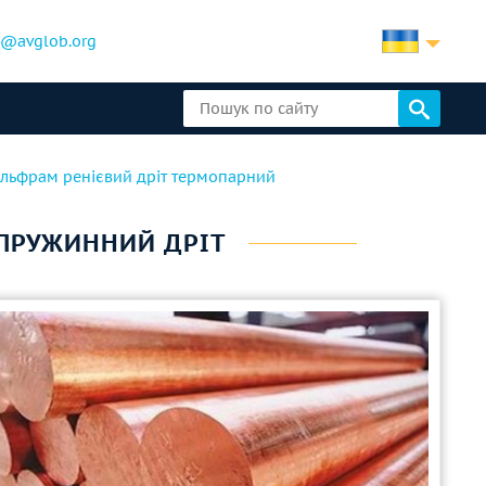
b@avglob.org
ольфрам ренієвий дріт термопарний
 ПРУЖИННИЙ ДРІТ